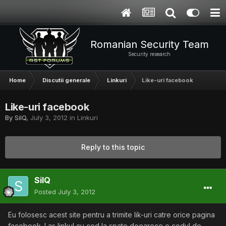
Romanian Security Team
Security research
Home
Discutii generale
Linkuri
Like-uri facebook
Like-uri facebook
By
SilQ
,
July 3, 2012
in
Linkuri
Reply to this topic
SilQ
Posted
July 3, 2012
Eu folosesc acest site pentru a trimite lik-uri catre orice pagina
facebook. Las linkul cu cod la spate deoarece e codul de