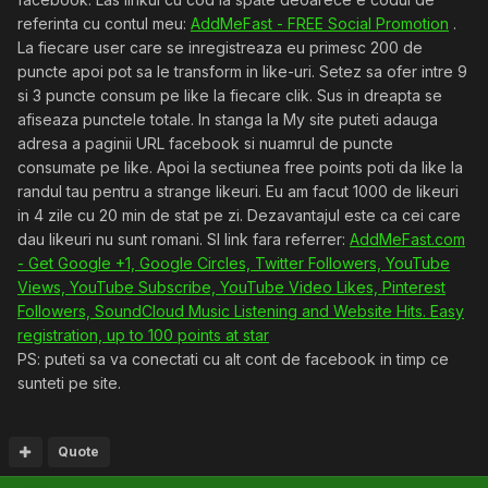
referinta cu contul meu:
AddMeFast - FREE Social Promotion
.
La fiecare user care se inregistreaza eu primesc 200 de
puncte apoi pot sa le transform in like-uri. Setez sa ofer intre 9
si 3 puncte consum pe like la fiecare clik. Sus in dreapta se
afiseaza punctele totale. In stanga la My site puteti adauga
adresa a paginii URL facebook si nuamrul de puncte
consumate pe like. Apoi la sectiunea free points poti da like la
randul tau pentru a strange likeuri. Eu am facut 1000 de likeuri
in 4 zile cu 20 min de stat pe zi. Dezavantajul este ca cei care
dau likeuri nu sunt romani. SI link fara referrer:
AddMeFast.com
- Get Google +1, Google Circles, Twitter Followers, YouTube
Views, YouTube Subscribe, YouTube Video Likes, Pinterest
Followers, SoundCloud Music Listening and Website Hits. Easy
registration, up to 100 points at star
PS: puteti sa va conectati cu alt cont de facebook in timp ce
sunteti pe site.
Quote