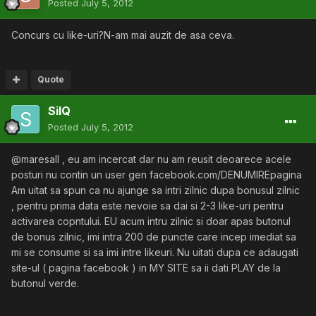
Posted
July 5, 2012
Concurs cu like-uri?N-am mai auzit de asa ceva.
Quote
SilQ
Posted
July 5, 2012
@maresall , eu am incercat dar nu am reusit deoarece acele
posturi nu contin un user gen facebook.com/DENUMIREpagina
Am uitat sa spun ca nu ajunge sa intri zilnic dupa bonusul zilnic
, pentru prima data este nevoie sa dai si 2-3 like-uri pentru
activarea copntului. EU acum intru zilnic si doar apas butonul
de bonus zilnic, imi intra 200 de puncte care incep imediat sa
mi se consume si sa imi intre likeuri. Nu uitati dupa ce adaugati
site-ul ( pagina facebook ) in MY SITE sa ii dati PLAY de la
butonul verde.