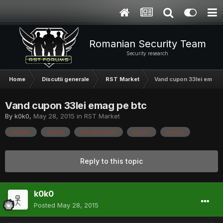
Romanian Security Team
Security research
Home
Discutii generale
RST Market
Vand cupon 33lei emag p
Vand cupon 33lei emag pe btc
By
k0k0
,
May 28, 2015
in
RST Market
aparate
cadou
incorporabile
masini
pentru
Reply to this topic
k0k0
Posted
May 28, 2015