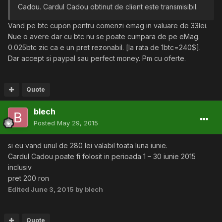
Cadou. Cardul Cadou obtinut de client este transmisibil.
Vand pe btc cupon pentru comenzi emag in valuare de 33lei.
Nue o avere dar cu btc nu se poate cumpara de pe eMag.
0.025btc zic ca e un pret rezonabil. [la rata de 1btc=240$].
Dar accept si paypal sau perfect money. Pm cu oferte.
Quote
blech
Posted
May 29, 2015
si eu vand unul de 280 lei valabil toata luna iunie.
Cardul Cadou poate fi folosit in perioada 1 – 30 iunie 2015
inclusiv
pret 200 ron
Edited
June 3, 2015
by blech
Quote