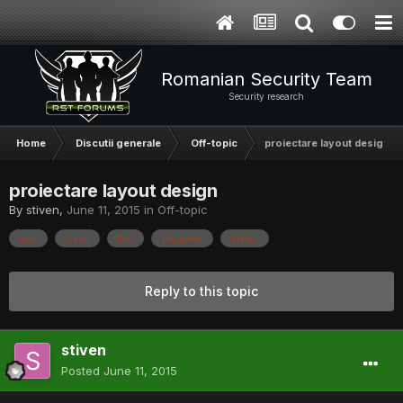
Romanian Security Team
Security research
Home
Discutii generale
Off-topic
proiectare layout design
proiectare layout design
By
stiven
,
June 11, 2015
in
Off-topic
asa
ceva
fac
program
vreau
Reply to this topic
stiven
Posted
June 11, 2015