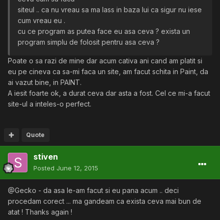
siteul .. ca nu vreau sa ma lass in baza lui ca sigur nu iese
cum vreau eu .
cu ce program as putea face eu asa ceva ? exista un
program simplu de folosit pentru asa ceva ?
Poate o sa razi de mine dar acum cativa ani cand am platit si
eu pe cineva ca sa-mi faca un site, am facut schita in Paint, da
ai vazut bine, in PAINT.
A iesit foarte ok, a durat ceva dar asta a fost. Cel ce mi-a facut
site-ul a inteles-o perfect.
Quote
stiven
Posted
June 12, 2015
@Gecko - da asa le-am facut si eu pana acum .. deci
procedam corect ... ma gandeam ca exista ceva mai bun de
atat ! Thanks again !