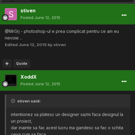
stiven
Posted
June 12, 2015
@MrGrj - photoshop-ul e prea complicat pentru ce am eu
nevoie ..
Edited
June 12, 2015
by stiven
Quote
XoddX
Posted
June 12, 2015
stiven said:
intentionez sa platesc un designer sa/mi faca designul la
un proiect,
dar inainte sa fac acest lucru ma gandesc sa fac o schita
ceva cum sa faca