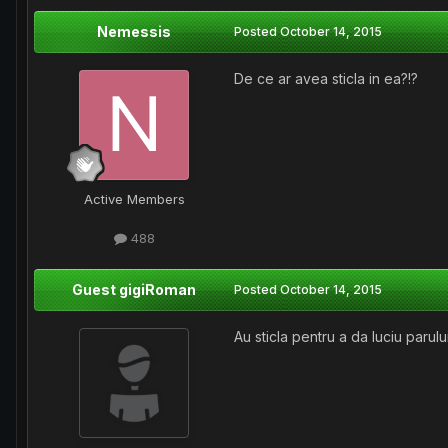
Nemessis
Posted
October 14, 2015
De ce ar avea sticla in ea?!?
Active Members
488
Guest gigiRoman
Posted
October 14, 2015
Au sticla pentru a da luciu parulu