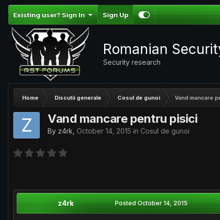
Existing user? Sign In
Sign Up
Romanian Securi
Security research
Home
Discutii generale
Cosul de gunoi
Vand mancare pe
Vand mancare pentru pisici
By
z4rk
,
October 14, 2015
in
Cosul de gunoi
z4rk
Posted
October 14, 2015