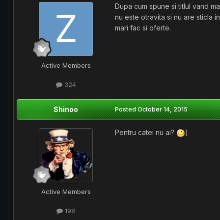
Dupa cum spune si titlul vand man
nu este otravita si nu are sticl
mari fac si oferte.
Active Members
324
Shinoo
Posted
October 14, 2015
Pentru catei nu ai?
)
Active Members
198