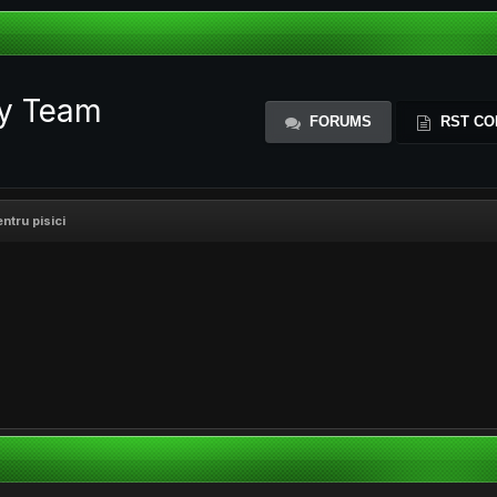
ty Team
FORUMS
RST CO
ntru pisici