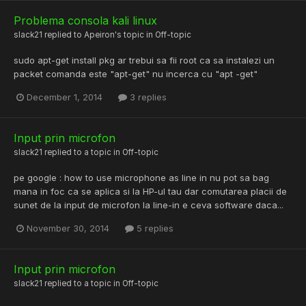
Problema consola kali linux
slack21
replied to
Apeiron
's topic in
Off-topic
sudo apt-get install pkg ar trebui sa fii root ca sa instalezi un
packet comanda este "apt-get" nu incerca cu "apt -get"
December 1, 2014
3 replies
Input prin microfon
slack21
replied to a topic in
Off-topic
pe google : how to use microphone as line in nu pot sa bag
mana in foc ca se aplica si la HP-ul tau dar comutarea placii de
sunet de la input de microfon la line-in e ceva software daca...
November 30, 2014
5 replies
Input prin microfon
slack21
replied to a topic in
Off-topic