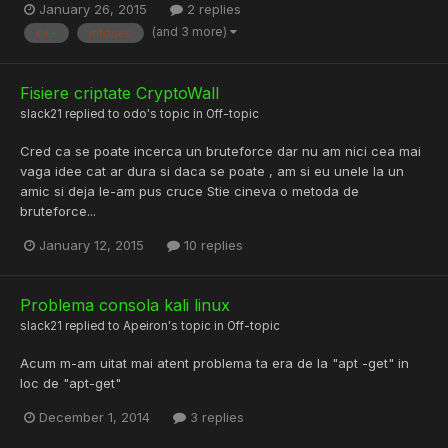
January 26, 2015
2 replies
(and 3 more)
c++
infosec
Fisiere criptate CryptoWall
slack21
replied to
odo
's topic in
Off-topic
Cred ca se poate incerca un bruteforce dar nu am nici cea mai
vaga idee cat ar dura si daca se poate , am si eu unele la un
amic si deja le-am pus cruce Stie cineva o metoda de
bruteforce...
January 12, 2015
10 replies
Problema consola kali linux
slack21
replied to
Apeiron
's topic in
Off-topic
Acum m-am uitat mai atent problema ta era de la "apt -get" in
loc de "apt-get"
December 1, 2014
3 replies