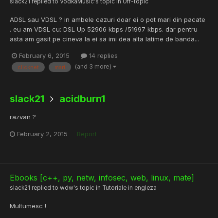
slack21
replied to
VodkaMusic
's topic in
Off-topic
ADSL sau VDSL ? in ambele cazuri doar ei o pot mari din pacate
. eu am VDSL cu: DSL Up 52906 kbps /51997 kbps. dar pentru
asta am gasit pe cineva la ei sa imi dea alta latime de banda...
February 6, 2015
14 replies
(and 3 more)
clicknet
mari
slack21
acidburn1
razvan ?
February 2, 2015
Report
Ebooks [c++, py, netw, infosec, web, linux, mate]
slack21
replied to
wdw
's topic in
Tutoriale in engleza
Multumesc !