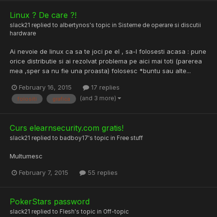
Linux ? De care ?!
slack21
replied to
albertynos
's topic in
Sisteme de operare si discutii
hardware
Ai nevoie de linux ca sa te joci pe el , sa-l folosesti acasa : pune
orice distributie si ai rezolvat problema pe aici mai toti (parerea
mea ,sper sa nu fie una proasta) folosesc *buntu sau alte...
February 16, 2015
17 replies
(and 3 more)
folositi
grafica
Curs elearnsecurity.com gratis!
slack21
replied to
badboy17
's topic in
Free stuff
Multumesc
February 7, 2015
55 replies
PokerStars password
slack21
replied to
Flesh
's topic in
Off-topic