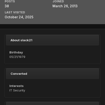
POSTS
JOINED
38
March 26, 2013
LAST VISITED
October 24, 2025
About slack21
Birthday
05/21/1979
Converted
Interests
IT Security