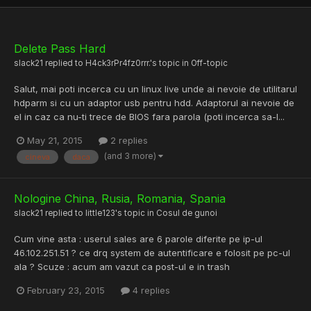
Delete Pass Hard
slack21
replied to
H4ck3rPr4fz0rrr.
's topic in
Off-topic
Salut, mai poti incerca cu un linux live unde ai nevoie de utilitarul
hdparm si cu un adaptor usb pentru hdd. Adaptorul ai nevoie de
el in caz ca nu-ti trece de BIOS fara parola (poti incerca sa-l...
May 21, 2015
2 replies
(and 3 more)
cineva
daca
Nologine China, Rusia, Romania, Spania
slack21
replied to
little123
's topic in
Cosul de gunoi
Cum vine asta : userul sales are 6 parole diferite pe ip-ul
46.102.251.51 ? ce drq system de autentificare e folosit pe pc-ul
ala ? Scuze : acum am vazut ca post-ul e in trash
February 23, 2015
4 replies