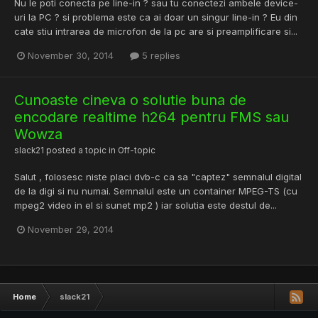
Nu le poti conecta pe line-in ? sau tu conectezi ambele device-
uri la PC ? si problema este ca ai doar un singur line-in ? Eu din
cate stiu intrarea de microfon de la pc are si preamplificare si...
November 30, 2014
5 replies
Cunoaste cineva o solutie buna de
encodare realtime h264 pentru FMS sau
Wowza
slack21
posted a topic in
Off-topic
Salut , folosesc niste placi dvb-c ca sa "captez" semnalul digital
de la digi si nu numai. Semnalul este un container MPEG-TS (cu
mpeg2 video in el si sunet mp2 ) iar solutia este destul de...
November 29, 2014
Home
slack21