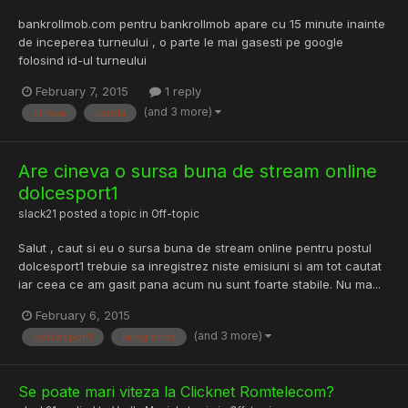
bankrollmob.com pentru bankrollmob apare cu 15 minute inainte
de inceperea turneului , o parte le mai gasesti pe google
folosind id-ul turneului
February 7, 2015
1 reply
(and 3 more)
cineva
parola
Are cineva o sursa buna de stream online
dolcesport1
slack21
posted a topic in
Off-topic
Salut , caut si eu o sursa buna de stream online pentru postul
dolcesport1 trebuie sa inregistrez niste emisiuni si am tot cautat
iar ceea ce am gasit pana acum nu sunt foarte stabile. Nu ma...
February 6, 2015
(and 3 more)
dolcesport1
inregistrez
Se poate mari viteza la Clicknet Romtelecom?