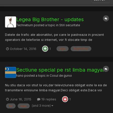
Legea Big Brother - updates
Technetium
posted a topic in
Stiri securitate
Datele de trafic ale abonatilor, pe care le pastreaza in prezent
operatorii de telefonie si internet, vor fi stocate timp de
maximum trei ani, potrivit unui act normativ publicat miercuri in
October 14, 2016
1
lege
bigbrother
Monitorul Oficial. In acelasi timp, regulile noi prevad ca aceste
date vor fi accesate doar in baza unei auto...
Sectiune special pe rst limba magyar
hano
posted a topic in
Cosul de gunoi
Nu stiu daca voi stiut la voi,dar televiziunea obligat este la ea de
transmitere emisiune limba magyar.Deci obligat este.Daca voi
moderni si europeani voi facut la rstforums sectiune limba
June 16, 2015
19 replies
1
magyar.Eu promit la traducere si postat si ajutat la tot pentru
vazut limba mea dulce aici.E obligat prin lege...
(and 3 more)
fie
lege