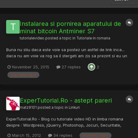
Instalarea si pornirea aparatului de
minat bitcoin Antminer S7
tutorialevideo
posted a topic in
Tutoriale in romana
Buna nu stiu daca este voie sa postez un astfel de link inca...
daca nu am voie va rog sa il stergeti am zis sa prezint si eu un
tutorial pe care l-am facut in urma cu ceva timp si mai exact
November 25, 2015
27 replies
2
instalarea aparatului de minat pe bitcoin antminer s7 sa vedeti
cum suna "nebunia asta de aparat" Instalare A...
tutoriale video
ExperTutorial.Ro - astept pareri
matz9101
posted a topic in
Linkuri
ExperTutorial.Ro - Blog cu tutoriale video HD in limba romana
despre : Wordpress, jQuerry, Photoshop, Jocuri, Securitate,
Internet, Programare, HTML, CSS3, Mobile, Scripturi, Trucuri,
March 15, 2012
34 replies
tutoriale video
System Requirments si multe altele. Astept o parere cu ce