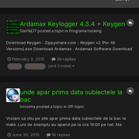
Ardamax Keylogger 4.3.4 + Keygen
DanYeL17
posted a topic in
Programe hacking
Download Keygen : Zippyshare.com - Keygen v2 (For All
Versions).exe Download Ardamax : Ardamax Software Download
Virus Scan :reFUD.me - Results Acum ceva timp am postat un
February 3, 2015
39 replies
keygen asemanator dar pentru versiuni mai vechi....Am revenit
(and 3 more)
apar
ardamax
cu un update . Daca apar nelamuriri lasati reply -->
unde apar prima data subiectele la
bac
hirosima
posted a topic in
Off-topic
Vroiam sa stiu pe site apar prima data subiectele de la bac la
mate. Luni de exemplu au aparut pe la ora 10:00 pe net. Ma
puteti ajuta cu un site ceva, am cautat, si inca caut. Insa daca
June 30, 2015
16 replies
stiti voi siguri o sursa, mi-ar prinde bine. Mersi anticipat!