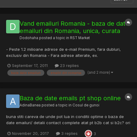
Vand emailuri Romania - baza de date
emailuri din Romania, unica, curata
Dodohaha
posted a topic in
RST Market
- Peste 1.2 milioane adrese de e-mail Premium, fara dubluri,
exclusiv din Romania - Fara adrese alterate, ex.
ion[AT]yahoo.com - Fara adrese gresite, ex. ion@gmail.ro - Fara
September 17, 2011
23 replies
adrese fake, generate, ex. ion111@yahoo.com ,
(and 2 more)
baza date emailuri
emailri din romania
ion222@yahoo.com , ion333@yahoo.com - Fara adrese
incomplete, ex. ion@yahoo - Fa...
Baza de date emails pt shop online
AdinaBanea
posted a topic in
Cosul de gunoi
buna stiti careva de unde pot lua in conditii optime o baza de
date emailuri/ detalii contact complete atat pt b2b cat si b2c? ori
macar una din douaSunt la inceput cu un shop online, si na! stim
November 20, 2017
3 replies
3
cu totii ca e e imposibil sa il descurci fara ceva de genu ca siu