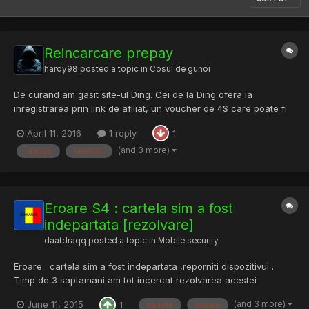
Reincarcare prepay
hardy98
posted a topic in
Cosul de gunoi
De curand am gasit site-ul Ding. Cei de la Ding ofera la
inregistrarea prin link de afiliat, un voucher de 4$ care poate fi
folosit la reincarcarea cartelelor de telefonie mobila Orange,
April 11, 2016
1 reply
1
Telekom sau Vodafone. Am profitat de cateva ori de oferta lor
insa s-au cam desteptat. O reincarcare de 5E costa...
(and 3 more)
orange
telekom
Eroare S4 : cartela sim a fost
indepartata [rezolvare]
daatdraqq
posted a topic in
Mobile security
Eroare : cartela sim a fost indepartata ,reporniti dispozitivul .
Timp de 3 saptamani am tot incercat rezolvarea acestei
probleme prin diferite metode ,respectiv : - unroot si actualizare
(and 3 more)
June 11, 2015
1
cartele
eroare
la ultima versiune oficiala - schimbat 3 cartele sim - injurat toti