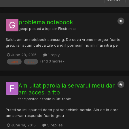
problema notebook
geopi
posted a topic in
Electronica
Salut, am un notebook samsung. De ceva vreme mergea foarte
greu, iar acum cateva zile cand il porneam nu imi mai intra pe
desktop(aparea doar mouse-ul).Am pus windows-ul pe stick
June 28, 2015
1 reply
pentru a-l instala in notebook. Ca sa vezi... nu merge . Cand
(and 3 more)
cand
greu
incerc sa il instalez, merge foarte greu si cateodata se bl...
Am uitat parola la servarul meu dar
am acces la ftp
fase
posted a topic in
Off-topic
Puteti sa imi spuneti daca pot sa schimb parola. Ala de la care
am servar raspunde foarte greu
June 19, 2015
5 replies