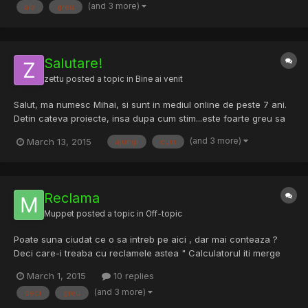
(and 3 more)
ala
greu
Salutare!
zettu
posted a topic in
Bine ai venit
Salut, ma numesc Mihai, si sunt in mediul online de peste 7 ani.
Detin cateva proiecte, insa dupa cum stim...este foarte greu sa
ajungi, si mai ales sa te tii sus. Multumesc pt primire.
(and 3 more)
March 13, 2015
ajungi
cum
Reclama
Muppet
posted a topic in
Off-topic
Poate suna ciudat ce o sa intreb pe aici , dar mai conteaza ?
Deci care-i treaba cu reclamele astea " Calculatorul iti merge
greu ? descarca aia " , ce ii drept acuma mi se misca greu pc-ul
March 1, 2015
10 replies
xD l-am umplut cu multe cacaturi si am reclame de alea pe
(and 3 more)
deci
greu
google , iar tot timpu cand instalez fresh windows-u...