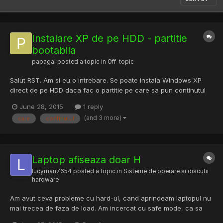
Instalare XP de pe HDD - partitie
bootabila
papagal
posted a topic in
Off-topic
Salut RST. Am si eu o intrebare. Se poate instala Windows XP
direct de pe HDD daca fac o partitie pe care sa pun continutul
ISO-ului si sa bootez de pe ea ca sa il instalez? La windows 7
June 28, 2015
1 reply
stiu ca se putea daca extrageam undeva continutul iso-ului, cu
(and 3 more)
care
continutul
ceva programel selectam boot.wim apoi copiam conti...
Laptop afiseaza doar H
lucyman7654
posted a topic in
Sisteme de operare si discutii
hardware
Am avut ceva probleme cu hard-ul, cand aprindeam laptopul nu
mai trecea de faza de load. Am incercat cu safe mode, ca sa
recuperez ceva date de pe el si mi-a dat eroare cand am