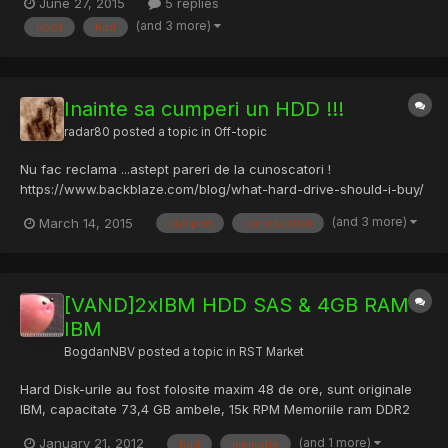
June 27, 2015
5 replies
incercat sa copi fiserele. Vazand ca asa nu merge, am scos
(and 3 more)
boot
hdd
hdd-ul si l-am conectat cu un dock station la alt laptop. Aici v...
Inainte sa cumperi un HDD !!!
radar80
posted a topic in
Off-topic
Nu fac reclama ...astept pareri de la cunoscatori !
https://www.backblaze.com/blog/what-hard-drive-should-i-buy/
(and 3 more)
March 14, 2015
cumperi
cunoscatori
[VAND]2xIBM HDD SAS & 4GB RAM
IBM
BogdanNBV
posted a topic in
RST Market
Hard Disk-urile au fost folosite maxim 48 de ore, sunt originale
IBM, capacitate 73,4 GB ambele, 15k RPM Memoriile ram DDR2
ECC, sunt 4 placute a cate 1 GB PC2-5300 Preturi: HDD-uri: 100
(and 1 more)
January 21, 2012
hdd
memorie