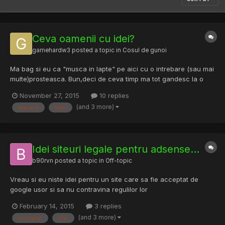
Ceva oamenii cu idei?
gamehardw3
posted a topic in
Cosul de gunoi
Ma bag si eu ca "musca in lapte" pe aici cu o intrebare (sau mai
multe)prosteasca. Bun,deci de ceva timp ma tot gandesc la o
afacere (zic afacere dar defapt ma gandesc la orice din care
November 27, 2015
10 replies
pot scoate ceva profit) dar ideea aia "stralucita" din care sa
(and 3 more)
afacere
bani
devin milionar peste noapte nu prea imi vine (defa...
Idei siteuri legale pentru adsense...
b90rvn
posted a topic in
Off-topic
Vreau si eu niste idei pentru un site care sa fie acceptat de
google usor si sa nu contravina regulilor lor
February 14, 2015
3 replies
(and 3 more)
acceptat
idei