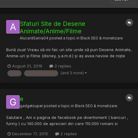
Sfaturi Site de Desene
Animate/Anime/Filme
AlucardSama04
posted a topic in
Black SEO & monetizare
Bună ziua! Vreau să-mi fac un site unde să pun Desene Animate,
Anime-uri și Filme (disney, ș.a.m.d.) și aș avea nevoie de niște
sfaturi despre SEO și monetizare. De exemplu ce rețea de ads să
August 21, 2019
2 replies
folosesc. M-am gândit la adsaturn pentru monetizare pentru că
(and 3 more)
seo
desene animate
altceva nu am idee, sunt începător. Site-ul...
e
gadgetsuper
posted a topic in
Black SEO & monetizare
Salutare , Am o pagina de facebook pe divertisment ( bancuri ,
funny ) cu 140.000 de aprecieri din care 110.000 romani si
30.000 straini (activa nu moarta si ingropata) cu un reach de
December 17, 2015
2 replies
28.000 in crestere , plus inca alte 5 pagini intre 5.000-30.000