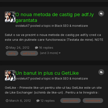
O noua metoda de castig pe adf.ly
garantata
ovidelu47
posted a topic in
Black SEO & monetizare
Salut o sa va prezint o noua metoda de castig pe adf.ly cred ca
este una din putinele care functioneaza (Testata de mine). NOTE
:- This is only a tip and will benefit your adf.ly earnings. Click the
May 24, 2012
16 replies
spoiler below to show you the method Exploit Status :- WORKING
(and 3 more)
adf.ly
adf.ly bot
Works for other PTC Sites :- YES...
Un banut in plus cu GetLike
ovidelu47
posted a topic in
Black SEO & monetizare
GetLike - Primeste like-uri pentru site-ul tau GetLike este un site
de Like Exchanger (schimb de like-uri) . Pentru a te înregistra :
getlike.info (FARA REFF) Cu refferal : http://getlike.info/?r=2137
March 6, 2012
12 replies
bani online
monetizare
Ce are in plus fata de altele ? Po?i câ?tiga ?i ni?te b?nu?i :
-0,05$ ?i 50 de credite pentr...