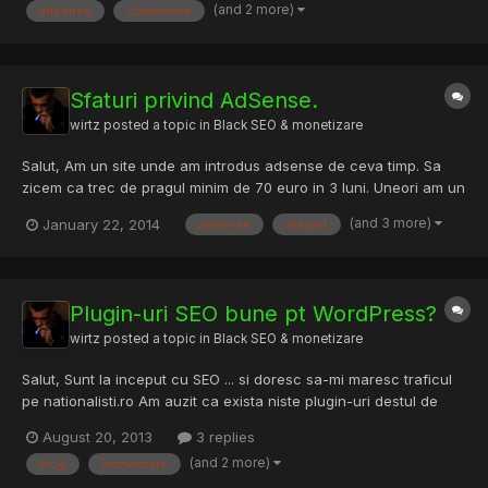
(and 2 more)
adsense
colaborare
likeuri . Ideea este ca nu am timp (de postari se...
Sfaturi privind AdSense.
wirtz
posted a topic in
Black SEO & monetizare
Salut, Am un site unde am introdus adsense de ceva timp. Sa
zicem ca trec de pragul minim de 70 euro in 3 luni. Uneori am un
RPM ridicat chiar daca utilizatorii vin doar din Romania.. insa am
(and 3 more)
January 22, 2014
adsense
etarget
constatat ca daca postez pe facebook articolele de pe blog si
vizitele se intetesc, fie ele unice, RPM-ul sc...
Plugin-uri SEO bune pt WordPress?
wirtz
posted a topic in
Black SEO & monetizare
Salut, Sunt la inceput cu SEO ... si doresc sa-mi maresc traficul
pe nationalisti.ro Am auzit ca exista niste plugin-uri destul de
bune (premium eventual) SEO. Rog sa-mi dati orice sfaturi... nu
August 20, 2013
3 replies
neaparat SEO (in afara de promovare fb). Scz pt deranj... dar nu-
(and 2 more)
blog
monetizare
s expert... stau aici pe forum sa invat...