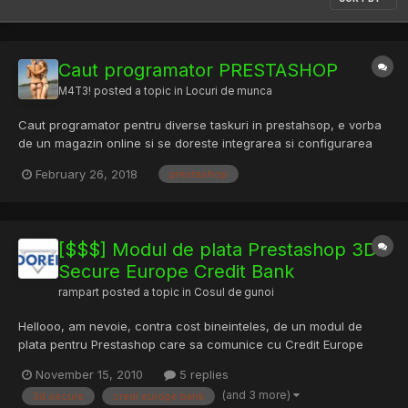
Caut programator PRESTASHOP
M4T3!
posted a topic in
Locuri de munca
Caut programator pentru diverse taskuri in prestahsop, e vorba
de un magazin online si se doreste integrarea si configurarea
diverselor module/pluginuri deja cumparate ( rich snippets, plata
February 26, 2018
prestashop
online, etc) si mici modificari dupa anumite cerinte. Rog sa ma
contacteze prin PM persoanele pricepute, ca s...
[$$$] Modul de plata Prestashop 3D
Secure Europe Credit Bank
rampart
posted a topic in
Cosul de gunoi
Hellooo, am nevoie, contra cost bineinteles, de un modul de
plata pentru Prestashop care sa comunice cu Credit Europe
Bank si Card Avantaj, am exemple de cod si tot, cine vrea poate
November 15, 2010
5 replies
sa ia orice modul de prestashop de pe net sa vada cine si cum
(and 3 more)
3d secure
credi europe bank
se comunica cu prestashopul, iar pe partea cu banca sunt...