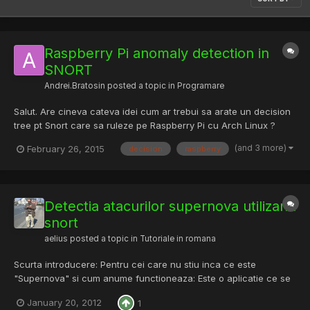
Raspberry Pi anomaly detection in
SNORT
Andrei.Bratosin
posted a topic in
Programare
Salut. Are cineva cateva idei cum ar trebui sa arate un decision
tree pt Snort care sa ruleze pe Raspberry Pi cu Arch Linux ?
(and 3 more)
February 26, 2015
decision
raspberry
Detectia atacurilor supernova utilizand
snort
aelius
posted a topic in
Tutoriale in romana
Scurta introducere: Pentru cei care nu stiu inca ce este
"Supernova" si cum anume functioneaza: Este o aplicatie ce se
foloseste de versiunile vechi de verlihub si da instructiuni
January 20, 2012
1
participantilor dupa hub sa se conecteze la o aplicatie externa