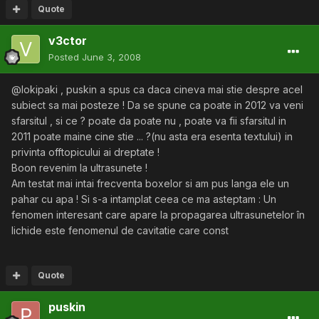
Quote
v3ctor
Posted
June 3, 2008
@lokipaki , puskin a spus ca daca cineva mai stie despre acel
subiect sa mai posteze ! Da se spune ca poate in 2012 va veni
sfarsitul , si ce ? poate da poate nu , poate va fii sfarsitul in
2011 poate maine cine stie ... ?(nu asta era esenta textului) in
privinta offtopicului ai dreptate !
Boon revenim la ultrasunete !
Am testat mai intai frecventa boxelor si am pus langa ele un
pahar cu apa ! Si s-a intamplat ceea ce ma asteptam : Un
fenomen interesant care apare la propagarea ultrasunetelor în
lichide este fenomenul de cavitatie care const
Quote
puskin