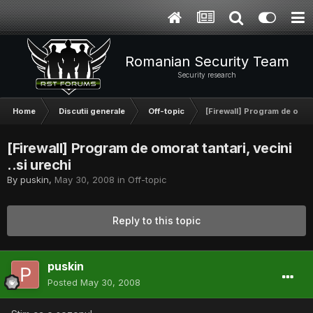
Romanian Security Team
Security research
Home
Discutii generale
Off-topic
[Firewall] Program de omorat
[Firewall] Program de omorat tantari, vecini
..si urechi
By
puskin
,
May 30, 2008
in
Off-topic
Reply to this topic
puskin
Posted
May 30, 2008