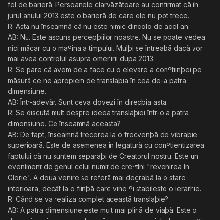
fel de barierã. Persoanele clarvãzãtoare au confirmat cã în
jurul anului 2013 este o barierã de care ele nu pot trece.
R: Asta nu înseamnã cã nu este nimic dincolo de acel an.
AB: Nu. Este ascuns percepþiilor noastre. Nu se poate vedea
nici mãcar cu o maºina a timpului. Mulþi se întreabã dacã vor
mai avea controlul asupra omenirii dupa 2013.
R: Se pare cã avem de a face cu o elevare a conºtiinþei pe
mãsurã ce ne apropiem de translaþia în cea de-a patra
dimensiune.
AB: Într-adevãr. Sunt ceva dovezi în direcþia asta.
R: Se discutã mult despre ideea translaþiei într-o a patra
dimensiune. Ce înseamnã aceasta?
AB: De fapt, înseamnã trecerea la o frecvenþã de vibraþie
superioarã. Este de asemenea în legaturã cu conºtientizarea
faptului cã nu suntem separaþi de Creatorul nostru. Este un
eveniment de genul celui numit de creºtini "revenirea în
Glorie". A doua venire se referã mai degrabã la o stare
interioara, decât la o fiinþã care vine ºi stabileste o ierarhie.
R: Când se va realiza complet aceastã translaþie?
AB: A patra dimensiune este mult mai plinã de viaþã. Este o