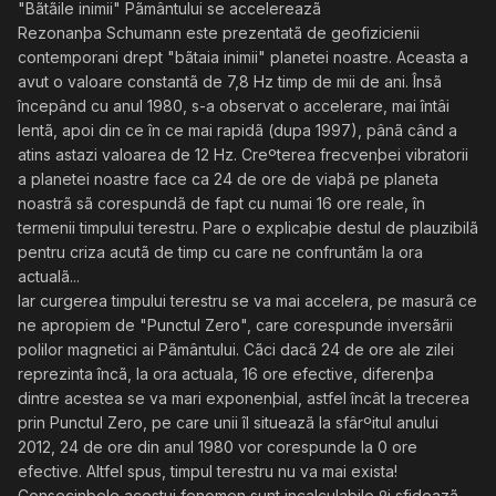
"Bãtãile inimii" Pãmântului se accelereazã
Rezonanþa Schumann este prezentatã de geofizicienii
contemporani drept "bãtaia inimii" planetei noastre. Aceasta a
avut o valoare constantã de 7,8 Hz timp de mii de ani. Însã
începând cu anul 1980, s-a observat o accelerare, mai întâi
lentã, apoi din ce în ce mai rapidã (dupa 1997), pânã când a
atins astazi valoarea de 12 Hz. Creºterea frecvenþei vibratorii
a planetei noastre face ca 24 de ore de viaþã pe planeta
noastrã sã corespundã de fapt cu numai 16 ore reale, în
termenii timpului terestru. Pare o explicaþie destul de plauzibilã
pentru criza acutã de timp cu care ne confruntãm la ora
actualã...
Iar curgerea timpului terestru se va mai accelera, pe masurã ce
ne apropiem de "Punctul Zero", care corespunde inversãrii
polilor magnetici ai Pãmântului. Cãci dacã 24 de ore ale zilei
reprezinta încã, la ora actuala, 16 ore efective, diferenþa
dintre acestea se va mari exponenþial, astfel încât la trecerea
prin Punctul Zero, pe care unii îl situeazã la sfârºitul anului
2012, 24 de ore din anul 1980 vor corespunde la 0 ore
efective. Altfel spus, timpul terestru nu va mai exista!
Consecinþele acestui fenomen sunt incalculabile ºi sfideazã