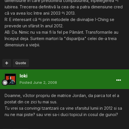
dimensiune în care predominã compasiunea, înþelegerea ºi
iubirea. Trecerea definitivã la cea de-a patra dimensiune cred
cã va avea loc între anii 2003 ºi 2013.
R: E interesant cã ºi prin metodele de divinaþie I-Ching se
prevede un sfârsit în anul 2012.
AB: Da. Nimic nu va mai fi la fel pe Pãmânt. Transformarile au
început deja. Suntem martori la "dispariþia" celei de-a treia
dimensiuni a vieþii.
Quote
loki
Posted
June 2, 2008
Doamne, v3ctor propriu de matrice Jordan, da parca tot el a
postat din ce zici tu mai sus.
Tu vrei sa convingi tzantzarii ca vine sfarsitul lumii in 2012 si sa
nu ne mai piste? sau vrei sa-i duci topicul in cosul de gunoi?