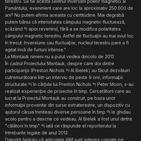
terestru. Sã fie acesta semnul inversãrii polilor magnetici ai
Pamântului, eveniment care are loc la aproximativ 250.000 de
ani? Nu putem afirma aceasta cu certitudine. Mai degrabã
putem bãnui cã intensitatea câmpului magnetic fluctueazã,
scãzând ºi apoi revenind, fãrã a se modifica polaritatea
câmpului magnetic terestru. Astfel de fluctuaþii au mai avut loc
în trecut. Inversiune sau fluctuaþie, nucleul terestru pare a fi
agitat însã de furtuni intense."
La Montauk nimeni nu a putut vedea dincolo de 2012
În cadrul Proiectului Montauk, despre care doi dintre
participanþi (Preston Nichols ºi Al Bielek) au fãcut dezvãluiri
cutremurãtoare într-un interviu de peste 9 ore, informaþii
structurate ºi în cãrþile lui Preston Nichols ºi Peter Moon, s-au
realizat experienþe de proiectie în timp. Cercetãtorii care au
lucrat la Proiectul Montauk au construit, pe baza unor
informaþii provenite din surse extraterestre, un dispozitiv cu
ajutorul cãruia trimiteau diverse persoane în timp ºi le ghidau
acolo pentru a descrie ce vedeau. Al Bielek a fost unul dintre
"cãlãtorii în timp" ºi iatã ce rãspunde el reporterului la
întrebarile legate de anul 2012:
Datoritã faptului cã articolele AIM sunt adesea copiate pe