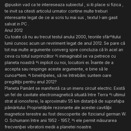
@puskin vad ca te intereseaza subiectul , si iti place si fizica ,
te invit sa citesti articolul urmator contine multe treburi
interesante legat de ce ai scris tu mai sus , textul l-am gasit
salvat in PC .
Anul 2012
Cu toate cã nu au trecut testul anului 2000, teoriile sfârºitului
lumii cunosc acum un reviriment legat de anul 2012. Se pare cã
tot mai multe argumente converg spre concluzia cã în acel an
ceva cu totul surprinzãtor ºi inimaginabil se va petrece cu
planeta noastrã ºi implicit cu noi, locuitorii ei. Înainte de a
accepta sau respinge aceste argumente, e bine sã le
cunoaºtem. ªi bineînþeles, sã ne întrebãm: suntem oare
pregãtiþi pentru anul 2012?
Planeta Pamânt se manifestã ca un imens circuit electric. Existã
un fel de cavitate electromagneticã situatã între Terra ºi ultimul
strat al ionosferei, la aproximativ 55 km distanþã de suprafaþa
pãmântului. Proprietãþile rezonante ale acestei cavitãþi
magnetice terestre au fost descoperite de fizicianul german W.
O. Schumann între anii 1952 - 1957, ºi ele permit mãsurarea
frecvenþei vibratorii medii a planetei noastre.