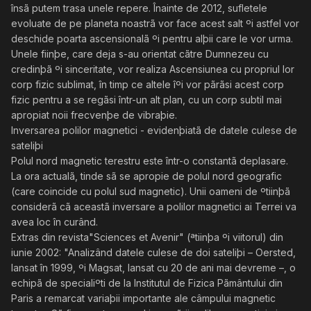
însã putem trasa unele repere. Înainte de 2012, sufletele
evoluate de pe planeta noastrã vor face acest salt ºi astfel vor
deschide poarta ascensionalã ºi pentru alþii care le vor urma.
Unele fiinþe, care deja s-au orientat cãtre Dumnezeu cu
credinþã ºi sinceritate, vor realiza Ascensiunea cu propriul lor
corp fizic sublimat, în timp ce altele îºi vor pãrãsi acest corp
fizic pentru a se regãsi într-un alt plan, cu un corp subtil mai
apropiat noii frecvenþe de vibraþie.
Inversarea polilor magnetici - evidenþiatã de datele culese de
sateliþi
Polul nord magnetic terestru este într-o constantã deplasare.
La ora actualã, tinde sã se apropie de polul nord geografic
(care coincide cu polul sud magnetic). Unii oameni de ºtiinþã
considerã cã aceastã inversare a polilor magnetici ai Terrei va
avea loc în curând.
Extras din revista"Sciences et Avenir" (ªtiinþa ºi viitorul) din
iunie 2002: "Analizând datele culese de doi sateliþi – Oersted,
lansat în 1999, ºi Magsat, lansat cu 20 de ani mai devreme –, o
echipã de specialiºti de la Institutul de Fizica Pãmântului din
Paris a remarcat variaþii importante ale câmpului magnetic