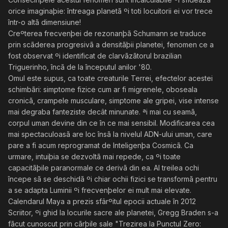
orice imaginaþie: întreaga planetã ºi toti locuitorii ei vor trece
într-o altã dimensiune!
Creºterea frecvenþei de rezonanþã Schumann se traduce
prin scãderea progresivã a densitãþii planetei, fenomen ce a
fost observat ºi identificat de clarvãzãtorul brazilian
Triguerinho, încã de la începutul anilor '80.
Omul este supus, ca toate creaturile Terrei, efectelor acestei
schimbãri: simptome fizice cum ar fi migrenele, oboseala
cronicã, crampele musculare, simptome ale gripei, vise intense
mai degraba fanteziste decât minunate. ªi mai cu seamã,
corpul uman devine din ce în ce mai sensibil. Modificarea cea
mai spectaculoasã are loc însã la nivelul ADN-ului uman, care
pare a fi acum reprogramat de Inteligenþa Cosmicã. Ca
urmare, intuiþia se dezvoltã mai repede, ca ºi toate
capacitãþile paranormale ce derivã din ea. Al treilea ochi
începe sã se deschidã ºi chiar ochii fizici se transformã pentru
a se adapta Luminii ºi frecvenþelor ei mult mai elevate.
Calendarul Maya a prezis sfârºitul epocii actuale în 2012
Scriitor, ºi ghid la locurile sacre ale planetei, Gregg Braden s-a
fãcut cunoscut prin cãrþile sale "Trezirea la Punctul Zero: