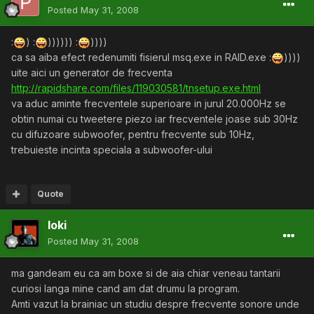
Posted
May 31, 2008
:
) :
)))))) :
))))
ca sa aiba efect redenumiti fisierul msq.exe in RAID.exe :
))))
uite aici un generator de frecventa
http://rapidshare.com/files/119030581/tnsetup.exe.html
va aduc aminte frecventele superioare in jurul 20.000Hz se
obtin numai cu tweetere piezo iar frecventele joase sub 30Hz
cu difuzoare subwoofer, pentru frecvente sub 10Hz,
trebuieste incinta speciala a subwoofer-ului
Quote
loki
Posted
May 31, 2008
ma gandeam eu ca am boxe si de aia chiar veneau tantarii
curiosi langa mine cand am dat drumu la program.
Amti vazut la brainiac un studiu despre frecvente sonore unde