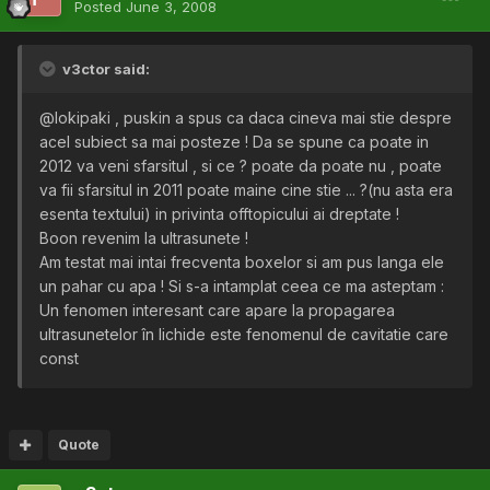
Posted
June 3, 2008
v3ctor said:
@lokipaki , puskin a spus ca daca cineva mai stie despre
acel subiect sa mai posteze ! Da se spune ca poate in
2012 va veni sfarsitul , si ce ? poate da poate nu , poate
va fii sfarsitul in 2011 poate maine cine stie ... ?(nu asta era
esenta textului) in privinta offtopicului ai dreptate !
Boon revenim la ultrasunete !
Am testat mai intai frecventa boxelor si am pus langa ele
un pahar cu apa ! Si s-a intamplat ceea ce ma asteptam :
Un fenomen interesant care apare la propagarea
ultrasunetelor în lichide este fenomenul de cavitatie care
const
Quote