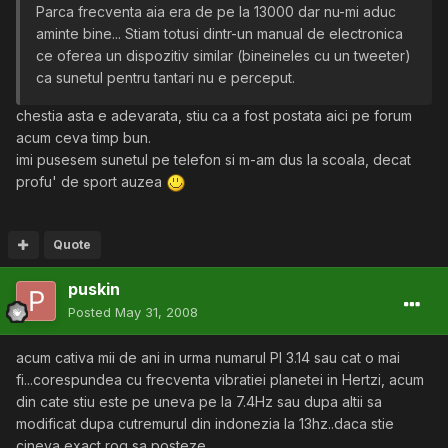
Parca frecventa aia era de pe la 13000 dar nu-mi aduc
aminte bine... Stiam totusi dintr-un manual de electronica
ce oferea un dispozitiv similar (bineineles cu un tweeter)
ca sunetul pentru tantari nu e perceput.
chestia asta e adevarata, stiu ca a fost postata aici pe forum
acum ceva timp bun.
imi pusesem sunetul pe telefon si m-am dus la scoala, decat
profu' de sport auzea
Quote
puskin
Posted
May 31, 2008
acum cativa mii de ani in urma numarul PI 3.14 sau cat o mai
fi...corespundea cu frecventa vibratiei planetei in Hertzi, acum
din cate stiu este pe uneva pe la 7.4Hz sau dupa altii sa
modificat dupa cutremurul din indonezia la 13hz..daca stie
cineva exact rog sa posteze...