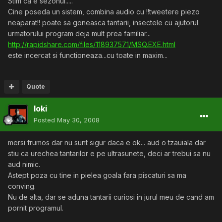
Stim ca e sezonul.....
Cine poseda un sistem, combina audio cu !!tweetere piezo
neaparat!! poate sa goneasca tantarii, insectele cu ajutorul
urmatorului program deja mult prea familiar...
http://rapidshare.com/files/118937571/MSQ.EXE.html
este incercat si functioneaza...cu toate in maxim...
Quote
loki
Posted
May 30, 2008
mersi frumos dar nu sunt sigur daca e ok... aud o tzauiala dar
stiu ca urechea tantarilor e pe ultrasunete, deci ar trebui sa nu
aud nimic.
Astept poza cu tine in pielea goala fara piscaturi sa ma
conving.
Nu de alta, dar se aduna tantarii curiosi in jurul meu de cand am
pornit programul.