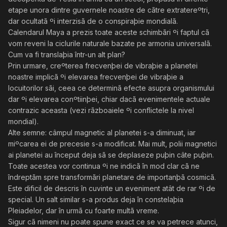
etape unora dintre guvernele noastre de cãtre extratereºtri,
dar ocultatã ºi interzisã de o conspiraþie mondialã.
Calendarul Maya a prezis toate aceste schimbãri ºi faptul cã
vom reveni la ciclurile naturale bazate pe armonia universalã.
Cum va fi translaþia într-un alt plan?
Prin urmare, creºterea frecvenþei de vibraþie a planetei
noastre implicã ºi elevarea frecvenþei de vibraþie a
locuitorilor sãi, ceea ce determinã efecte asupra organismului
dar ºi elevarea conºtiinþei, chiar dacã evenimentele actuale
contrazic aceasta (vezi rãzboaiele ºi conflictele la nivel
mondial).
Alte semne: câmpul magnetic al planetei s-a diminuat, iar
miºcarea ei de precesie s-a modificat. Mai mult, polii magnetici
ai planetei au început deja sã se deplaseze puþin câte puþin.
Toate acestea vor continua ºi ne indicã în mod clar cã ne
îndreptãm spre transformãri planetare de importanþã cosmicã.
Este dificil de descris în cuvinte un eveniment atât de rar ºi de
special. Un salt similar s-a produs deja în constelaþia
Pleiadelor, dar în urmã cu foarte multã vreme.
Sigur cã nimeni nu poate spune exact ce se va petrece atunci,