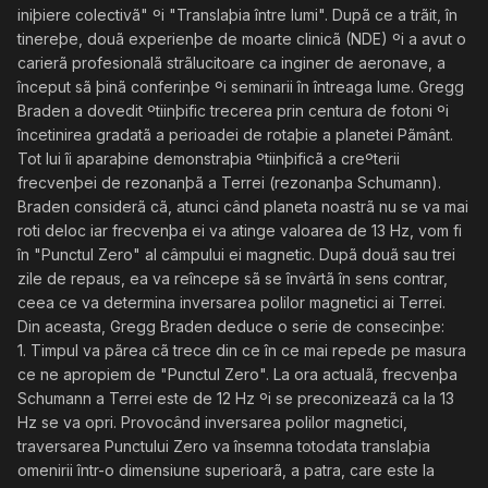
iniþiere colectivã" ºi "Translaþia între lumi". Dupã ce a trãit, în
tinereþe, douã experienþe de moarte clinicã (NDE) ºi a avut o
carierã profesionalã strãlucitoare ca inginer de aeronave, a
început sã þinã conferinþe ºi seminarii în întreaga lume. Gregg
Braden a dovedit ºtiinþific trecerea prin centura de fotoni ºi
încetinirea gradatã a perioadei de rotaþie a planetei Pãmânt.
Tot lui îi aparaþine demonstraþia ºtiinþificã a creºterii
frecvenþei de rezonanþã a Terrei (rezonanþa Schumann).
Braden considerã cã, atunci când planeta noastrã nu se va mai
roti deloc iar frecvenþa ei va atinge valoarea de 13 Hz, vom fi
în "Punctul Zero" al câmpului ei magnetic. Dupã douã sau trei
zile de repaus, ea va reîncepe sã se învârtã în sens contrar,
ceea ce va determina inversarea polilor magnetici ai Terrei.
Din aceasta, Gregg Braden deduce o serie de consecinþe:
1. Timpul va pãrea cã trece din ce în ce mai repede pe masura
ce ne apropiem de "Punctul Zero". La ora actualã, frecvenþa
Schumann a Terrei este de 12 Hz ºi se preconizeazã ca la 13
Hz se va opri. Provocând inversarea polilor magnetici,
traversarea Punctului Zero va însemna totodata translaþia
omenirii într-o dimensiune superioarã, a patra, care este la