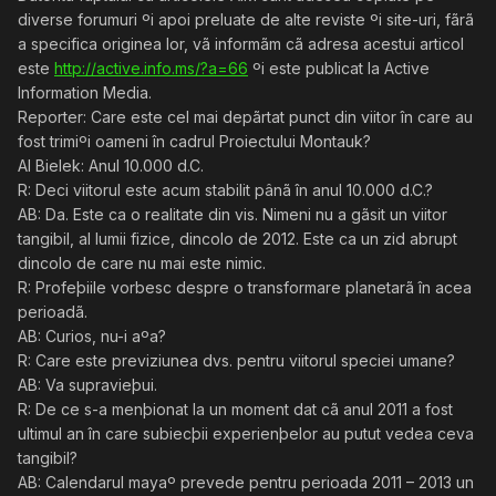
diverse forumuri ºi apoi preluate de alte reviste ºi site-uri, fãrã
a specifica originea lor, vã informãm cã adresa acestui articol
este
http://active.info.ms/?a=66
ºi este publicat la Active
Information Media.
Reporter: Care este cel mai depãrtat punct din viitor în care au
fost trimiºi oameni în cadrul Proiectului Montauk?
Al Bielek: Anul 10.000 d.C.
R: Deci viitorul este acum stabilit pânã în anul 10.000 d.C.?
AB: Da. Este ca o realitate din vis. Nimeni nu a gãsit un viitor
tangibil, al lumii fizice, dincolo de 2012. Este ca un zid abrupt
dincolo de care nu mai este nimic.
R: Profeþiile vorbesc despre o transformare planetarã în acea
perioadã.
AB: Curios, nu-i aºa?
R: Care este previziunea dvs. pentru viitorul speciei umane?
AB: Va supravieþui.
R: De ce s-a menþionat la un moment dat cã anul 2011 a fost
ultimul an în care subiecþii experienþelor au putut vedea ceva
tangibil?
AB: Calendarul mayaº prevede pentru perioada 2011 – 2013 un