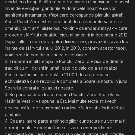
rândul ei o treaptã cãtre cea de-a cincea dimensiune. La acest
nivel de evoluþie, gândurile ºi dorinþele noastre se vor
manifesta instantaneu (fapt care corespunde planului astral).
Acest Punct Zero este menþionat de calendarele sacre ale
omenirii, cum ar fi misteriosul Þolkin – calendarul mayaº – care
prevede sfârºitul actualului ciclu al omenirii în decembrie 2012.
Dupã saltul în cea de-a patra dimensiune, prevãzut a avea loc
înainte de sfârºitul anului 2012, în 2013, conform acestor teorii,
vom trece în cea de-a cincea dimensiune.
2. Trecerea în altã etapã la Punctul Zero, prezisã de diferite
tradiþii cu mii de ani în urmã, este pe cale de a se realiza.
Aceste salturi au loc o datã la 13.000 de ani, ceea ce
echivaleazã cu o revoluþie completã a Soarelui nostru în jurul
Soarelui central al galaxiei noastre.
3. Se pare cã dupã trecerea prin Punctul Zero, Soarele va
rãsãri la Vest ºi va apune la Est. Mai multe texte strãvechi
descriu astfel de transformãri radicale în trecutul îndepãrtat al
omenirii.
4. Cea mai mare parte a tehnologiilor cunoscute nu vor mai fi
operaþionale. Excepþie face utilizarea energiei libere,
decoperitã de Tesla în urmã cu un secol, propusã în diferite