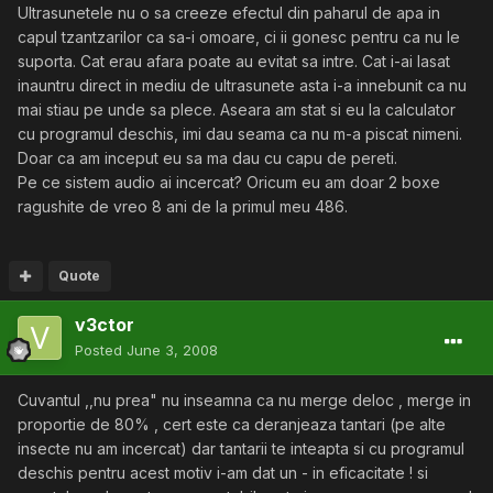
Ultrasunetele nu o sa creeze efectul din paharul de apa in
capul tzantzarilor ca sa-i omoare, ci ii gonesc pentru ca nu le
suporta. Cat erau afara poate au evitat sa intre. Cat i-ai lasat
inauntru direct in mediu de ultrasunete asta i-a innebunit ca nu
mai stiau pe unde sa plece. Aseara am stat si eu la calculator
cu programul deschis, imi dau seama ca nu m-a piscat nimeni.
Doar ca am inceput eu sa ma dau cu capu de pereti.
Pe ce sistem audio ai incercat? Oricum eu am doar 2 boxe
ragushite de vreo 8 ani de la primul meu 486.
Quote
v3ctor
Posted
June 3, 2008
Cuvantul ,,nu prea" nu inseamna ca nu merge deloc , merge in
proportie de 80% , cert este ca deranjeaza tantari (pe alte
insecte nu am incercat) dar tantarii te inteapta si cu programul
deschis pentru acest motiv i-am dat un - in eficacitate ! si