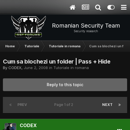
Romanian Security Team
Security research
Home
Tutoriale
Tutoriale in romana
Cum sa blochezi un folde
Cum sa blochezi un folder | Pass + Hide
By
CODEX
,
June 2, 2008
in
Tutoriale in romana
Reply to this topic
PREV
Page 1 of 2
NEXT
CODEX