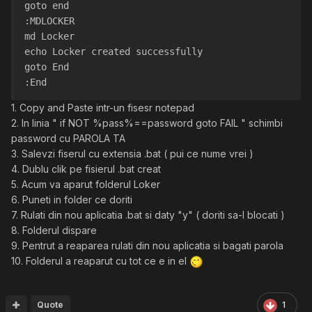
goto end
:MDLOCKER
md Locker
echo Locker created successfully
goto End
:End
1. Copy and Paste intr-un fisesr notepad
2. In linia " if NOT %pass%==password goto FAIL " schimbi
password cu PAROLA TA
3. Salevzi fiserul cu extensia .bat ( pui ce nume vrei )
4. Dublu clik pe fisierul .bat creat
5. Acum va aparut folderul Loker
6. Puneti in folder ce doriti
7. Rulati din nou aplicatia .bat si daty "y" ( doriti sa-l blocati )
8. Folderul dispare
9. Pentrut a reaparea rulati din nou aplicatia si bagati parola
10. Folderul a reaparut cu tot ce e in el
Quote
1