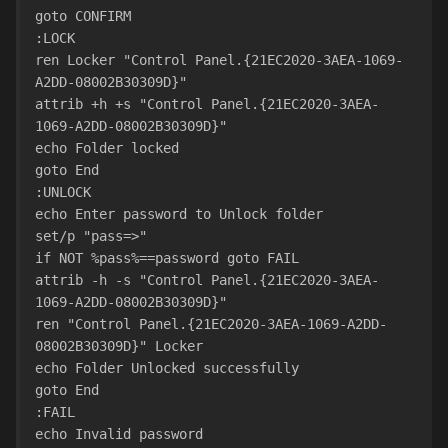
goto CONFIRM
:LOCK
ren Locker "Control Panel.{21EC2020-3AEA-1069-
A2DD-08002B30309D}"
attrib +h +s "Control Panel.{21EC2020-3AEA-
1069-A2DD-08002B30309D}"
echo Folder locked
goto End
:UNLOCK
echo Enter password to Unlock folder
set/p "pass=>"
if NOT %pass%==password goto FAIL
attrib -h -s "Control Panel.{21EC2020-3AEA-
1069-A2DD-08002B30309D}"
ren "Control Panel.{21EC2020-3AEA-1069-A2DD-
08002B30309D}" Locker
echo Folder Unlocked successfully
goto End
:FAIL
echo Invalid password