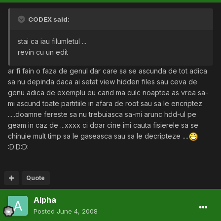
CODEX said:
stai ca iau filumletul ...
revin cu un edit
ar fi fain o faza de genul dar care sa se ascunda de tot adica
sa nu depinda daca ai setat view hidden files sau ceva de
genu adica de exemplu eu cand ma culc noaptea as vrea sa-
mi ascund toate partitiile in afara de root sau sa le encriptez
.....doamne fereste sa nu trebuiasca sa-mi arunc hdd-ul pe
geam in caz de ...xxxx ci doar cine imi cauta fisierele sa se
chinuie mult timp sa le gaseasca sau sa le decripteze ....
:D:D:D:
Quote
Alpha
Posted
June 4, 2008