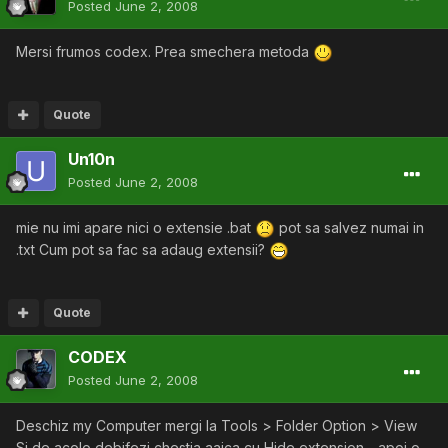
Posted
June 2, 2008
Mersi frumos codex. Prea smechera metoda
Quote
Un10n
Posted
June 2, 2008
mie nu imi apare nici o extensie .bat
pot sa salvez numai in
.txt Cum pot sa fac sa adaug extensii?
Quote
CODEX
Posted
June 2, 2008
Deschiz my Computer mergi la Tools > Folder Option > View
Si de acolo debifezi chestia aaica cu Hide extension .. apoi o