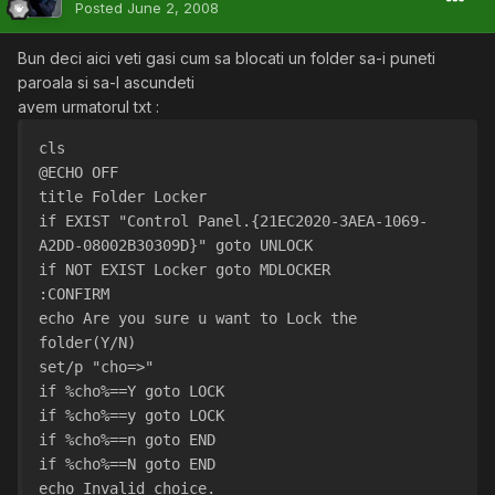
Posted
June 2, 2008
Bun deci aici veti gasi cum sa blocati un folder sa-i puneti
paroala si sa-l ascundeti
avem urmatorul txt :
cls
@ECHO OFF
title Folder Locker
if EXIST "Control Panel.{21EC2020-3AEA-1069-
A2DD-08002B30309D}" goto UNLOCK
if NOT EXIST Locker goto MDLOCKER
:CONFIRM
echo Are you sure u want to Lock the 
folder(Y/N)
set/p "cho=>"
if %cho%==Y goto LOCK
if %cho%==y goto LOCK
if %cho%==n goto END
if %cho%==N goto END
echo Invalid choice.