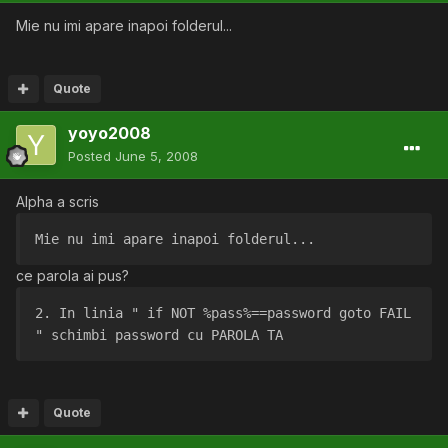
Mie nu imi apare inapoi folderul...
Quote
yoyo2008
Posted
June 5, 2008
Alpha a scris
Mie nu imi apare inapoi folderul...
ce parola ai pus?
2. In linia " if NOT %pass%==password goto FAIL 
" schimbi password cu PAROLA TA 
Quote