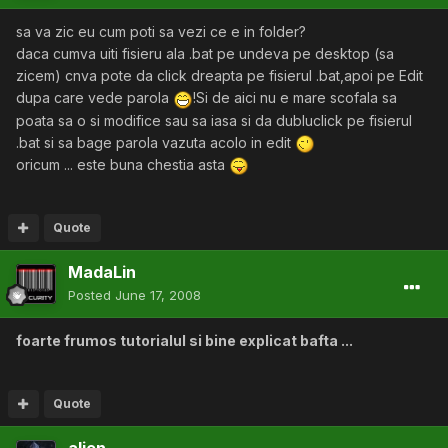
sa va zic eu cum poti sa vezi ce e in folder?
daca cumva uiti fisieru ala .bat pe undeva pe desktop (sa
zicem) cnva pote da click dreapta pe fisierul .bat,apoi pe Edit
dupa care vede parola
!Si de aici nu e mare scofala sa
poata sa o si modifice sau sa iasa si da dubluclick pe fisierul
.bat si sa bage parola vazuta acolo in edit
oricum ... este buna chestia asta
Quote
MadaLin
Posted
June 17, 2008
foarte frumos tutorialul si bine explicat bafta ...
Quote
alien