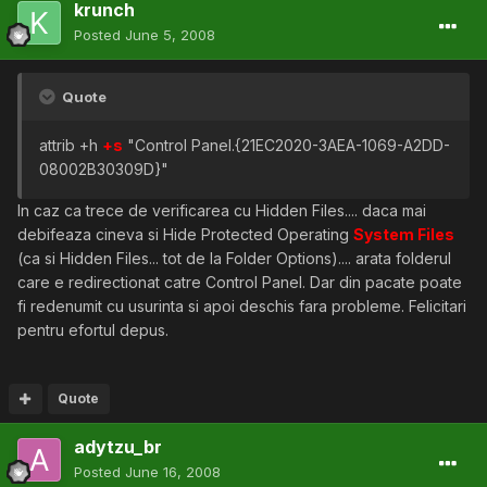
krunch
Posted
June 5, 2008
Quote
attrib +h
+s
"Control Panel.{21EC2020-3AEA-1069-A2DD-
08002B30309D}"
In caz ca trece de verificarea cu Hidden Files.... daca mai
debifeaza cineva si Hide Protected Operating
System Files
(ca si Hidden Files... tot de la Folder Options).... arata folderul
care e redirectionat catre Control Panel. Dar din pacate poate
fi redenumit cu usurinta si apoi deschis fara probleme. Felicitari
pentru efortul depus.
Quote
adytzu_br
Posted
June 16, 2008