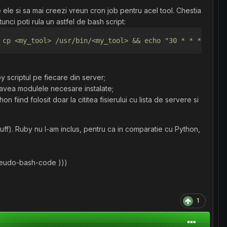
ele si sa mai creezi vreun cron job pentru acel tool. Chestia
atunci poti rula un astfel de bash script:
 cp <my_tool> /usr/bin/<my_tool> && echo "30 * * * * roo
y scriptul pe fiecare din server;
 avea modulele necesare instalate;
n fiind folosit doar la cititea fisierului cu lista de servere si
tuff). Ruby nu l-am inclus, pentru ca in comparatie cu Python,
 pseudo-bash-code )))
1