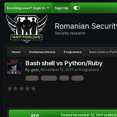
Existing user? Sign In
Sign Up
Romanian Securi
Security research
Home
Sectiunea tehnica
Programare
Bash shell vs Pyt
Bash shell vs Python/Ruby
By
gear
,
November 12, 2017
in
Programare
bash
python
sh
ruby
gear
Posted
November 12, 2017
(edited)