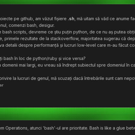
oiecte pe github, am văzut fișiere
.sh
, mă uitam să văd ce anume fa
enul, comenzi bash, desigur.
sh scripts, devreme ce știu puțin python, de ce nu aș putea obține
, primele rezultate de la stackoverflow, majoritatea sugerau că depin
a detalii despre performanță și lucruri low-level care m-au făcut co
ți bash în loc de python/ruby și vice versa?
domenii mai largi, eu vreau să îndrept subiectul spre domeniul în car
privire la lucruri de genul, mă scuzați dacă întrebările sunt cam nepot
ar
m Operations, atunci 'bash'-ul are prioritate. Bash is like a glue bet