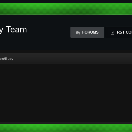
ty Team
FORUMS
RST CO
hon/Ruby