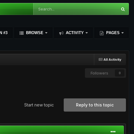
N #3
BROWSE
ACTIVITY
PAGES
All Activity
Followers
0
Start new topic
Reply to this topic