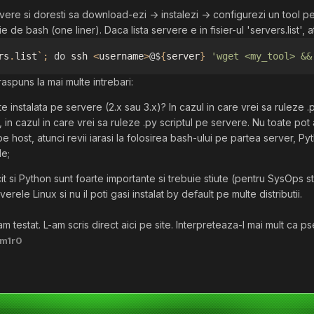
re si doresti sa download-ezi -> instalezi -> configurezi un tool pe 
ie de bash (one liner). Daca lista servere e in fisier-ul 'servers.list', 
rs
.
list
`;
do
 ssh 
<
username
>
@$
{
server
}
'wget <my_tool> &&
raspuns la mai multe intrebari:
instalata pe servere (2.x sau 3.x)? In cazul in care vrei sa ruleze .p
 cazul in care vrei sa ruleze .py scriptul pe servere. Nu toate pot
 host, atunci revii iarasi la folosirea bash-ului pe partea server, Pytho
le;
t si Python sunt foarte importante si trebuie stiute (pentru SysOps s
rele Linux si nu il poti gasi instalat by default pe multe distributii.
m testat. L-am scris direct aici pe site. Interpreteaza-l mai mult ca
m1r0