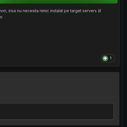
on, insa nu necesita nimic instalat pe target servers (il
r.
1