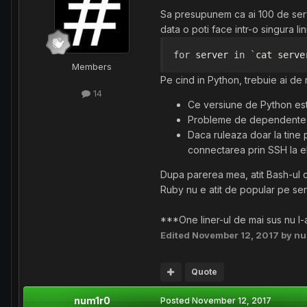
Sa presupunem ca ai 100 de serve
data o poti face intr-o singura lin
for
 server 
in
`
cat serve
Members
Pe cind in Python, trebuie ai de 
14
Ce versiune de Python este 
Probleme de dependente, in
Daca ruleaza doar la tine pe
connectarea prin SSH la e
Dupa parerea mea, atit Bash-ul ci
Ruby nu e atit de popular pe serve
***One liner-ul de mai sus nu l-a
Edited
November 12, 2017
by nu
Quote
num1r0
Posted
November 12, 2017