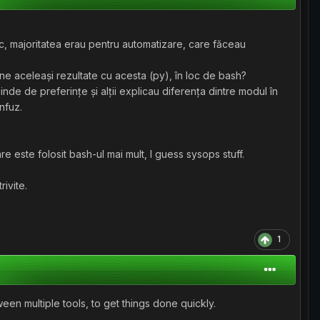
c, majoritatea erau pentru automatizare, care făceau
 aceleași rezultate cu acesta (py), în loc de bash?
de de preferințe și alții explicau diferența dintre modul în
nfuz.
e este folosit bash-ul mai mult, I guess sysops stuff.
rivite.
1
ween multiple tools, to get things done quickly.