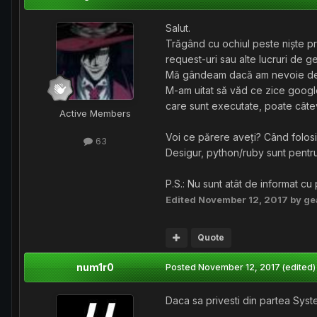
Salut.
Trăgând cu ochiul peste niște pr
request-uri sau alte lucruri de g
Mă gândeam dacă am nevoie de ba
M-am uitat să văd ce zice google
care sunt executate, poate câtev
Active Members
Voi ce părere aveți? Când folosi
63
Desigur, python/ruby sunt pentru 
P.S.: Nu sunt atât de informat cu 
Edited
November 12, 2017
by ge
Quote
num1r0
Posted
November 12, 2017
(edited)
Daca sa privesti din partea Syste