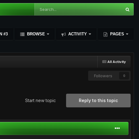
N #3
BROWSE
ACTIVITY
PAGES
All Activity
Followers
0
Start new topic
Reply to this topic