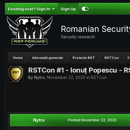
Existing user? Sign In
Sign Up
Romanian Securi
Security research
Home
Informatii generale
Proiecte RST
RSTCon
R
RSTCon #1 - Ionuț Popescu - RST
By
Nytro
,
November 22, 2020
in
RSTCon
Nytro
Posted
November 22, 2020