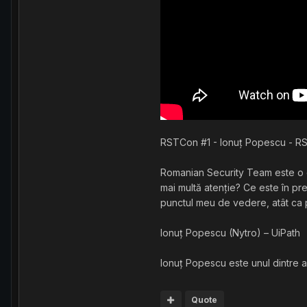
RSTCon #1 - Ionuț Popescu - RST 
Romanian Security Team este o co
mai multă atenție? Ce este în pr
punctul meu de vedere, atât ca pe
Ionuț Popescu (Nytro) – UiPath
Ionuț Popescu este unul dintre a
Quote