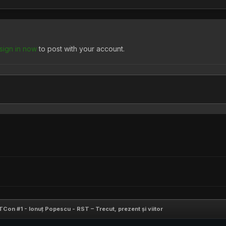
sign in now
to post with your account.
Con #1 - Ionuț Popescu - RST – Trecut, prezent și viitor