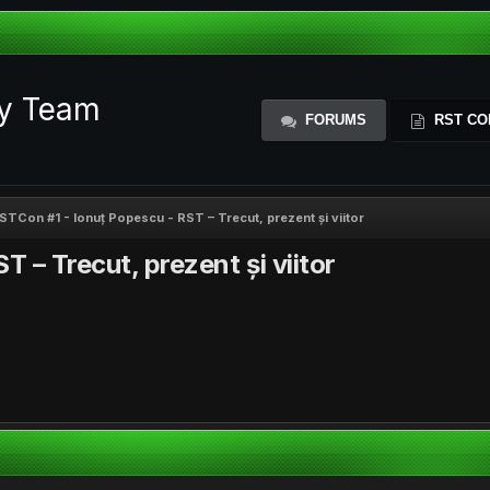
ty Team
FORUMS
RST CO
STCon #1 - Ionuț Popescu - RST – Trecut, prezent și viitor
 – Trecut, prezent și viitor