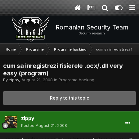
Romanian Security Team
Security research
Home
Programe
Programe hacking
cum sa inregistrezi fisie
cum sa inregistrezi fisierele .ocx/.dll very
easy (program)
By
zippy
,
August 21, 2008
in
Programe hacking
Reply to this topic
zippy
Posted
August 21, 2008