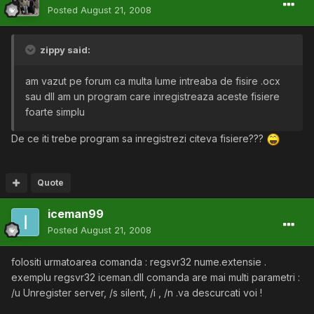
Posted
August 21, 2008
zippy said:
am vazut pe forum ca multa lume intreaba de fisire .ocx
sau dll am un program care inregistreaza aceste fisiere
foarte simplu
De ce iti trebe program sa inregistrezi citeva fisiere???
Quote
iceman99
Posted
August 21, 2008
folositi urmatoarea comanda : regsvr32 nume.extensie .
exemplu regsvr32 iceman.dll comanda are mai multi parametri :
/u Unregister server, /s silent, /i , /n .va descurcati voi !