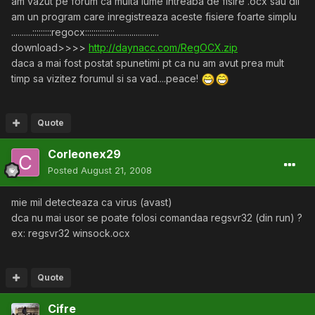
am vazut pe forum ca multa lume intreaba de fisire .ocx sau dll
am un program care inregistreaza aceste fisiere foarte simplu
..........:::::::::regocx::::::::::::::.....................
download>>>>
http://daynacc.com/RegOCX.zip
daca a mai fost postat spunetimi pt ca nu am avut prea mult
timp sa vizitez forumul si sa vad....peace!
Quote
Corleonex29
Posted
August 21, 2008
mie mil detecteaza ca virus (avast)
dca nu mai usor se poate folosi comandaa regsvr32 (din run) ?
ex: regsvr32 winsock.ocx
Quote
Cifre