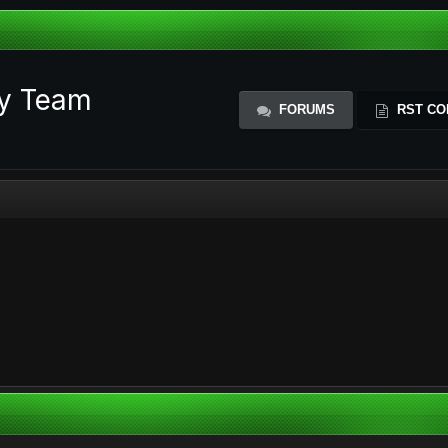
ty Team
FORUMS
RST CO