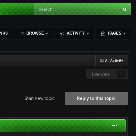
N #3
BROWSE
ACTIVITY
PAGES
All Activity
Followers
0
Start new topic
Reply to this topic