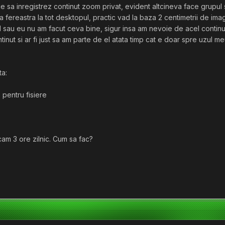
 sa inregistrez continut zoom privat, evident altcineva face grupul si
 fereastra la tot desktopul, practic vad la baza 2 centimetrii de imagi
ul sau eu nu am facut ceva bine, sigur insa am nevoie de acel contin
inut si ar fi just sa am parte de el atata timp cat e doar spre uzul meu
ta:
 pentru fisiere
am 3 ore zilnic. Cum sa fac?