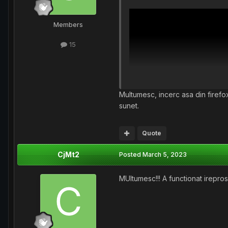
Members
15
Multumesc, incerc asa din firefo
sunet.
Quote
CjMt2
Posted
March 5, 2023
MUltumesc!!! A functionat irepros