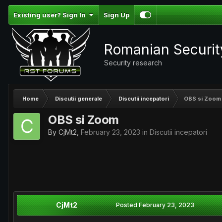
Existing user? Sign In
Sign Up
Romanian Securi
Security research
Home
Discutii generale
Discutii incepatori
OBS si Zoom
OBS si Zoom
By
CjMt2
,
February 23, 2023
in
Discutii incepatori
CjMt2
Posted
February 23, 2023