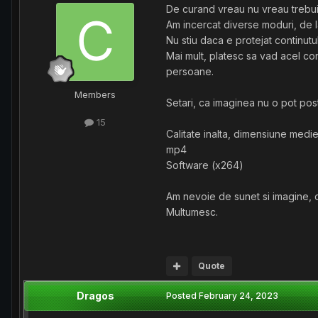
De curand vreau nu vreau trebuie
Am incercat diverse moduri, de la
Nu stiu daca e protejat continut
Mai mult, platesc sa vad acel cont
persoane.
Members
Setari, ca imaginea nu o pot pos
15
Calitate inalta, dimensiune medie
mp4
Software (x264)
Am nevoie de sunet si imagine, c
Multumesc.
Quote
Dragos
Posted
February 24, 2023