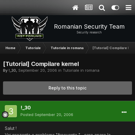
Romanian Security Team
Security research
Home
Tutoriale
Tutoriale in romana
[Tutorial] Compilare ker
[Tutorial] Compilare kernel
By
!_30
,
September 20, 2006
in
Tutoriale in romana
Reply to this topic
!_30
Posted
September 20, 2006
Salut !
Voi prezenta o problema "frecventa " , care apare la