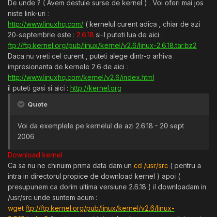
De unde ? ( Avem destule surse de kernel ) . Voi oferi mai jos
niste link-uri :
http://www.linuxhq.com/
( kernelul curent adica , chiar de azi
20-septembrie este :
2.6.18
si-l puteti lua de aici :
ftp://ftp.kernel.org/pub/linux/kernel/v2.6/linux-2.6.18.tar.bz2
Daca nu vreti cel curent , puteti alege dintr-o arhiva
impresionanta de kernele 2.6 de aici :
http://www.linuxhq.com/kernel/v2.6/index.html
il puteti gasi si aici :
http://kernel.org
Quote
Voi da exemplele pe kernelul de azi 2.6.18 - 20 sept
2006
Download kernel
Ca sa nu ne chinuim prima data dam un
cd /usr/src
( pentru a
intra in directorul propice de download kernel ) apoi (
presupunem ca dorim ultima versiune 2.6.18 ) il downloadam in
/usr/src unde suntem acum :
wget
ftp://ftp.kernel.org/pub/linux/kernel/v2.6/linux-