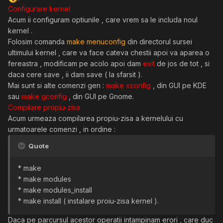
Configurare kernel
Acum ii configuram optiunile , care vrem sa le includa noul
kernel .
Folosim comanda
make menuconfig
din directorul sursei
ultimului kernel , care va face cateva chestii apoi va aparea o
fereastra , modificam pe acolo apoi dam
exit
de jos de tot , si
daca cere save , ii dam save ( la sfarsit ).
Mai sunt si alte comenzi gen :
make xconfig
, din GUI pe KDE
sau
make gconfig
, din GUI pe Gnome.
Compilare propiu-zisa
Acum urmeaza compilarea propiu-zisa a kernelului cu
urmatoarele comenzi , in ordine :
Quote
* make
* make modules
* make modules_install
* make install ( instalare proiu-zisa kernel ).
Daca pe parcursul acestor operatii intampinam erori , care duc