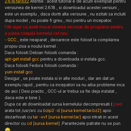
2.6.18.tar.bz2
Atentie : acest tutorial e de acum exemplat pentru
versiunea de kernel 2.6.18 , si downloadul acestei versiuni ,
este un exemplu , daca doriti alta versiune , nu ezitati sa incluiti
dupa model , nu poate fi greu , nici pentru un incepator.
Fitit sigur ca aveti macar minimul necesar de programe pentru
a putea compila kernelul cel nou
-
GCC
, este neaparat , deoarece este folosit la compilarea
propiu-zisa a noului kernel .
Daca folositi Debian folositi comanda :
apt-get install gcc
pentru a downloada si instala gcc.
Daca folositi Fedora folositi comanda :
yum install gcc
Desigur , se poate instala si in alte moduri , dar am dat un
exemplu rapid , pentru ca incepatori sa nu aiba probleme inca
de aici ( Desi practic , GCC-ul ar trebui sa fie deja instalat ,
daca este e bine ).
Dupa ce ati downloadat sursa kernelului decompresati (
pwd
arata tot /usr/src cu
bzip2 -d [sursa kernel.tar.bz2]
apoi
dezarhivati cu
tar -xvf [sursa kernel.tar]
apoi intrati in acest
director cu
cd [sursa kernel]
.Parantezele patrate nu se pun
.