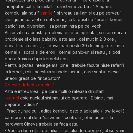
incepatori cat si la ceilalti , cand vine vorba : " A aparut
kernelul ala nou "
vanilla
" si vreau sa-l am si eu pe server.(
Desigur in paralel cu cel vechi , ca la posibile "erori - kernel
panic" sau diversitati .. sa putem intra pe cel vechi.
Am auzit ca aceasta problema este complicata , si useri noi au
probleme si o lasa balta.Nu este asa , cel mult in 2-3 ore ,
daca-ti bati capul , ( + download peste 30 de mega de sursa
kernel ) , scapi si de erori , kernel panic-uri si restu , si poti
boota frumos dupa kernelul nou.
Pentru a putea intelege mai bine , trebuie facute niste referiri
la kernel , rolul acestuia si unele lucruri , care sunt intelese
uneori gresit de "incepatori".
Ce este defapt kernelul ?
Asta e intrebarea , pe care multi o rateaza din start.
-
kernel
este nucleul sistemului de operare . E bine , mai
departe , adica ?
-Practic , nucleul , adica kernelul este o aplicatie ( low-level )
care are rolul de a "sa zicem" controla , oferi access la
hardware.Cineva trebuia sa faca asta.
-Practic daca citim definitia sistemului de operare , observam