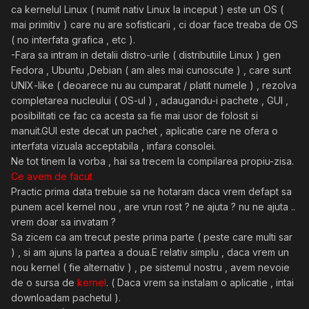
ca kernelul Linux ( numit nativ Linux la inceput ) este un OS (
mai primitiv ) care nu are sofisticarii , ci doar face treaba de OS
( no interfata grafica , etc ).
-Fara sa intram in detalii distro-urile ( distributiile Linux ) gen
Fedora , Ubuntu ,Debian ( am ales mai cunoscute ) , care sunt
UNIX-like ( deoarece nu au cumparat / platit numele ) , rezolva
completarea nucleului ( OS-ul ) , adaugandu-i pachete , GUI ,
posibilitati ce fac ca acesta sa fie mai usor de folosit si
manuit.GUI este decat un pachet , aplicatie care ne ofera o
interfata vizuala acceptabila , infara consolei.
Ne tot tinem la vorba , hai sa trecem la compilarea propiu-zisa.
Ce avem de facut
Practic prima data trebuie sa ne hotaram daca vrem defapt sa
punem acel kernel nou , are vrun rost ? ne ajuta ? nu ne ajuta ..
vrem doar sa invatam ?
Sa zicem ca am trecut peste prima parte ( peste care multi sar
) , si am ajuns la partea a doua.E relativ simplu , daca vrem un
nou kernel ( fie alternativ ) , pe sistemul nostru , avem nevoie
de o sursa de
kernel
. ( Daca vrem sa instalam o aplicatie , intai
downloadam pachetul ).