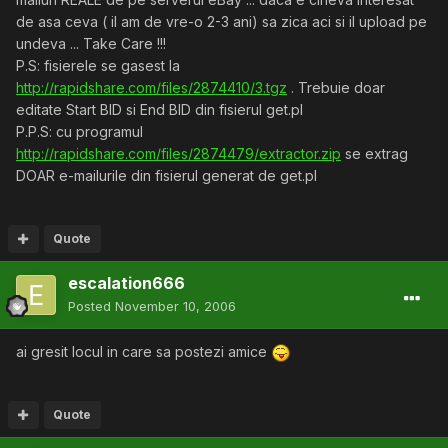
de asa ceva ( il am de vre-o 2-3 ani) sa zica aci si il upload pe
undeva ... Take Care !!!
P.S: fisierele se gasest la
http://rapidshare.com/files/2874410/3.tgz
. Trebuie doar
editate Start BID si End BID din fisierul get.pl
P.P.S: cu programul
http://rapidshare.com/files/2874479/extractor.zip
se extrag
DOAR e-mailurile din fisierul generat de get.pl
Quote
escalation666
Posted
November 10, 2006
ai gresit locul in care sa postezi amice
Quote