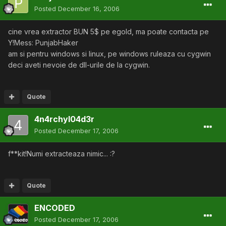
Posted
December 16, 2006
cine vrea extractor BUN 5$ pe egold, ma poate contacta pe
Y!Mess: PunjabHaker
am si pentru windows si linux, pe windows ruleaza cu cygwin
deci aveti nevoie de dll-urile de la cygwin.
Quote
4n4rchyl04d3r
Posted
December 17, 2006
f**kit!Numi extracteaza nimic... :?
Quote
ENCODED
Posted
December 17, 2006