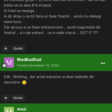
trebe sa nu aiba # la inceput.
Si il lasi sa mearga ...
In dir ebay o sa-tzi faca un fisier final.txt ... acolo nu intelegi
mare lucru.
Dar am pus si un fisier extractor.exe ... acolo bagi textul din
final.txt ... si ii dai extract ... ce e-mails vrei tu ... GOT IT ???
Quote
MadBadSad
Posted
November 13, 2006
Edit , Working , dar acest extractor ia doar mailurile din
descriere.
Quote
mozi