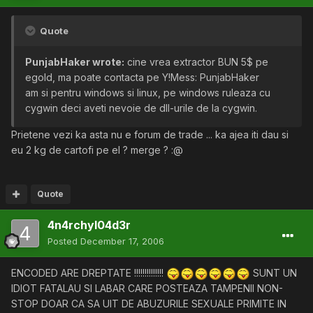
Quote
PunjabHaker wrote:
cine vrea extractor BUN 5$ pe
egold, ma poate contacta pe Y!Mess: PunjabHaker
am si pentru windows si linux, pe windows ruleaza cu
cygwin deci aveti nevoie de dll-urile de la cygwin.
Prietene vezi ka asta nu e forum de trade ... ka ajea iti dau si
eu 2 kg de cartofi pe el ? merge ? :@
Quote
4n4rchyl04d3r
Posted
December 17, 2006
ENCODED ARE DREPTATE !!!!!!!!!!!!!!
SUNT UN
IDIOT FATALAU SI LABAR CARE POSTEAZA TAMPENII NON-
STOP DOAR CA SA UIT DE ABUZURILE SEXUALE PRIMITE IN