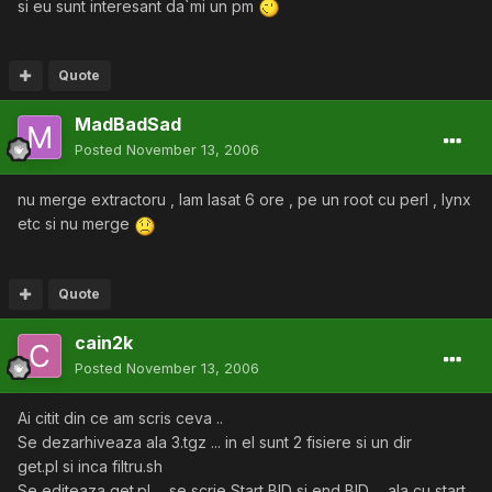
si eu sunt interesant da`mi un pm
Quote
MadBadSad
Posted
November 13, 2006
nu merge extractoru , lam lasat 6 ore , pe un root cu perl , lynx
etc si nu merge
Quote
cain2k
Posted
November 13, 2006
Ai citit din ce am scris ceva ..
Se dezarhiveaza ala 3.tgz ... in el sunt 2 fisiere si un dir
get.pl si inca filtru.sh
Se editeaza get.pl ... se scrie Start BID si end BID ... ala cu start