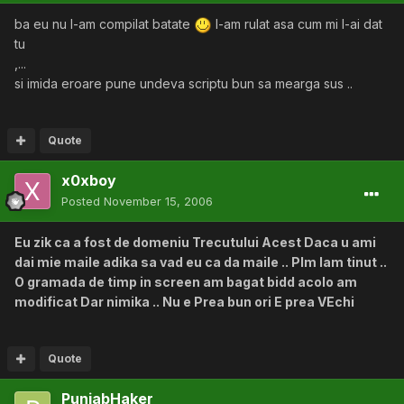
ba eu nu l-am compilat batate
l-am rulat asa cum mi l-ai dat
tu
,...
si imida eroare pune undeva scriptu bun sa mearga sus ..
Quote
x0xboy
Posted
November 15, 2006
Eu zik ca a fost de domeniu Trecutului Acest Daca u ami
dai mie maile adika sa vad eu ca da maile .. Plm lam tinut ..
O gramada de timp in screen am bagat bidd acolo am
modificat Dar nimika .. Nu e Prea bun ori E prea VEchi
Quote
PunjabHaker