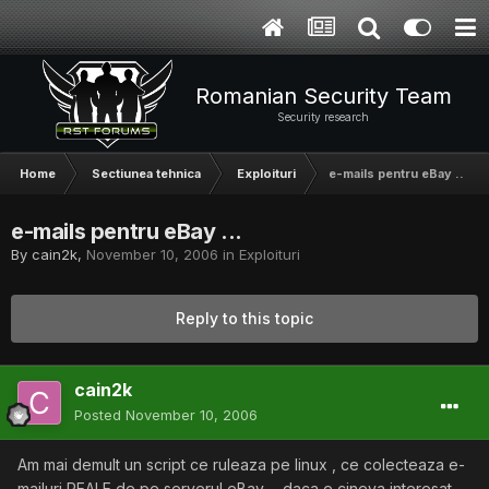
Romanian Security Team
Security research
Home
Sectiunea tehnica
Exploituri
e-mails pentru eBay ...
e-mails pentru eBay ...
By
cain2k
,
November 10, 2006
in
Exploituri
Reply to this topic
cain2k
Posted
November 10, 2006
Am mai demult un script ce ruleaza pe linux , ce colecteaza e-
mailuri REALE de pe serverul eBay ... daca e cineva interesat