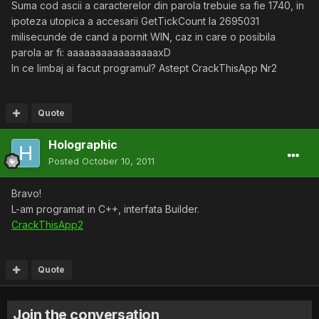
Suma cod ascii a caracterelor din parola trebuie sa fie 1740, in
ipoteza utopica a accesarii GetTickCount la 2695031
milisecunde de cand a pornit WIN, caz in care o posibila
parola ar fi: aaaaaaaaaaaaaaaaxD
In ce limbaj ai facut programul? Astept CrackThisApp Nr2
Quote
Holographic
Posted
October 10, 2011
Bravo!
L-am programat in C++, interfata Builder.
CrackThisApp2
Quote
Join the conversation