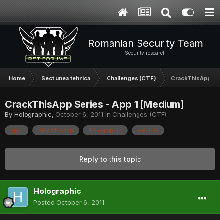
Romanian Security Team
Security research
Home
Sectiunea tehnica
Challenges (CTF)
CrackThisApp Ser
CrackThisApp Series - App 1 [Medium]
By
Holographic
,
October 6, 2011
in
Challenges (CTF)
app1
crackthisapp
holographic
medium
Reply to this topic
Holographic
Posted
October 6, 2011