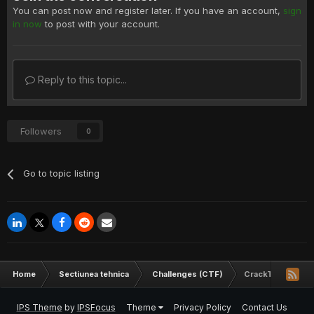
You can post now and register later. If you have an account,
sign
in now
to post with your account.
Reply to this topic...
Followers
0
Go to topic listing
Home
Sectiunea tehnica
Challenges (CTF)
CrackThisApp Ser
IPS Theme
by
IPSFocus
Theme
Privacy Policy
Contact Us