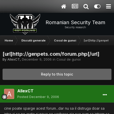
Romanian Security Team
Security research
Home
Discutii generale
Cosul de gunoi
[url]http://genpets.
[url]http://genpets.com/forum.php[/url]
By
AllexCT
,
December 9, 2006
in
Cosul de gunoi
Reply to this topic
AllexCT
Posted
December 9, 2006
cine poate sparge acest forum...dar nu sa il distruga doar sa
intre si sa ne arate si noua ce vorbesc aia sua cum sa intram sa