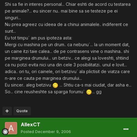
Shi sa fie in interes personal... Chiar eshti de acord cu testarea
pe animale?... eu sincer nu.. mai bine sa se testeze pe ei
singuri...
Nu prea agreez cu ideea de a chinui animalele.. indiferent ce
sunt...
Eu tot timpu` am pus ipoteza asta:
Mergi cu mashina pe un drum.. ca nebunu`... la un moment dat,
un caine itzi taie calea... de pe contrasens vine o mashina.. shi
pe marginea drumului... un betziv... ce alegi sa loveshti, shtiind
ca nu potzi evita nici una din cele 3 posibilitatzi.. unul e lovit...
adica.. ori tu, ori cainele, ori betzivu` ala plictisit de viatza care
n-are ce cauta pe marginea drumului...
Eu sincer.. aleg betzivu
... Shtiu ca-s mai ciudat, dar asha e...
So... cine reusheshte sa sparga forumu`
... gg
Quote
AllexCT
Posted
December 9, 2006