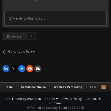
Reply to this topic...
Followers
0
Go to topic listing
Home
Sectiunea tehnica
Wireless Pentesting
Access Point
IPS Theme
by
IPSFocus
Theme
Privacy Policy
Contact Us
Cookies
© Romanian Security Team 2006-2025