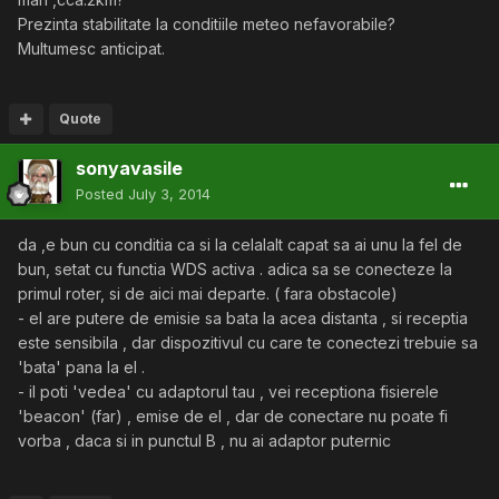
Prezinta stabilitate la conditiile meteo nefavorabile?
Multumesc anticipat.
Quote
sonyavasile
Posted
July 3, 2014
da ,e bun cu conditia ca si la celalalt capat sa ai unu la fel de
bun, setat cu functia WDS activa . adica sa se conecteze la
primul roter, si de aici mai departe. ( fara obstacole)
- el are putere de emisie sa bata la acea distanta , si receptia
este sensibila , dar dispozitivul cu care te conectezi trebuie sa
'bata' pana la el .
- il poti 'vedea' cu adaptorul tau , vei receptiona fisierele
'beacon' (far) , emise de el , dar de conectare nu poate fi
vorba , daca si in punctul B , nu ai adaptor puternic