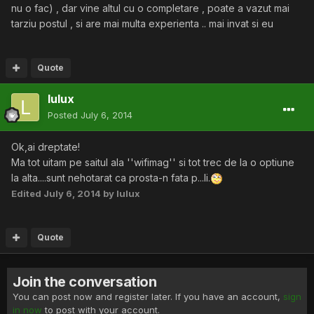
nu o fac) , dar vine altul cu o completare , poate a vazut mai
tarziu postul , si are mai multa experienta .. mai invat si eu
Quote
lulux
Posted
July 6, 2014
Ok,ai dreptate!
Ma tot uitam pe saitul ala ''wifimag'' si tot trec de la o optiune
la alta....sunt nehotarat ca prosta-n fata p...li.
Edited
July 6, 2014
by lulux
Quote
Join the conversation
You can post now and register later. If you have an account,
sign
in now
to post with your account.