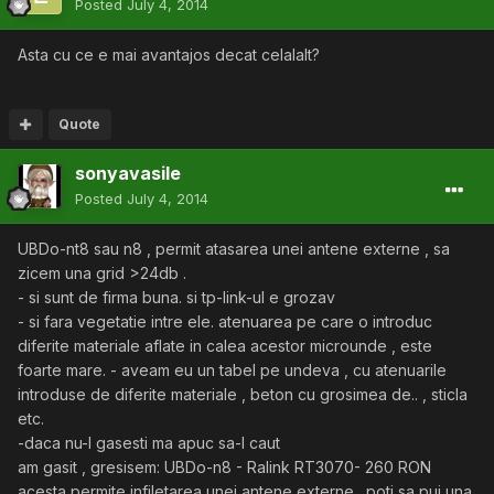
Posted
July 4, 2014
Asta cu ce e mai avantajos decat celalalt?
Quote
sonyavasile
Posted
July 4, 2014
UBDo-nt8 sau n8 , permit atasarea unei antene externe , sa
zicem una grid >24db .
- si sunt de firma buna. si tp-link-ul e grozav
- si fara vegetatie intre ele. atenuarea pe care o introduc
diferite materiale aflate in calea acestor microunde , este
foarte mare. - aveam eu un tabel pe undeva , cu atenuarile
introduse de diferite materiale , beton cu grosimea de.. , sticla
etc.
-daca nu-l gasesti ma apuc sa-l caut
am gasit , gresisem: UBDo-n8 - Ralink RT3070- 260 RON
acesta permite infiletarea unei antene externe . poti sa pui una