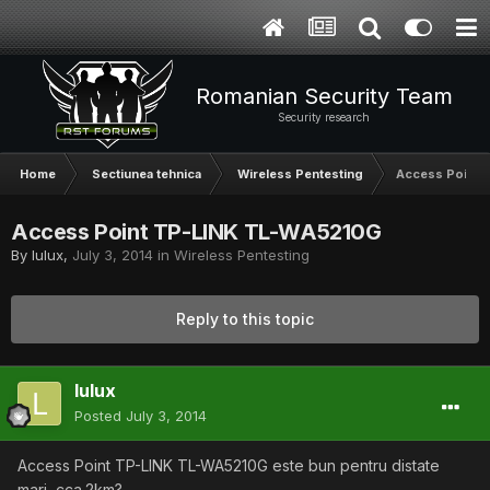
Romanian Security Team
Security research
Home
Sectiunea tehnica
Wireless Pentesting
Access Point
Access Point TP-LINK TL-WA5210G
By
lulux
,
July 3, 2014
in
Wireless Pentesting
Reply to this topic
lulux
Posted
July 3, 2014
Access Point TP-LINK TL-WA5210G este bun pentru distate
mari ,cca.2km?