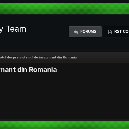
ty Team
FORUMS
RST CO
otul despre sistemul de invatamant din Romania
amant din Romania