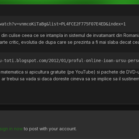
watch?v=vnmcoKiTaBg&list=PL4FCE2F775F07E4ED&index=1
din culise ceea ce se intampla in sistemul de invatamant din Romania
arte critic, evolutia de dupa care se prezinta a fi mai slaba decat cea
u-toti.blogspot.com/2012/01/proful-online-ioan-ursu-pers
de matematica si apicultura gratuite (pe YouTube) si pachete de DVD-u
i ar trebui sa vada si daca doreste cineva sa se implice sa il sustine
sign in now
to post with your account.