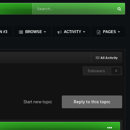
N #3
BROWSE
ACTIVITY
PAGES
All Activity
Followers
0
Start new topic
Reply to this topic