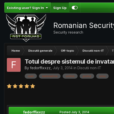
Existing user? Sign In
Sign Up
Romanian Securi
Security research
Home
Discutii generale
Off-topic
Discutii non-IT
T
Totul despre sistemul de invat
By
fedorffixxzz
,
July 3, 2014
in
Discutii non-IT
ioan
matematica
online
proful
ursu
fedorffixxzz
Posted
July 3, 2014