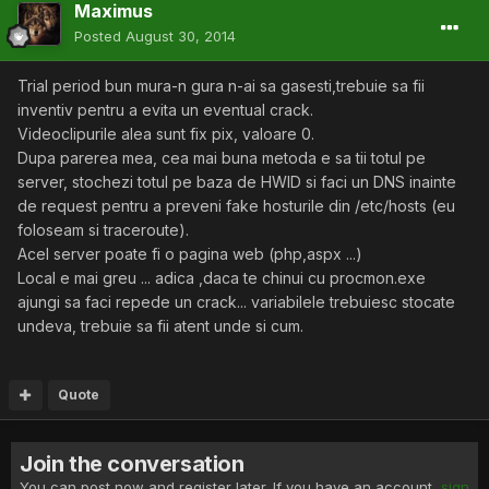
Maximus
Posted
August 30, 2014
Trial period bun mura-n gura n-ai sa gasesti,trebuie sa fii
inventiv pentru a evita un eventual crack.
Videoclipurile alea sunt fix pix, valoare 0.
Dupa parerea mea, cea mai buna metoda e sa tii totul pe
server, stochezi totul pe baza de HWID si faci un DNS inainte
de request pentru a preveni fake hosturile din /etc/hosts (eu
foloseam si traceroute).
Acel server poate fi o pagina web (php,aspx ...)
Local e mai greu ... adica ,daca te chinui cu procmon.exe
ajungi sa faci repede un crack... variabilele trebuiesc stocate
undeva, trebuie sa fii atent unde si cum.
Quote
Join the conversation
You can post now and register later. If you have an account,
sign