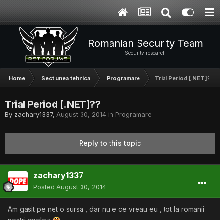
Romanian Security Team
Security research
Home
Sectiunea tehnica
Programare
Trial Period [.NET]??
Trial Period [.NET]??
By
zachary1337
,
August 30, 2014
in
Programare
Reply to this topic
zachary1337
Posted
August 30, 2014
Am gasit pe net o sursa , dar nu e ce vreau eu , tot la romanii
nostri apelez