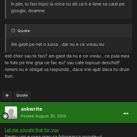
In plm, tu faci topic la orice nu stii ca ti-e lene sa cauti pe
google, doamne.
Quote
Am gasit pe net o sursa , dar nu e ce vreau eu
esti chior sau te faci? am gasit da nu e ce vreau , ce pula mea
te fute pe tine grija ce fac eu? sau cate topicuri deschid?
nimeni nu e obligat sa raspunda , daca vrei ajuti daca nu drum
bun.
Quote
askwrite
Posted
August 30, 2014
Let me google that for you
Pentru unii e prea greu sa foloseasca google-ul.