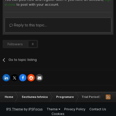
in now
to post with your account.
Reply to this topic...
Followers
0
Go to topic listing
Home
Sectiunea tehnica
Programare
Trial Period [.NET]??
IPS Theme
by
IPSFocus
Theme
Privacy Policy
Contact Us
Cookies