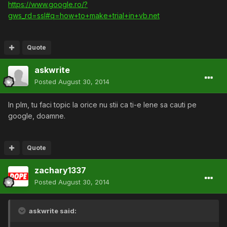
https://www.google.ro/?
gws_rd=ssl#q=how+to+make+trial+in+vb.net
Quote
askwrite
Posted
August 30, 2014
In plm, tu faci topic la orice nu stii ca ti-e lene sa cauti pe
google, doamne.
Quote
zachary1337
Posted
August 30, 2014
askwrite said: