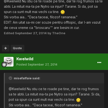
@Kwelwild Nu stiu ce te roade pe tine, dar te rog frumos sa te
abtii. La mituit ma-ta pe Nytro sa injuri? Tarane. Si da, pot sa
spun ca sunt mult mai vechi ca tine.
Stii vorba aia... "Daca taceai, filozof ramaneai."
EDIT: Am uitat sa-mi cer scuze pentru offtopic, dar l-am vazut
de ceva vreme ca "broscaru'" are besini in cur.
Edited
September 27, 2014
by TheOne
Quote
Kwelwild
Posted
September 27, 2014
misefalfaie said:
@Kwelwild Nu stiu ce te roade pe tine, dar te rog frumos
sa te abtii. La mituit ma-ta pe Nytro sa injuri? Tarane. Si da,
pot sa spun ca sunt mult mai vechi ca tine.
Stii vorba aia... "Daca taceai, filozof ramaneai."