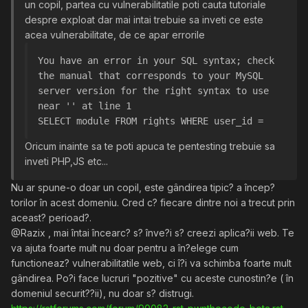
un copil, partea cu vulnerabilitatile poti cauta tutoriale
despre exploat dar mai intai trebuie sa inveti ce este
acea vulnerabilitate, de ce apar errorile
You have an error in your SQL syntax; check 
the manual that corresponds to your MySQL 
server version for the right syntax to use 
near '' at line 1
SELECT module FROM rights WHERE user_id =
Oricum inainte sa te poti apuca te pentesting trebuie sa
inveti PHP,JS etc...
Nu ar spune-o doar un copil, este gândirea tipic? a încep?
torilor în acest domeniu. Cred c? fiecare dintre noi a trecut prin
aceast? perioad?.
@Razix , mai întai încearc? s? înve?i s? creezi aplica?ii web. Te
va ajuta foarte mult nu doar pentru a în?elege cum
functioneaz? vulnerabilitatile web, ci î?i va schimba foarte mult
gândirea. Po?i face lucruri "pozitive" cu aceste cunostin?e ( în
domeniul securit??ii), nu doar s? distrugi.