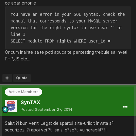
ce apar errorile
You have an error in your SQL syntax; check the 
manual that corresponds to your MySQL server 
version for the right syntax to use near '' at 
line 1
SELECT module FROM rights WHERE user_id =
Oricum inainte sa te poti apuca te pentesting trebuie sa inveti
PHP,JS etc...
Quote
Active Members
SynTAX
Posted
September 27, 2014
Salut ?i bun venit. Legat de spartul siite-urilor: învata s?
securizezi ?i apoi vei ?tii sa si g?se?ti vulnerabilit??i.