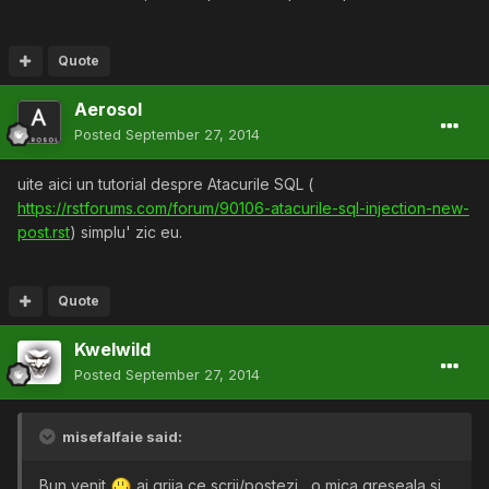
Quote
Aerosol
Posted
September 27, 2014
uite aici un tutorial despre Atacurile SQL (
https://rstforums.com/forum/90106-atacurile-sql-injection-new-
post.rst
) simplu' zic eu.
Quote
Kwelwild
Posted
September 27, 2014
misefalfaie said:
Bun venit
ai grija ce scrii/postezi , o mica greseala si