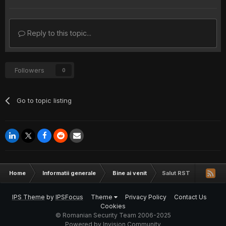
Reply to this topic...
Followers
0
Go to topic listing
Home
Informatii generale
Bine ai venit
Salut RST
IPS Theme
by
IPSFocus
Theme
Privacy Policy
Contact Us
Cookies
© Romanian Security Team 2006-2025
Powered by Invision Community