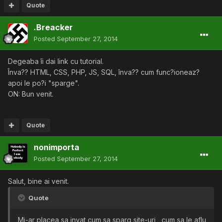
Quote
.Breacker
Posted
September 27, 2014
Degeaba îi dai link cu tutorial.
Înva?? HTML, CSS, PHP, JS, SQL, înva?? cum func?ioneaz?
apoi le po?i "sparge".
ON: Bun venit.
Quote
nonimporta
Posted
September 27, 2014
Salut, bine ai venit.
Quote
Mi-ar placea sa invat cum sa sparg site-uri , cum sa le aflu