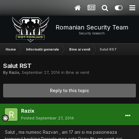
Romanian Security Team
Security research
Home
Informatii generale
Bine ai venit
Salut RST
Salut RST
By
Razix
,
September 27, 2014
in
Bine ai venit
Reply to this topic
Razix
Posted
September 27, 2014
Salut , ma numesc Razvan , am 17 ani si ma pasioneaza
termenul hacking.Porecla mea este Razix.Nu am venit aici