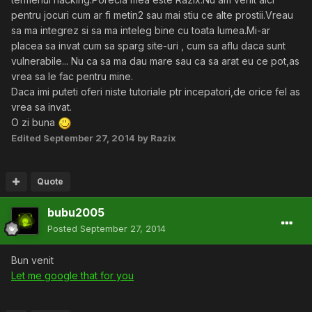
pentru jocuri cum ar fi metin2 sau mai stiu ce alte prostii.Vreau
sa ma integrez si sa ma inteleg bine cu toata lumea.Mi-ar
placea sa invat cum sa sparg site-uri , cum sa aflu daca sunt
vulnerabile... Nu ca sa ma dau mare sau ca sa arat eu ce pot,as
vrea sa le fac pentru mine.
Daca imi puteti oferi niste tutoriale ptr incepatori,de orice fel as
vrea sa invat.
O zi buna
Edited
September 27, 2014
by Razix
Quote
bubu2005
Posted
September 27, 2014
Bun venit
Let me google that for you