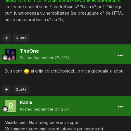
https://rstforums.com/forum/90082-rst-pwnthecode-beta.rst
.
La fiecare capitol scrie ?i ce trebuie s? ?tii ca s? po?i întelege
cum functioneaza vulnerabilitatea (se presupune c? de HTML
nu se pune problema s? nu ?tii).
Quote
TheOne
Posted
September 27, 2014
Bun venit
ai grija ce scrii/postezi , o mica greseala si zbori.
Quote
Razix
Posted
September 27, 2014
Misefalfaie : Nu inteleg ce vrei sa spui....
Multumesc tuturor,mai astept tutoriale ptr incepatori.