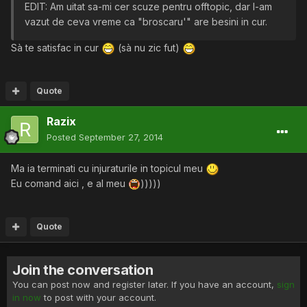
EDIT: Am uitat sa-mi cer scuze pentru offtopic, dar l-am
vazut de ceva vreme ca "broscaru'" are besini in cur.
Sà te satisfac in cur
(sà nu zic fut)
Quote
Razix
Posted
September 27, 2014
Ma ia terminati cu injuraturile in topicul meu
Eu comand aici , e al meu
)))))
Quote
Join the conversation
You can post now and register later. If you have an account,
sign
in now
to post with your account.