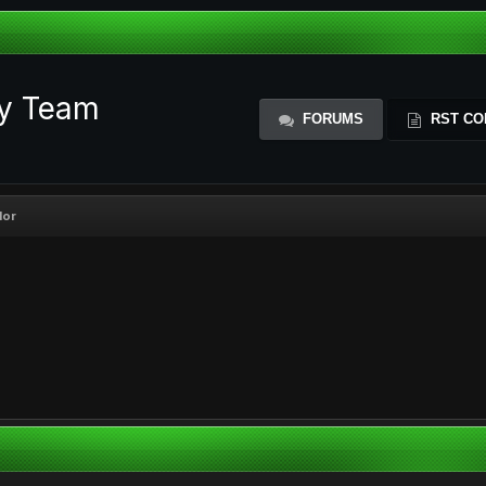
ty Team
FORUMS
RST CO
dor