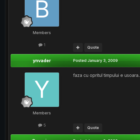
Members
1
Quote
ynvader
Posted
January 3, 2009
faza cu opritul timpului e usoar
Members
5
Quote