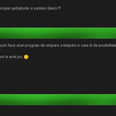
ropie sarbatorile si suntem danici !!!
m face acel program de stopare a timpului si care iti da posibilitat
?
ezi la acel joc