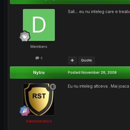
Sall.... eu nu inteleg care e trea
Members
4
Quote
Nytro
Posted
November 26, 2008
Eu nu inteleg altceva . Mai joac
Administrators