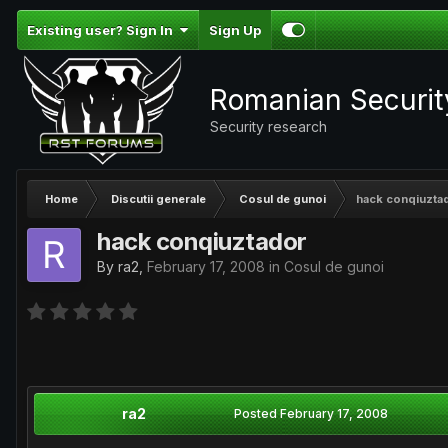
Existing user? Sign In
Sign Up
Romanian Securi
Security research
Home
Discutii generale
Cosul de gunoi
hack conqiuzta
hack conqiuztador
By
ra2
,
February 17, 2008
in
Cosul de gunoi
ra2
Posted
February 17, 2008