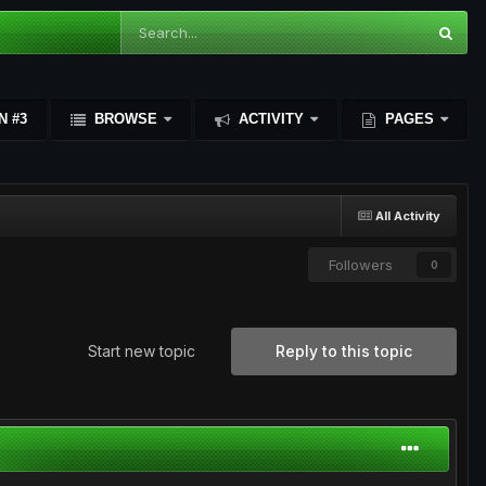
N #3
BROWSE
ACTIVITY
PAGES
All Activity
Followers
0
Start new topic
Reply to this topic