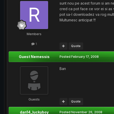
sunt nou pe acest forum si am ne
cred ca pot face ce vor ei si as v
pot sa-l downloadez va rog mult.
Multumesc anticipat !!!
Members
1
Quote
Guest Nemessis
Posted
February 17, 2008
Ban
Guests
Quote
dan14_luckyboy
Posted
November 26, 2008