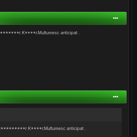
C*********r K****r.Multumesc anticipat .
ie C*********r K****r.Multumesc anticipat .