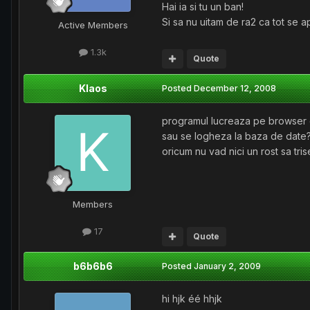
Hai ia si tu un ban!
Si sa nu uitam de ra2 ca tot se ap
Active Members
1.3k
Quote
Klaos
Posted
December 12, 2008
programul lucreaza pe browser cu
sau se logheza la baza de date
oricum nu vad nici un rost sa tris
Members
17
Quote
b6b6b6
Posted
January 2, 2009
hi hjk éé hhjk