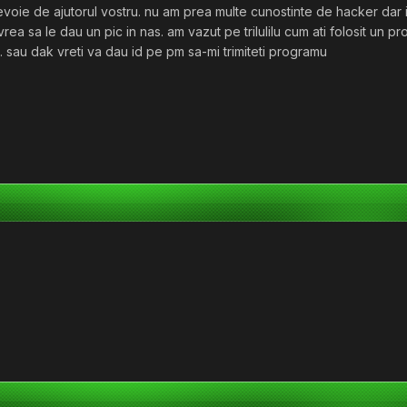
voie de ajutorul vostru. nu am prea multe cunostinte de hacker dar in
rea sa le dau un pic in nas. am vazut pe trilulilu cum ati folosit un pr
 sau dak vreti va dau id pe pm sa-mi trimiteti programu