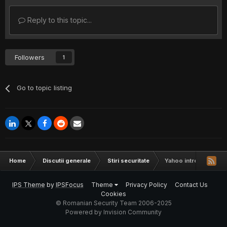
Reply to this topic...
Followers
1
Go to topic listing
Home
Discutii generale
Stiri securitate
Yahoo introduce un no
IPS Theme
by
IPSFocus
Theme
Privacy Policy
Contact Us
Cookies
© Romanian Security Team 2006-2025
Powered by Invision Community