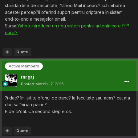
standardele de securitate, Yahoo Mail încearc? schimbarea
acestei percep?ii oferind suport pentru criptarea în sistem
end-to-end a mesajelor email.
Sursa:
Yahoo introduce un nou sistem pentru autentificare f?r?
parol?
Quote
Active Members
mrgrj
Posted
March 17, 2015
?i dac? îmi uit telefonul pe banc? la facultate sau acas? cat ma
duc sa îmi iau pâine?
E de c?cat. Ca second step e ok.
Quote