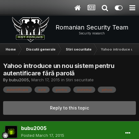
Romanian Security Team
Security research
Home
Discutii generale
Stiri securitate
Yahoo introduce un no
Yahoo introduce un nou sistem pentru
autentificare fără parolă
By
bubu2005
,
March 17, 2015
in
Stiri securitate
autentificare
este
pentru
sistemul
yahoo
Reply to this topic
bubu2005
Posted
March 17, 2015