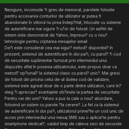
Nesigure, incomode ?i greu de memorat, parolele folosite
pentru accesarea conturilor de utilizator ar putea fi
abandonate în viitorul nu prea îndep?rtat, înlocuite cu sisteme
de autentificare mai sigure ?i u?or de folosit. Un astfel de
sistem este demonstrat de Yahoo, împreun? cu o nou?
tehnologie pentru criptarea mesajelor email
De?i este considerat cea mai sigur? metod? disponibil? în
prezent, sistemul de autentificare în doi pa?i, cu parol? ?i cod
de securitate suplimentar furnizat prin intermediul unui
dispozitiv aflat în posesia utilizatorului, este propus doar ca
metod? op?ional? la sistemul clasic cu parol? unic?. Mai greoi
de folosit din pricina celui de-al doilea cod de validare,
sistemul este agreat doar de o parte dintre utilizatori, care în?
eleg ?i apreciaz? avantajele ob?inute la partea de securitate.
Pentru cei din urm? Yahoo a pus la cale o nou? abordare,
folosind un sistem cu parole ?la cerere?. La fel ca la sistemul
de autentificare în doi pa?i, utilizatorul prime?te un cod unic de
acces prin intermediul unui mesaj SMS sau o aplica?ie pentru
smartphone dedicat?, valabil timp de câteva zeci de secunde