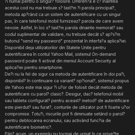
?i numai pentru o singur? folosire. Diferen?a e c? înaintea
acestui cod nu mai trebuie s? tast?m ?i parola principal?,
metoda ap?rând ca un sistem de autentificare cu un singur
pas, în care telefonul mobil furnizeaz? parola de care avem
nevoie. Astfel, în loc s? tast?m parola dinainte memorat? sau
codul suplimentar de validare, nu trebuie decât s? ap?s?m
butonul "send my password" prezentat în interfa?a aplica?iei.
Disponibil deja utilizatorilor din Statele Unite pentru
autentificarea în contul Yahoo Mail, sistemul On-demand
password poate fi activat din meniul Account Security al
aplica?iei pentru smartphone.
De?i nu la fel de sigur ca metoda de autentificare în doi pa?i,
disponibil? în continuare ca variant? op?ional?, sistemul propus
de Yahoo este mai sigur ?i u?or de folosit decât metoda de
autentificare cu parol? clasic?. Desigur, dac? telefonul mobil
sau tableta configurat? pentru aceast? metod? de autentificare
este pierdut? sau furat?, conturile de utilizator pot fi foarte u?or
compromise. Totu?i, riscurile pot fi diminuate setând o parol?
pentru deblocarea ecranului, sau activând func?ia de
autentificare biometric?.
Pân? acum, un exemplu nu tocmai de urmat în ce prive?te