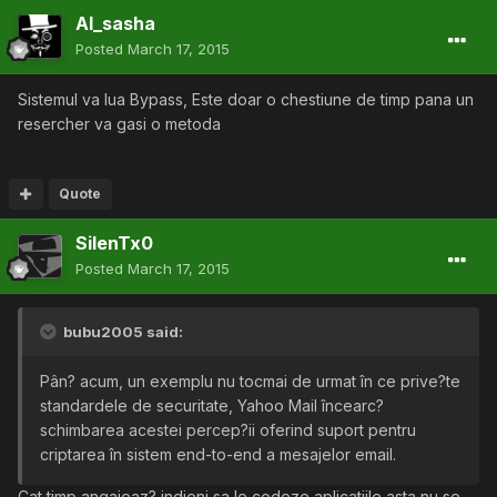
Al_sasha
Posted
March 17, 2015
Sistemul va lua Bypass, Este doar o chestiune de timp pana un
resercher va gasi o metoda
Quote
SilenTx0
Posted
March 17, 2015
bubu2005 said:
Pân? acum, un exemplu nu tocmai de urmat în ce prive?te
standardele de securitate, Yahoo Mail încearc?
schimbarea acestei percep?ii oferind suport pentru
criptarea în sistem end-to-end a mesajelor email.
Cat timp angajeaz? indieni sa le codeze aplicatiile asta nu se