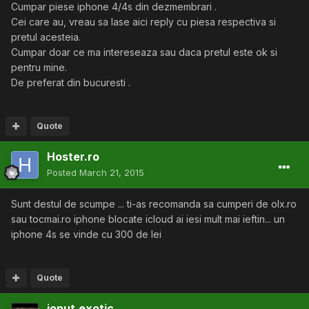
Cumpar piese iphone 4/4s din dezmembrari .
Cei care au, vreau sa lase aici reply cu piesa respectiva si
pretul acesteia.
Cumpar doar ce ma intereseaza sau daca pretul este ok si
pentru mine.
De preferat din bucuresti .
Quote
Hoster.ro
Posted
March 21, 2015
Sunt destul de scumpe ... ti-as recomanda sa cumperi de olx.ro
sau tocmai.ro iphone blocate icloud ai iesi mult mai ieftin... un
iphone 4s se vinde cu 300 de lei
Quote
ionut.exotic