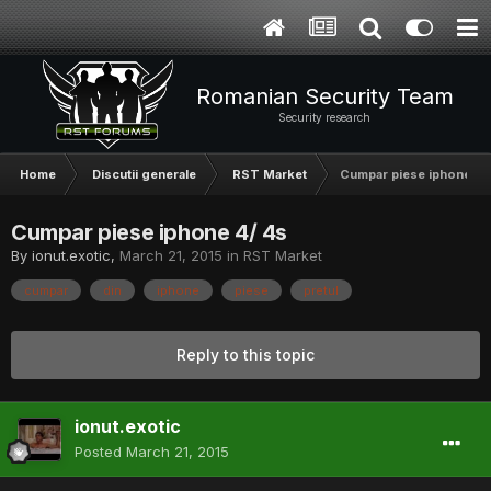
Romanian Security Team
Security research
Home
Discutii generale
RST Market
Cumpar piese iphone 4/
Cumpar piese iphone 4/ 4s
By
ionut.exotic
,
March 21, 2015
in
RST Market
cumpar
din
iphone
piese
pretul
Reply to this topic
ionut.exotic
Posted
March 21, 2015