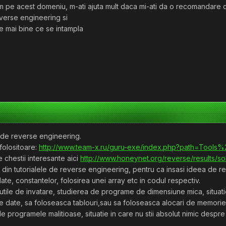
um pe acest domeniu, m-ati ajuta mult daca mi-ati da o recomandare 
everse engineering si
ge mai bine ce se intampla
e de reverse engineering.
 folositoare:
http://www.team-x.ru/guru-exe/index.php?path=Tools%
te chestii interesante aici
http://www.honeynet.org/reverse/results/so
 din tutorialele de reverse engineering, pentru ca insasi ideea de re
 date, constantelor, folosirea unei array etc in codul respectiv.
le de invatare, studierea de programe de dimensiune mica, situatie 
e date, sa foloseasca tablouri,sau sa foloseasca alocari de memorie 
 de programele malitioase, situatie in care nu stii absolut nimic despr