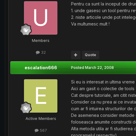
Pentru ca sunt la inceput de dr
1. unde gasesc un tool pentru r
2. niste articole unde pot intele
Va multumesc mult !
Members
32
Quote
escalation666
Posted
March 22, 2008
Si eu is interesat in ultima vrem
Aici am gasit o colectie de tools
Cat despre tutoriale, am citit nis
Consider ca nu prea ai ce invata
cum ar fi intuirea structurilor de
De asemenea consider metode uti
Active Members
foloseasca anumite constructii d
Alta metoda utila ar fi studierea
567
programelul respectiv),