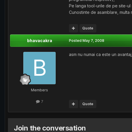
Pe langa tool-urile de pe site-ul 
Cunostinte de asamblare, multa r
Quote
bhavacakra
Posted
May 7, 2008
asm nu numai ca este un avantaj,
Members
7
Quote
Join the conversation