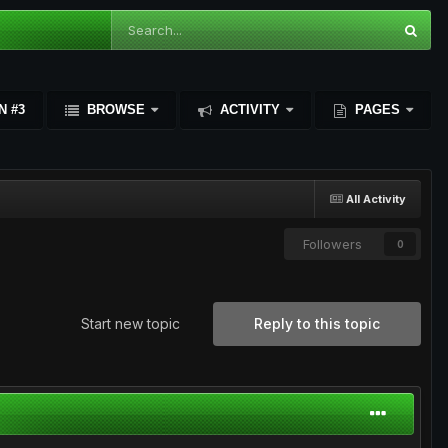
N #3
BROWSE
ACTIVITY
PAGES
All Activity
Followers
0
Start new topic
Reply to this topic