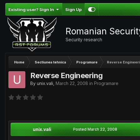
Existing user? Sign In
Sign Up
Romanian Securi
Security research
Home
Sectiunea tehnica
Programare
Reverse Engineer
Reverse Engineering
By
unix.vali
,
March 22, 2008
in
Programare
unix.vali
Posted
March 22, 2008