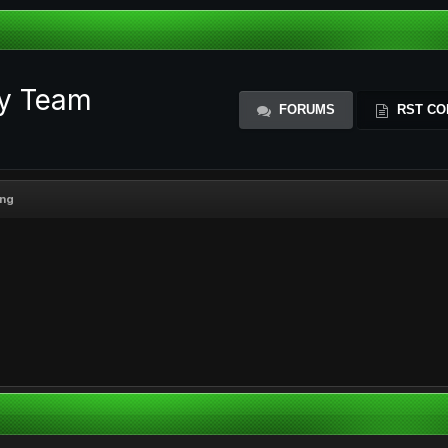
ty Team
FORUMS
RST CO
ing