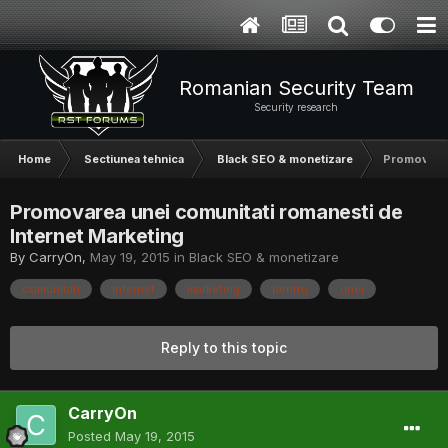
Romanian Security Team
Security research
Home
Sectiunea tehnica
Black SEO & monetizare
Promovarea
Promovarea unei comunitati romanesti de
Internet Marketing
By
CarryOn
,
May 19, 2015
in
Black SEO & monetizare
comunitati
internet
marketing
pentru
unei
Reply to this topic
CarryOn
Posted
May 19, 2015