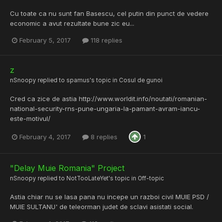
Cu toate ca nu sunt fan Basescu, cel putin din punct de vedere
economic a avut rezultate bune zic eu...
February 5, 2017
118 replies
z
nSnoopy
replied to
spamus
's topic in
Cosul de gunoi
Cred ca zice de astia http://www.worldit.info/noutati/romanian-
national-security-rns-pune-ungaria-la-pamant-avram-iancu-
este-motivul/
February 4, 2017
8 replies
1
"Delay Muie Romania" Project
nSnoopy
replied to
NotTooLateYet
's topic in
Off-topic
Astia chiar nu se lasa pana nu incepe un razboi civil MUIE PSD /
MUIE SULTANU' de teleorman judet de sclavi asistati social.