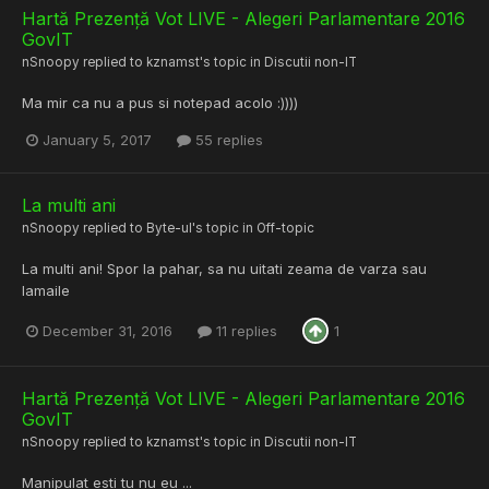
Hartă Prezență Vot LIVE - Alegeri Parlamentare 2016
GovIT
nSnoopy
replied to
kznamst
's topic in
Discutii non-IT
Ma mir ca nu a pus si notepad acolo :))))
January 5, 2017
55 replies
La multi ani
nSnoopy
replied to
Byte-ul
's topic in
Off-topic
La multi ani! Spor la pahar, sa nu uitati zeama de varza sau
lamaile
December 31, 2016
11 replies
1
Hartă Prezență Vot LIVE - Alegeri Parlamentare 2016
GovIT
nSnoopy
replied to
kznamst
's topic in
Discutii non-IT
Manipulat esti tu nu eu ...