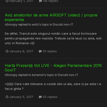
February 1, 2017
118 replies
Aviz amatorilor de arme AIRSOFT (video) / proprie
experienta
nSnoopy
replied to
wirtz
's topic in
Discutii non-IT
De altfel, Trancă este singurul român care a facut închisoare
pentru propaganda neo-nazista. Trebuie sa te lauzi cu asta, esti
unic in Romania =)))
January 8, 2017
10 replies
Hartă Prezență Vot LIVE - Alegeri Parlamentare 2016
GovIT
nSnoopy
replied to
kznamst
's topic in
Discutii non-IT
=))))))) Oare cate milioane a costat site-ul ala, oare si pe asta l-a
facut ghita ?
January 5, 2017
55 replies