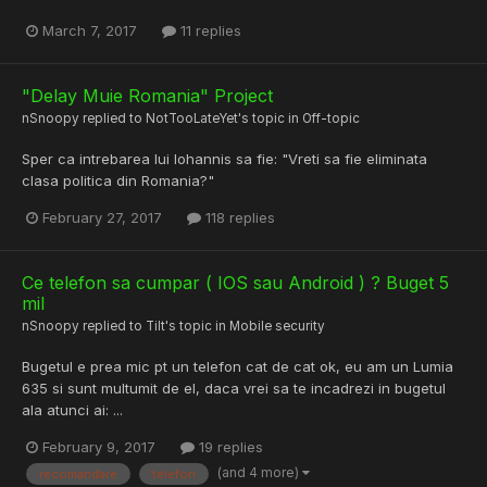
March 7, 2017
11 replies
"Delay Muie Romania" Project
nSnoopy
replied to
NotTooLateYet
's topic in
Off-topic
Sper ca intrebarea lui Iohannis sa fie: "Vreti sa fie eliminata
clasa politica din Romania?"
February 27, 2017
118 replies
Ce telefon sa cumpar ( IOS sau Android ) ? Buget 5
mil
nSnoopy
replied to
Tilt
's topic in
Mobile security
Bugetul e prea mic pt un telefon cat de cat ok, eu am un Lumia
635 si sunt multumit de el, daca vrei sa te incadrezi in bugetul
ala atunci ai: ...
February 9, 2017
19 replies
(and 4 more)
recomandare
telefon