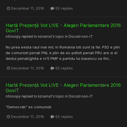
December 11, 2016
55 replies
Hartă Prezență Vot LIVE - Alegeri Parlamentare 2016
GovIT
nSnoopy
replied to
kznamst
's topic in
Discutii non-IT
Nu prea exista raul mai mic in Romania toti sunt la fel. PSD e plin
de comunisti penali PNL e plin de ex-pdlisti penali PRU are si el
destui penali(ghita e nr1) PMP e partidu lui basescu sa fim...
December 11, 2016
55 replies
Hartă Prezență Vot LIVE - Alegeri Parlamentare 2016
GovIT
nSnoopy
replied to
kznamst
's topic in
Discutii non-IT
"Democrati" ex-comunisti
December 11, 2016
55 replies