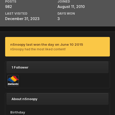
POSTS
JOINED
982
August 11, 2010
LAST VISITED
DAYS WON
December 31, 2023
3
nSnoopy last won the day on June 10 2015
nSnoopy had the most liked content!
1 Follower
About nSnoopy
Birthday