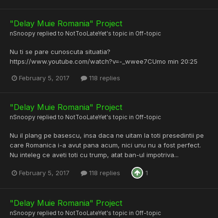
"Delay Muie Romania" Project
nSnoopy
replied to
NotTooLateYet
's topic in
Off-topic
Nu ti se pare cunoscuta situatia?
https://www.youtube.com/watch?v=-_wwee7CUmo min 20:25
February 5, 2017
118 replies
"Delay Muie Romania" Project
nSnoopy
replied to
NotTooLateYet
's topic in
Off-topic
Nu il plang pe basescu, insa daca ne uitam la toti presedintii pe
care Romanica i-a avut pana acum, nici unu nu a fost perfect.
Nu inteleg ce aveti toti cu trump, atat ban-ul impotriva...
February 5, 2017
118 replies
1
"Delay Muie Romania" Project
nSnoopy
replied to
NotTooLateYet
's topic in
Off-topic