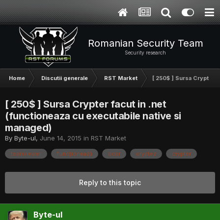
Romanian Security Team
Security research
Home
Discutii generale
RST Market
[ 250$ ] Sursa Crypter f
[ 250$ ] Sursa Crypter facut in .net
(functioneaza cu executabile native si
managed)
By
Byte-ul
,
June 14, 2015
in
RST Market
teamviewer
funcționează
doar
cryptez
crypter
Reply to this topic
Byte-ul