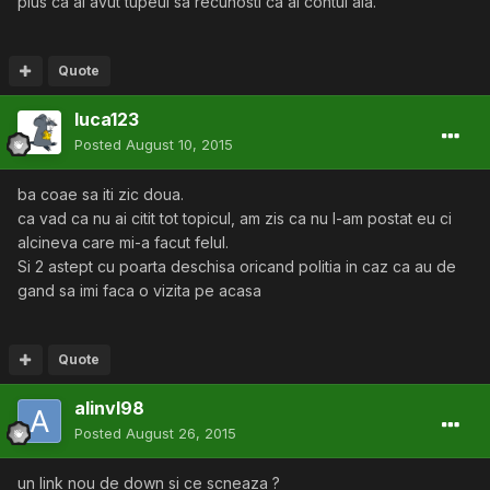
plus ca ai avut tupeul sa recunosti ca ai contul ala.
Quote
luca123
Posted
August 10, 2015
ba coae sa iti zic doua.
ca vad ca nu ai citit tot topicul, am zis ca nu l-am postat eu ci
alcineva care mi-a facut felul.
Si 2 astept cu poarta deschisa oricand politia in caz ca au de
gand sa imi faca o vizita pe acasa
Quote
alinvl98
Posted
August 26, 2015
un link nou de down si ce scneaza ?