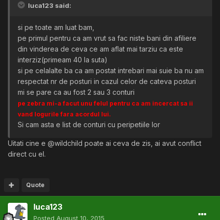
luca123 said:
si pe toate am luat bam,
pe primul pentru ca am vrut sa fac niste bani din afiliere
din vinderea de ceva ce am aflat mai tarziu ca este
interziz(primeam 40 la suta)
si pe celalalte ba ca am postat intrebari mai suie ba nu am
respectat nr de posturi in cazul celor de cateva posturi
mi se pare ca au fost 2 sau 3 conturi
pe zebra mi-a facut unu felul pentru ca am incercat sa ii
vand logurile fara acordul lui.
Si cam asta e list de conturi cu peripetiile lor
Uitati cine e @wildchild poate ai ceva de zis, ai avut conflict
direct cu el.
Quote
luca123
Posted
August 10, 2015