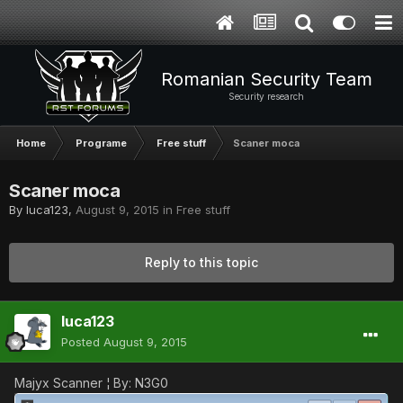
Romanian Security Team
Security research
Home
Programe
Free stuff
Scaner moca
Scaner moca
By
luca123
,
August 9, 2015
in
Free stuff
Reply to this topic
luca123
Posted
August 9, 2015
Majyx Scanner ¦ By: N3G0