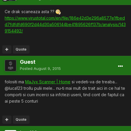
Ce drak scaneaza asta ??
https://www.virustotal.com/en/file/186e42d3e296a8577e1fbed
d7fdfdfd690f2d44d30a506144be41895626f137b/analysis/143
9154492/
Quote
Guest
Posted
August 9, 2015
folositi ma
MaJyx Scanner | Home
si vedeti-va de treaba...
@luca123 trollu pulii mele... nu-ti mai mult de trait aici in ce hal te
comporti si cum incerci sa infctezi userii, tind cont de faptul ca
ai peste 5 conturi
Quote