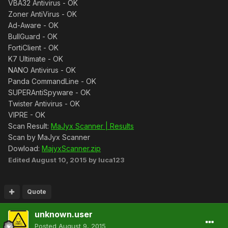
VBA32 Antivirus - OK
Zoner AntiVirus - OK
Ad-Aware - OK
BullGuard - OK
FortiClient - OK
K7 Ultimate - OK
NANO Antivirus - OK
Panda CommandLine - OK
SUPERAntiSpyware - OK
Twister Antivirus - OK
VIPRE - OK
Scan Result:
MaJyx Scanner | Results
Scan by MaJyx Scanner
Dowload:
MajyxScanner.zip
Edited
August 10, 2015
by luca123
Quote
unknown.user
Posted
August 9, 2015