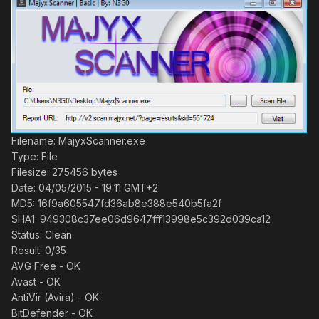
Filename: MajyxScanner.exe
Type: File
Filesize: 275456 bytes
Date: 04/05/2015 - 19:11 GMT+2
MD5: 16f9a605547fd36ab8e388e540b5fa2f
SHA1: 949308c37ee06d9647fff13998e5c392d039ca12
Status: Clean
Result: 0/35
AVG Free - OK
Avast - OK
AntiVir (Avira) - OK
BitDefender - OK