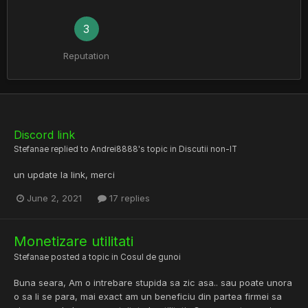
3
Reputation
Discord link
Stefanae
replied to
Andrei8888
's topic in
Discutii non-IT
un update la link, merci
June 2, 2021
17 replies
Monetizare utilitati
Stefanae
posted a topic in
Cosul de gunoi
Buna seara, Am o intrebare stupida sa zic asa.. sau poate unora
o sa li se para, mai exact am un beneficiu din partea firmei sa