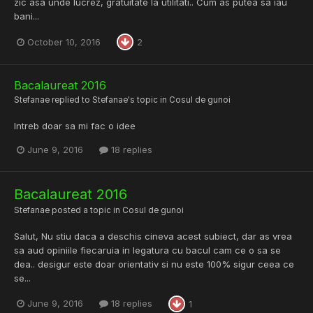
zic asa unde lucrez, gratuitate la utilitati.. Cum as putea sa iau
bani...
October 10, 2016
2
Bacalaureat 2016
Stefanae
replied to
Stefanae
's topic in
Cosul de gunoi
Intreb doar sa mi fac o idee
June 9, 2016
18 replies
Bacalaureat 2016
Stefanae
posted a topic in
Cosul de gunoi
Salut, Nu stiu daca a deschis cineva acest subiect, dar as vrea
sa aud opiniile fiecaruia in legatura cu bacul cam ce o sa se
dea.. desigur este doar orientativ si nu este 100% sigur ceea ce
se...
June 9, 2016
18 replies
1