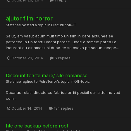
October 26, 2014
1 reply
ajutor film horror
Stefanae
posted a topic in
Discutii non-IT
Salut, am vazut acum mult timp un film in care actiunea se
petrecea la un teatru vechi parasit.. unde o femeie parca l.a
incurcat cu cinama.ul si dupa ce se asaza pe scaun incepe...
October 23, 2014
6 replies
Discount foarte mare/ site romanesc
Stefanae
replied to
PetreTerror
's topic in
Off-topic
Daca au relatii directe cu fabrica ar fii posibil dar altfel nu vad
cum..
October 14, 2014
134 replies
htc one backup before root