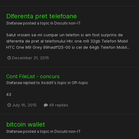
Diferenta pret telefoane
Stefanae
posted a topic in
Discutii non-IT
Salut vroiam sa-mi cumpar un telefon si am fost surprins de
diferenta de pret al telefonului Htc one m9 32gb Telefon Mobil
HTC One M9 Grey 99hadf125-00 si cel de 64gb Telefon Mobil...
December 31, 2015
Cont FileList - concurs
Stefanae
replied to
XoddX
's topic in
Off-topic
43
July 16, 2015
49 replies
bitcoin wallet
Stefanae
posted a topic in
Discutii non-IT