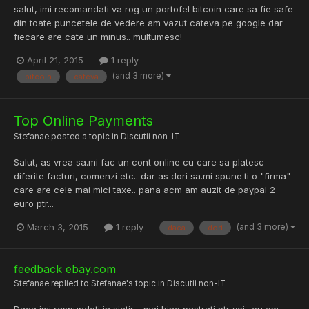
salut, imi recomandati va rog un portofel bitcoin care sa fie safe
din toate puncetele de vedere am vazut cateva pe google dar
fiecare are cate un minus.. multumesc!
April 21, 2015
1 reply
(and 3 more)
bitcoin
cateva
Top Online Payments
Stefanae
posted a topic in
Discutii non-IT
Salut, as vrea sa.mi fac un cont online cu care sa platesc
diferite facturi, comenzi etc.. dar as dori sa.mi spune.ti o "firma"
care are cele mai mici taxe.. pana acm am auzit de paypal 2
euro ptr...
(and 3 more)
March 3, 2015
1 reply
daca
dori
feedback ebay.com
Stefanae
replied to
Stefanae
's topic in
Discutii non-IT
Daca imi raspundeti in sictir .. mai bine pastrati ptr voi.. eu am