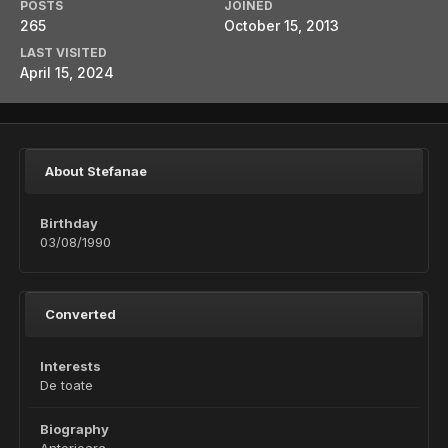
POSTS
JOINED
265
October 15, 2013
LAST VISITED
April 15, 2024
About Stefanae
Birthday
03/08/1990
Converted
Interests
De toate
Biography