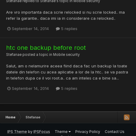
Stefanae
replied to
Stefanae
's topic in
Mobile security
Are vro importanta daca scrie relocked si nu scrie locked.. ma
refer la garantie.. daca imi ia in considerare ca relocked..
September 14, 2014
5 replies
htc one backup before root
Stefanae
posted a topic in
Mobile security
Salut, am o nelamurire aceea fiind daca fac un backup la toate
datele din telefon cu acea aplicatie a lor de la htc.. se va pastra
in telefon dupa ce il voi root.a.. ca am inteles ca e bine sa...
September 14, 2014
5 replies
Home
Stefanae
IPS Theme
by
IPSFocus
Theme
Privacy Policy
Contact Us