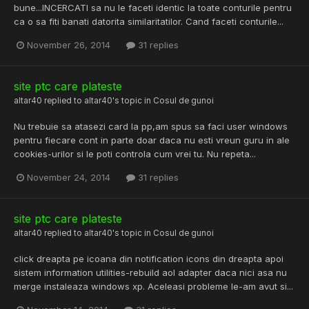
bune...INCERCATI sa nu le faceti identic la toate conturile pentru
ca o sa fiti banati datorita similaritatilor. Cand faceti conturile...
November 26, 2014
31 replies
site ptc care plateste
altar40
replied to
altar40
's topic in
Cosul de gunoi
Nu trebuie sa atasezi card la pp,am spus sa faci user windows
pentru fiecare cont in parte doar daca nu esti vreun guru in ale
cookies-urilor si le poti controla cum vrei tu. Nu repeta...
November 24, 2014
31 replies
site ptc care plateste
altar40
replied to
altar40
's topic in
Cosul de gunoi
click dreapta pe icoana din notification icons din dreapta apoi
sistem information utilities-rebuild aol adapter daca nici asa nu
merge instaleaza windows xp. Aceleasi probleme le-am avut si...