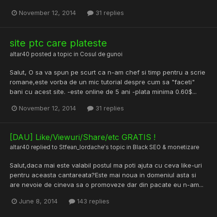
November 12, 2014
31 replies
site ptc care plateste
altar40
posted a topic in
Cosul de gunoi
Salut, O sa va spun pe scurt ca n-am chef si timp pentru a scrie
romane,este vorba de un mic tutorial despre cum sa "faceti"
bani cu acest site. -este online de 5 ani -plata minima 0.60$...
November 12, 2014
31 replies
[DAU] Like/Viewuri/Share/etc GRATIS !
altar40
replied to
Stfean_Iordache
's topic in
Black SEO & monetizare
Salut,daca mai este valabil postul ma poti ajuta cu ceva like-uri
pentru aceasta cantareata?Este mai noua in domeniul asta si
are nevoie de cineva sa o promoveze dar din pacate eu n-am...
June 8, 2014
143 replies