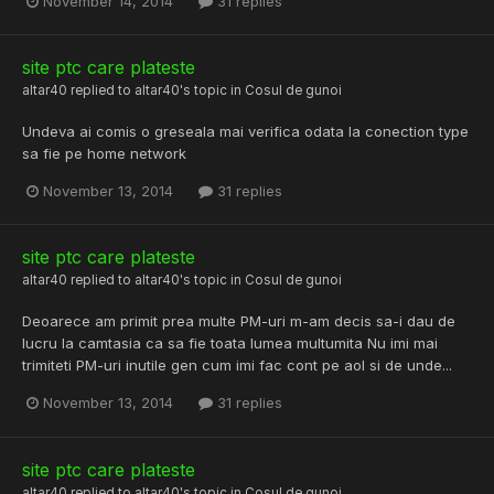
November 14, 2014
31 replies
site ptc care plateste
altar40
replied to
altar40
's topic in
Cosul de gunoi
Undeva ai comis o greseala mai verifica odata la conection type
sa fie pe home network
November 13, 2014
31 replies
site ptc care plateste
altar40
replied to
altar40
's topic in
Cosul de gunoi
Deoarece am primit prea multe PM-uri m-am decis sa-i dau de
lucru la camtasia ca sa fie toata lumea multumita Nu imi mai
trimiteti PM-uri inutile gen cum imi fac cont pe aol si de unde...
November 13, 2014
31 replies
site ptc care plateste
altar40
replied to
altar40
's topic in
Cosul de gunoi