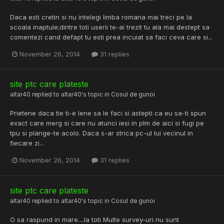
Daca esti cretin si nu intelegi limba romana mai treci pe la
scoala inaptule;dintre toti userii te-ai trezit tu ala mai destept sa
comentezi cand defapt tu esti prea incuiat sa faci ceva care si...
November 26, 2014
31 replies
site ptc care plateste
altar40
replied to
altar40
's topic in
Cosul de gunoi
Prietene daca tie ti-e lene sa le faci si astepti ca eu sa-ti spun
exact care merg si care nu atunci iesi in plm de aici si fugi pe
tpu si plange-te acolo. Daca s-ar strica pc-ul lui vecinul in
fiecare zi...
November 26, 2014
31 replies
site ptc care plateste
altar40
replied to
altar40
's topic in
Cosul de gunoi
O sa raspund in mare....la toti Multe survey-uri nu sunt