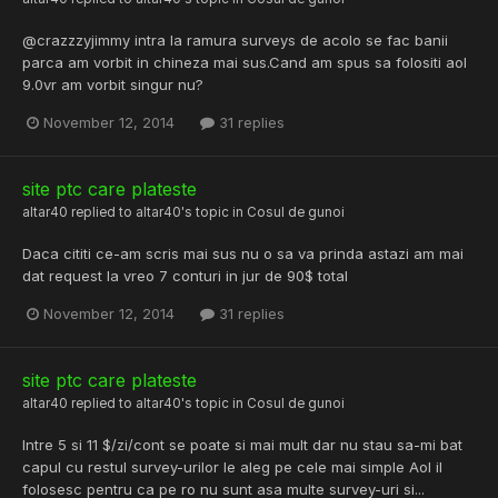
@crazzzyjimmy intra la ramura surveys de acolo se fac banii
parca am vorbit in chineza mai sus.Cand am spus sa folositi aol
9.0vr am vorbit singur nu?
November 12, 2014
31 replies
site ptc care plateste
altar40
replied to
altar40
's topic in
Cosul de gunoi
Daca cititi ce-am scris mai sus nu o sa va prinda astazi am mai
dat request la vreo 7 conturi in jur de 90$ total
November 12, 2014
31 replies
site ptc care plateste
altar40
replied to
altar40
's topic in
Cosul de gunoi
Intre 5 si 11 $/zi/cont se poate si mai mult dar nu stau sa-mi bat
capul cu restul survey-urilor le aleg pe cele mai simple Aol il
folosesc pentru ca pe ro nu sunt asa multe survey-uri si...