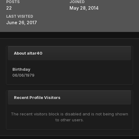
POSTS
JOINED
22
May 28, 2014
LAST VISITED
June 26, 2017
About altar40
Birthday
06/06/1979
Recent Profile Visitors
The recent visitors block is disabled and is not being shown
to other users.