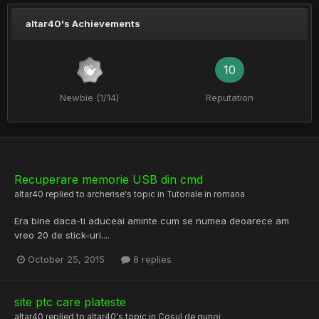
altar40's Achievements
10
Newbie (1/14)
Reputation
Recuperare memorie USB din cmd
altar40
replied to
archerise
's topic in
Tutoriale in romana
Era bine daca-ti aduceai aminte cum se numea deoarece am
vreo 20 de stick-uri....
October 25, 2015
8 replies
site ptc care plateste
altar40
replied to
altar40
's topic in
Cosul de gunoi