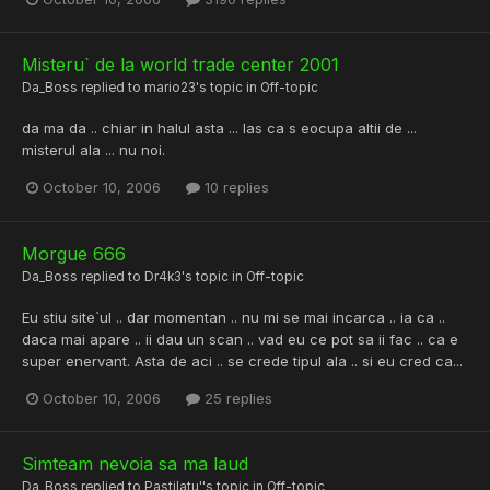
Misteru` de la world trade center 2001
Da_Boss
replied to
mario23
's topic in
Off-topic
da ma da .. chiar in halul asta ... las ca s eocupa altii de ...
misterul ala ... nu noi.
October 10, 2006
10 replies
Morgue 666
Da_Boss
replied to
Dr4k3
's topic in
Off-topic
Eu stiu site`ul .. dar momentan .. nu mi se mai incarca .. ia ca ..
daca mai apare .. ii dau un scan .. vad eu ce pot sa ii fac .. ca e
super enervant. Asta de aci .. se crede tipul ala .. si eu cred ca...
October 10, 2006
25 replies
Simteam nevoia sa ma laud
Da_Boss
replied to
Pastilatu'
's topic in
Off-topic