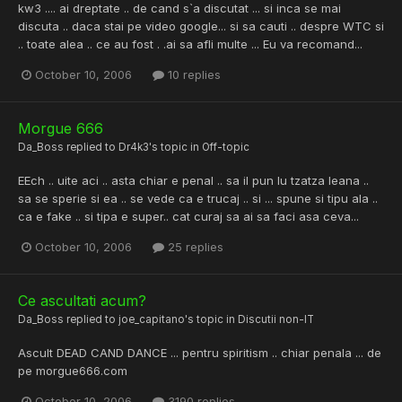
kw3 .... ai dreptate .. de cand s`a discutat ... si inca se mai
discuta .. daca stai pe video google... si sa cauti .. despre WTC si
.. toate alea .. ce au fost . .ai sa afli multe ... Eu va recomand...
October 10, 2006
10 replies
Morgue 666
Da_Boss
replied to
Dr4k3
's topic in
Off-topic
EEch .. uite aci .. asta chiar e penal .. sa il pun lu tzatza leana ..
sa se sperie si ea .. se vede ca e trucaj .. si ... spune si tipu ala ..
ca e fake .. si tipa e super.. cat curaj sa ai sa faci asa ceva...
October 10, 2006
25 replies
Ce ascultati acum?
Da_Boss
replied to
joe_capitano
's topic in
Discutii non-IT
Ascult DEAD CAND DANCE ... pentru spiritism .. chiar penala ... de
pe morgue666.com
October 10, 2006
3190 replies