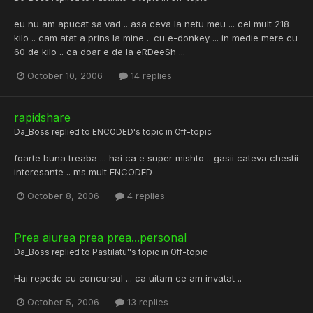
eu nu am apucat sa vad .. asa ceva la netu meu ... cel mult 218
kilo .. cam atat a prins la mine .. cu e-donkey ... in medie mere cu
60 de kilo .. ca doar e de la eRDeeSh ...
October 10, 2006
14 replies
rapidshare
Da_Boss
replied to
ENCODED
's topic in
Off-topic
foarte buna treaba ... hai ca e super mishto .. gasii cateva chestii
interesante .. ms mult ENCODED
October 8, 2006
4 replies
Prea aiurea prea prea...personal
Da_Boss
replied to
Pastilatu'
's topic in
Off-topic
Hai repede cu concursul ... ca uitam ce am invatat ..
October 5, 2006
13 replies