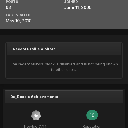
POSTS
JOINED
68
June 11, 2006
LAST VISITED
May 10, 2010
Recent Profile Visitors
The recent visitors block is disabled and is not being shown
to other users.
Da_Boss's Achievements
10
Newbie (1/14)
Reputation