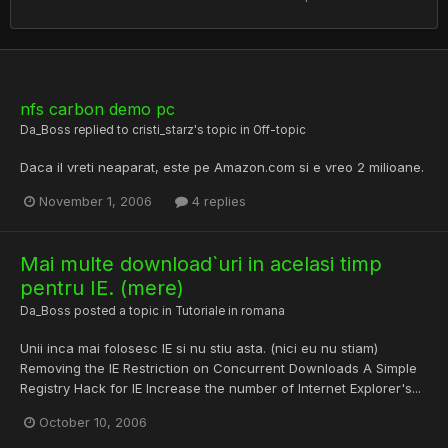
nfs carbon demo pc
Da_Boss
replied to
cristi_starz
's topic in
Off-topic
Daca il vreti neaparat, este pe Amazon.com si e vreo 2 milioane.
November 1, 2006
4 replies
Mai multe download`uri in acelasi timp
pentru IE. (mere)
Da_Boss
posted a topic in
Tutoriale in romana
Unii inca mai folosesc IE si nu stiu asta. (nici eu nu stiam)
Removing the IE Restriction on Concurrent Downloads A Simple
Registry Hack for IE Increase the number of Internet Explorer's...
October 10, 2006