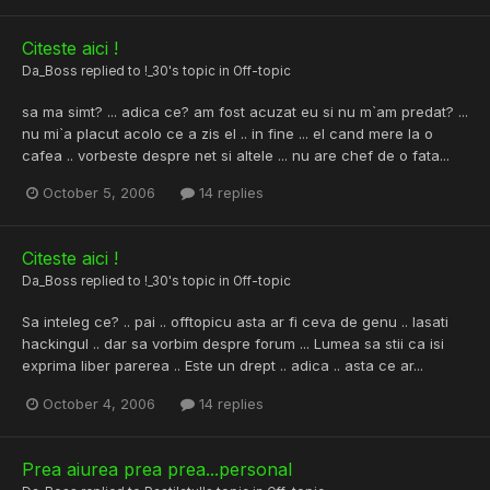
Citeste aici !
Da_Boss
replied to
!_30
's topic in
Off-topic
sa ma simt? ... adica ce? am fost acuzat eu si nu m`am predat? ...
nu mi`a placut acolo ce a zis el .. in fine ... el cand mere la o
cafea .. vorbeste despre net si altele ... nu are chef de o fata...
October 5, 2006
14 replies
Citeste aici !
Da_Boss
replied to
!_30
's topic in
Off-topic
Sa inteleg ce? .. pai .. offtopicu asta ar fi ceva de genu .. lasati
hackingul .. dar sa vorbim despre forum ... Lumea sa stii ca isi
exprima liber parerea .. Este un drept .. adica .. asta ce ar...
October 4, 2006
14 replies
Prea aiurea prea prea...personal