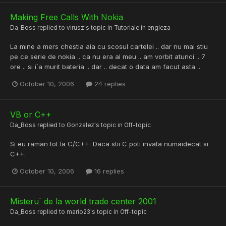
Making Free Calls With Nokia
Da_Boss
replied to
virusz
's topic in
Tutoriale in engleza
La mine a mers chestia aia cu scosul cartelei .. dar nu mai stiu
pe ce serie de nokia .. ca nu era al meu .. am vorbit atunci .. 7
ore .. si i`a murit bateria .. dar .. decat o data am facut asta ..
October 10, 2006
24 replies
VB or C++
Da_Boss
replied to
Gonzalez
's topic in
Off-topic
Si eu raman tot la C/C++. Daca stii C poti invata numaidecat si
C++.
October 10, 2006
16 replies
Misteru` de la world trade center 2001
Da_Boss
replied to
mario23
's topic in
Off-topic