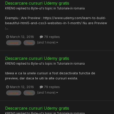
Descarcare cursuri Udemy gratis
KRENG
replied to
Byte-ul
's topic in
Tutoriale in romana
Exemplu : Are Preview : https://www.udemy.com/learn-to-build-
beautiful-html5-and-css3-websites-in-1-month/ Nu are Preview
:...
March 12, 2016
79 replies
(and 1 more)
udemy
free
Descarcare cursuri Udemy gratis
KRENG
replied to
Byte-ul
's topic in
Tutoriale in romana
Ideea e ca la unele cursuri a fost dezactivata functia de
preview, dar daca te uiti la alte cursuri exista.
March 12, 2016
79 replies
(and 1 more)
udemy
free
Descarcare cursuri Udemy gratis
KRENG
replied to
Byte-ul
's topic in
Tutoriale in romana