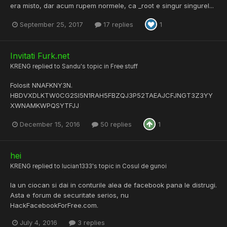
era misto, dar acum rupem normele, ca _root e singur singurel...
September 25, 2017
17 replies
1
Invitati Furk.net
KRENG
replied to
Sandu
's topic in
Free stuff
Folosit NNAFKNY3N.
HBDVXDLKTW0CG2SI5N1RAH5FBZQJ3P52TAEAJCFJNGT3Z3YY
XWNAMKWPQSYTFJJ
December 15, 2016
50 replies
1
hei
KRENG
replied to
lucian1333
's topic in
Cosul de gunoi
Ia un ciocan si dai in conturile alea de facebook pana le distrugi.
Asta e forum de securitate serios, nu
HackFacebookForFree.com.
July 4, 2016
3 replies