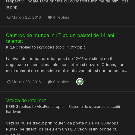
respectiv il poate face oricine cu cunostinte minime de html, css
si php.
March 22, 2016
4 replies
Caut loc de munca in IT pt. un baietel de 14 ani
talentat
KRENG
replied to
skycode
's topic in
Off-topic
La nivel de incepator orice pusti de 12-13 ani stie si nu il
angajeaza nimeni si mai ales sa ii ofere si cazare. Oricum, sunt
multi oameni cu cunostinte mult mult avansate si cursuri peste...
March 20, 2016
9 replies
1
Viteza de internet
KRENG
replied to
AlexFcd
's topic in
Sisteme de operare si discutii
hardware
Vezi sa nu fie trecut prin router, ca poate nu e de 300Mbps.
Pune-l pe direct, ca si eu am un HDD vechi si imi prinde cu