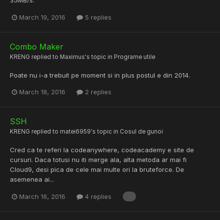
35MB/s.
March 19, 2016
5 replies
Combo Maker
KRENG
replied to
Maximus
's topic in
Programe utile
Poate nu i-a trebuit pe moment si in plus postul e din 2014.
March 18, 2016
2 replies
SSH
KRENG
replied to
matei6959
's topic in
Cosul de gunoi
Cred ca te referi la codeanywhere, codeacademy e site de
cursuri. Daca totusi nu iti merge ala, alta metoda ar mai fi
Cloud9, desi pica de cele mai multe ori la bruteforce. De
asemenea ai...
March 16, 2016
4 replies
.