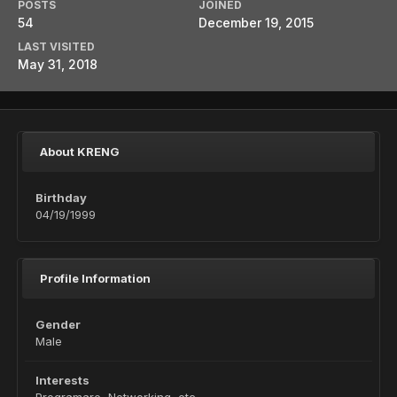
POSTS
JOINED
54
December 19, 2015
LAST VISITED
May 31, 2018
About KRENG
Birthday
04/19/1999
Profile Information
Gender
Male
Interests