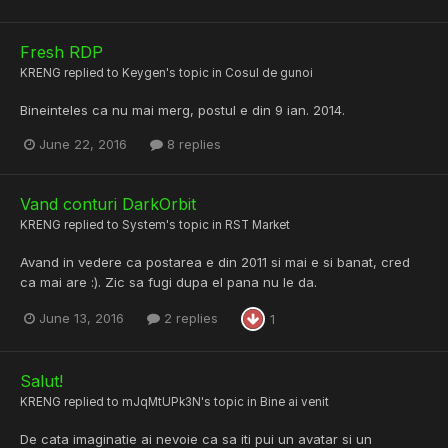
Fresh RDP
KRENG
replied to
Keygen
's topic in
Cosul de gunoi
Bineinteles ca nu mai merg, postul e din 9 ian. 2014.
June 22, 2016
8 replies
Vand conturi DarkOrbit
KRENG
replied to
System
's topic in
RST Market
Avand in vedere ca postarea e din 2011 si mai e si banat, cred
ca mai are :). Zic sa fugi dupa el pana nu le da.
June 13, 2016
2 replies
1
Salut!
KRENG
replied to
mJqMtUPk3N
's topic in
Bine ai venit
De cata imaginatie ai nevoie ca sa iti pui un avatar si un