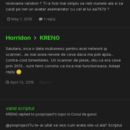
nickname random ? Ti-a fost mai simplu sa retii numele ala si sa
cauti pe net un avatar asemanator cu cel al lui aa7670 ?
May 1, 2016
1 reply
Horridon
KRENG
Salutare, inca o data multumesc pentru acel network ip
scanner... as mai avea nevoie de ceva daca ma poti ajuta...
contra-cost bineinteles.. Un scanner de plesk, stiu ca era ceva
prin 2013... sunt ferm convins ca inca mai functioneaza. Astept
reply
April 13, 2016
Report
vand scriptul
KRENG
replied to
yooproject
's topic in
Cosul de gunoi
@yooprojectTu te-ai uitat sa vezi cum arata site-ul ala? Scriptul