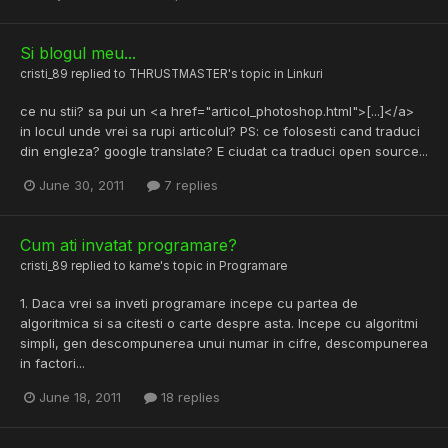
Si blogul meu...
cristi_89
replied to
THRUSTMASTER
's topic in
Linkuri
ce nu stii? sa pui un <a href="articol_photoshop.html">[...]</a>
in locul unde vrei sa rupi articolul? PS: ce folosesti cand traduci
din engleza? google translate? E ciudat ca traduci open source...
June 30, 2011
7 replies
Cum ati invatat programare?
cristi_89
replied to
kame
's topic in
Programare
1. Daca vrei sa inveti programare incepe cu partea de
algoritmica si sa citesti o carte despre asta. Incepe cu algoritmi
simpli, gen descompunerea unui numar in cifre, descompunerea
in factori...
June 18, 2011
18 replies