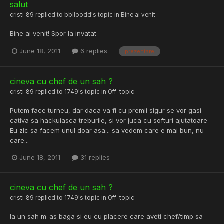
salut
cristi_89
replied to
bblloodd
's topic in
Bine ai venit
Bine ai venit! Spor la invatat
June 18, 2011
6 replies
prezentare
cineva cu chef de un sah ?
cristi_89
replied to
1749
's topic in
Off-topic
Putem face turneu, dar daca va fi cu premii sigur se vor gasi
cativa sa hackuiasca treburile, si vor juca cu softuri ajutatoare
Eu zic sa facem unul doar asa... sa vedem care e mai bun, nu
care...
June 18, 2011
31 replies
cineva cu chef de un sah ?
cristi_89
replied to
1749
's topic in
Off-topic
la un sah m-as baga si eu cu placere care aveti chef/timp sa