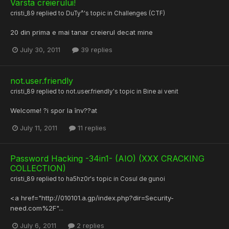
Varsta creierului!
cristi_89
replied to
DuTy^
's topic in
Challenges (CTF)
20 din prima e mai tanar creierul decat mine
July 30, 2011
39 replies
not.user.friendly
cristi_89
replied to
not.user.friendly
's topic in
Bine ai venit
Welcome! ?i spor la înv??at
July 11, 2011
11 replies
Password Hacking -34in1- (AIO) (XXX CRACKING
COLLECTION)
cristi_89
replied to
ha5hz0r
's topic in
Cosul de gunoi
<a href="http://010101.a.gp/index.php?dir=Security-
need.com%2F"...
July 6, 2011
2 replies