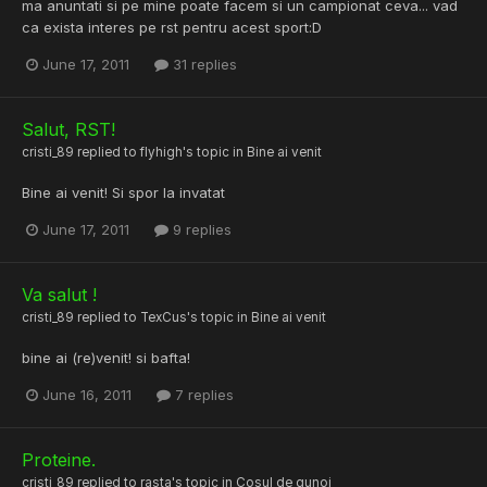
ma anuntati si pe mine poate facem si un campionat ceva... vad
ca exista interes pe rst pentru acest sport:D
June 17, 2011
31 replies
Salut, RST!
cristi_89
replied to
flyhigh
's topic in
Bine ai venit
Bine ai venit! Si spor la invatat
June 17, 2011
9 replies
Va salut !
cristi_89
replied to
TexCus
's topic in
Bine ai venit
bine ai (re)venit! si bafta!
June 16, 2011
7 replies
Proteine.
cristi_89
replied to
rasta
's topic in
Cosul de gunoi