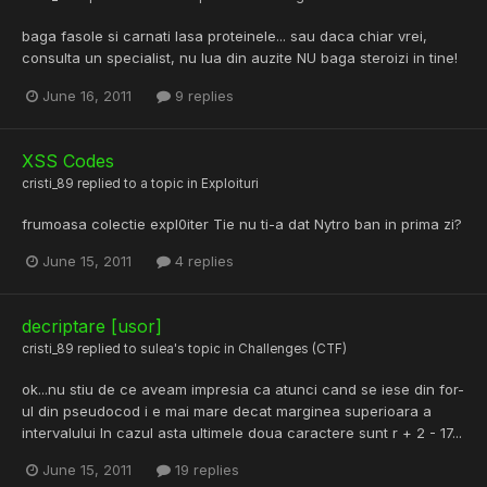
baga fasole si carnati lasa proteinele... sau daca chiar vrei,
consulta un specialist, nu lua din auzite NU baga steroizi in tine!
June 16, 2011
9 replies
XSS Codes
cristi_89
replied to a topic in
Exploituri
frumoasa colectie expl0iter Tie nu ti-a dat Nytro ban in prima zi?
June 15, 2011
4 replies
decriptare [usor]
cristi_89
replied to
sulea
's topic in
Challenges (CTF)
ok...nu stiu de ce aveam impresia ca atunci cand se iese din for-
ul din pseudocod i e mai mare decat marginea superioara a
intervalului In cazul asta ultimele doua caractere sunt r + 2 - 17...
June 15, 2011
19 replies