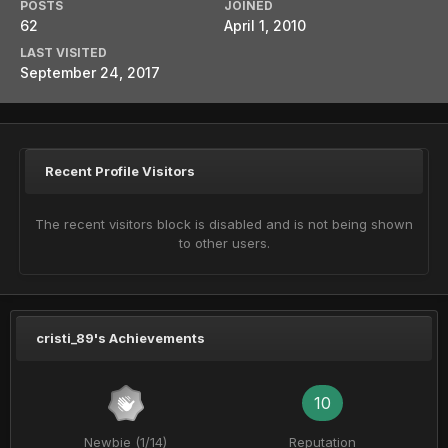
POSTS
JOINED
62
April 1, 2010
LAST VISITED
September 24, 2017
Recent Profile Visitors
The recent visitors block is disabled and is not being shown
to other users.
cristi_89's Achievements
10
Newbie (1/14)
Reputation