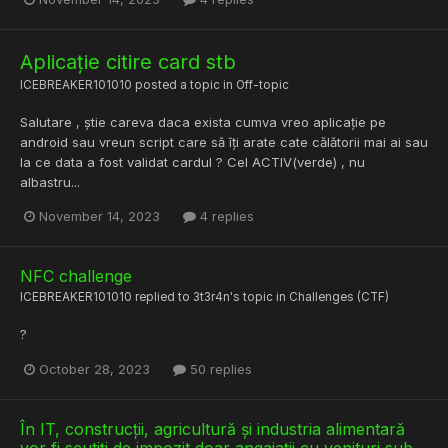
Aplicație citire card stb
ICEBREAKER101010
posted a topic in
Off-topic
Salutare , știe careva daca exista cumva vreo aplicație pe
android sau vreun script care să îți arate cate călătorii mai ai sau
la ce data a fost validat cardul ? Cel ACTIV(verde) , nu
albastru...
November 14, 2023
4 replies
NFC challenge
ICEBREAKER101010
replied to
3t3r4n
's topic in
Challenges (CTF)
?
October 28, 2023
50 replies
În IT, construcții, agricultură și industria alimentară
vor fi scutiți de impozit doar angajații cu venituri sub