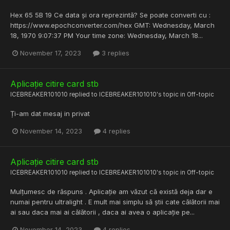
Hex 65 5B 19 Ce data și ora reprezintă? Se poate converti cu :
https://www.epochconverter.com/hex GMT: Wednesday, March
18, 1970 9:07:37 PM Your time zone: Wednesday, March 18...
November 17, 2023
3 replies
Aplicație citire card stb
ICEBREAKER101010
replied to
ICEBREAKER101010
's topic in
Off-topic
Ți-am dat mesaj in privat
November 14, 2023
4 replies
Aplicație citire card stb
ICEBREAKER101010
replied to
ICEBREAKER101010
's topic in
Off-topic
Mulțumesc de răspuns . Aplicație am văzut că există deja dar e
numai pentru ultralight . E mult mai simplu să știi cate călătorii mai
ai sau daca mai ai călătorii , daca ai avea o aplicație pe...
November 14, 2023
4 replies