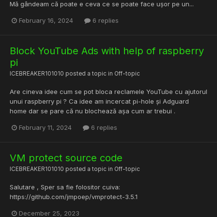
Mă gândeam că poate e ceva ce se poate face ușor pe un...
February 16, 2024
6 replies
Block YouTube Ads with help of raspberry
pi
ICEBREAKER101010
posted a topic in
Off-topic
Are cineva idee cum se pot bloca reclamele YouTube cu ajutorul
unui raspberry pi ? Ca idee am incercat pi-hole și Adguard
home dar se pare că nu blochează așa cum ar trebui .
February 11, 2024
6 replies
VM protect source code
ICEBREAKER101010
posted a topic in
Off-topic
Salutare , Sper sa fie folositor cuiva:
https://github.com/jmpoep/vmprotect-3.5.1
December 25, 2023