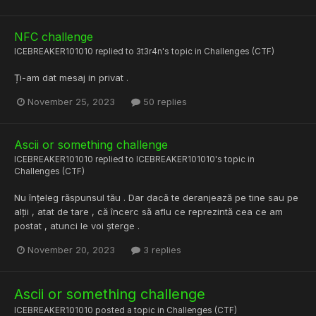
NFC challenge
ICEBREAKER101010
replied to
3t3r4n
's topic in
Challenges (CTF)
Ți-am dat mesaj in privat .
November 25, 2023
50 replies
Ascii or something challenge
ICEBREAKER101010
replied to
ICEBREAKER101010
's topic in
Challenges (CTF)
Nu înțeleg răspunsul tău . Dar dacă te deranjează pe tine sau pe
alții , atat de tare , că încerc să aflu ce reprezintă cea ce am
postat , atunci le voi șterge .
November 20, 2023
3 replies
Ascii or something challenge
ICEBREAKER101010
posted a topic in
Challenges (CTF)