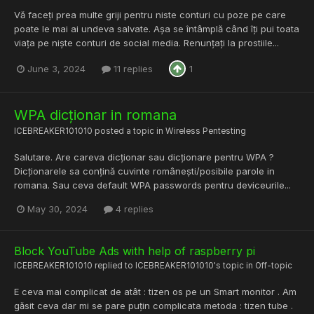
Vă faceți prea multe griji pentru niste conturi cu poze pe care
poate le mai ai undeva salvate. Așa se întâmplă când îți pui toata
viața pe niște conturi de social media. Renunțați la prostiile...
June 3, 2024
11 replies
1
WPA dicționar in romana
ICEBREAKER101010
posted a topic in
Wireless Pentesting
Salutare. Are careva dicționar sau dicționare pentru WPA ?
Dicționarele sa conțină cuvinte românești/posibile parole in
romana. Sau ceva default WPA passwords pentru deviceurile...
May 30, 2024
4 replies
Block YouTube Ads with help of raspberry pi
ICEBREAKER101010
replied to
ICEBREAKER101010
's topic in
Off-topic
E ceva mai complicat de atât : tizen os pe un Smart monitor . Am
găsit ceva dar mi se pare puțin complicata metoda : tizen tube .