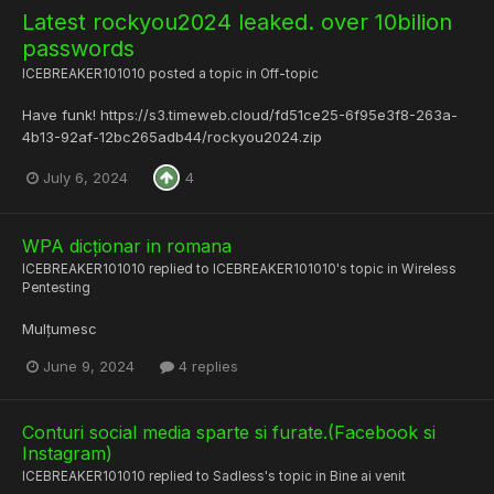
Latest rockyou2024 leaked. over 10bilion
passwords
ICEBREAKER101010
posted a topic in
Off-topic
Have funk! https://s3.timeweb.cloud/fd51ce25-6f95e3f8-263a-
4b13-92af-12bc265adb44/rockyou2024.zip
July 6, 2024
4
WPA dicționar in romana
ICEBREAKER101010
replied to
ICEBREAKER101010
's topic in
Wireless
Pentesting
Mulțumesc
June 9, 2024
4 replies
Conturi social media sparte si furate.(Facebook si
Instagram)
ICEBREAKER101010
replied to
Sadless
's topic in
Bine ai venit