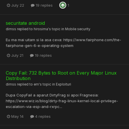
July 22
19 replies
1
securitate android
dimss
replied to
hirosima
's topic in
Mobile security
Eu ma mai uitam si la asa ceva: https://www.fairphone.com/the-
fairphone-gen-6-e-operating-system
July 21
19 replies
Copy Fail: 732 Bytes to Root on Every Major Linux
Distribution
dimss
replied to
em
's topic in
Exploituri
Dupa CopyFail a aparut DirtyFrag si apoi Fragnesia:
https://www.wiz.io/blog/dirty-frag-linux-kernel-local-privilege-
escalation-via-esp-and-rxrpc...
May 14
4 replies