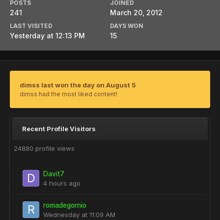
POSTS
JOINED
241
March 20, 2012
LAST VISITED
DAYS WON
Yesterday at 12:13 PM
15
dimss last won the day on August 5
dimss had the most liked content!
Recent Profile Visitors
24880 profile views
Davit7
4 hours ago
romadegornio
Wednesday at 11:09 AM