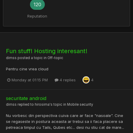
120
Reputation
Fun stuff! Hosting interesant!
dimss
posted a topic in
Off-topic
Pentru cine vrea cloud
Monday at 01:15 PM
4 replies
4
securitate android
dimss
replied to
hirosima
's topic in
Mobile security
Nu vorbesc din perspectiva cuiva care ar face "nasoale". Cine
se regaseste in postura aceasta ar trebui sa ii faca placere sa
petreaca timpul cu Tails, Qubes etc... desi nu stiu cat de mare...