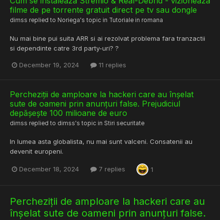
Cum se instaleaza Stremio & Real-Debrid - vizioneaza
filme de pe torrente gratuit direct pe tv sau dongle
dimss
replied to
Noriega
's topic in
Tutoriale in romana
Nu mai bine pui suita ARR si ai rezolvat problema fara tranzactii
si dependinte catre 3rd party-uri? ?
December 19, 2024
11 replies
Percheziții de amploare la hackeri care au înșelat
sute de oameni prin anunțuri false. Prejudiciul
depășește 100 milioane de euro
dimss
replied to
dimss
's topic in
Stiri securitate
In lumea asta globalista, nu mai sunt valceni. Consatenii au
devenit europeni.
December 18, 2024
7 replies
1
Percheziții de amploare la hackeri care au
înșelat sute de oameni prin anunțuri false.