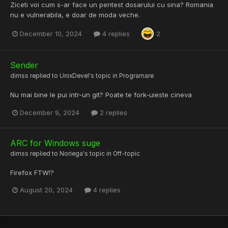
Ziceti voi cum s-ar face un pentest dosarului cu sina? Romania
nu e vulnerabila, e doar de moda veche.
December 10, 2024
4 replies
2
Sender
dimss
replied to
UnixDevel
's topic in
Programare
Nu mai bine le pui intr-un git? Poate te fork-uieste cineva
December 9, 2024
2 replies
ARC for Windows suge
dimss
replied to
Noriega
's topic in
Off-topic
Firefox FTW!?
August 20, 2024
4 replies