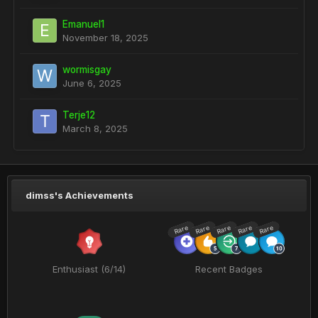
Emanuel1
November 18, 2025
wormisgay
June 6, 2025
Terje12
March 8, 2025
dimss's Achievements
Rare
Rare
Rare
Rare
Rare
Enthusiast (6/14)
Recent Badges