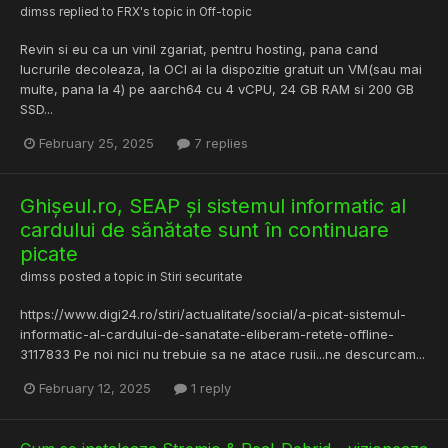
dimss
replied to
FRX
's topic in
Off-topic
Revin si eu ca un vinil zgariat, pentru hosting, pana cand
lucrurile decoleaza, la OCI ai la dispozitie gratuit un VM(sau mai
multe, pana la 4) pe aarch64 cu 4 vCPU, 24 GB RAM si 200 GB
SSD...
February 25, 2025
7 replies
Ghișeul.ro, SEAP și sistemul informatic al
cardului de sănătate sunt în continuare
picate
dimss
posted a topic in
Stiri securitate
https://www.digi24.ro/stiri/actualitate/social/a-picat-sistemul-
informatic-al-cardului-de-sanatate-eliberam-retete-offline-
3117833 Pe noi nici nu trebuie sa ne atace rusii...ne descurcam...
February 12, 2025
1 reply