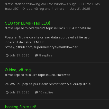
dimss
started following
ARC for Windows suge
,
SEO for LLMs
(sau LEO)
,
O idee, vă rog
and 4 others
July 21, 2025
SEO for LLMs (sau LEO)
dimss
replied to
netanyahu
's topic in
Black SEO & monetizare
Poate ar fi bine ca site-ul sau data source-ul să fie ușor
ingerabil de către LLM. Ex:
https://github.com/supermemoryai/markdowner
July 21, 2025
8 replies
O idee, vă rog
dimss
replied to
inius
's topic in
Securitate web
Pe WAF nu poți să pui GeoIP restriction? Mai cureți din ei.
July 21, 2025
10 replies
hosting 3 site uri!