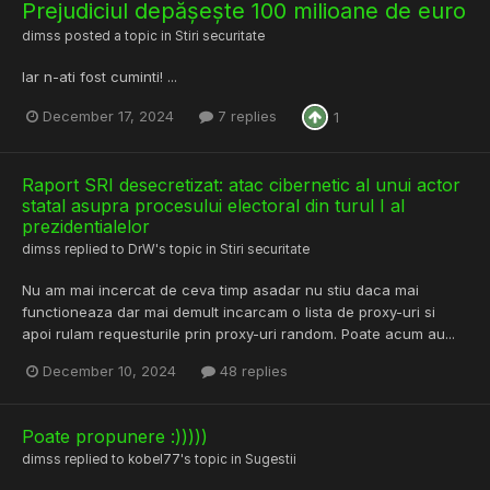
Prejudiciul depășește 100 milioane de euro
dimss
posted a topic in
Stiri securitate
Iar n-ati fost cuminti! ...
December 17, 2024
7 replies
1
Raport SRI desecretizat: atac cibernetic al unui actor
statal asupra procesului electoral din turul I al
prezidentialelor
dimss
replied to
DrW
's topic in
Stiri securitate
Nu am mai incercat de ceva timp asadar nu stiu daca mai
functioneaza dar mai demult incarcam o lista de proxy-uri si
apoi rulam requesturile prin proxy-uri random. Poate acum au...
December 10, 2024
48 replies
Poate propunere :)))))
dimss
replied to
kobel77
's topic in
Sugestii