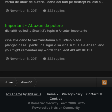
vorba de abuz de putere... cand dai ban pe nedrept nu esti o...
November 8, 2011
322 replies
Important - Abuzuri de putere
diana00
replied to
Stealth2
's topic in
Anunturi importante
cine stie cand te vei transforma si tu intr-o pizda
plangacioasa....pentru ca sigur o sa vina si ziua aia Ahead. and
you might remember my words then. edit AhEaD: BITCH...
November 8, 2011
322 replies
Home
diana00
IPS Theme
by
IPSFocus
Theme
Privacy Policy
Contact Us
Cookies
© Romanian Security Team 2006-2025
Powered by Invision Community