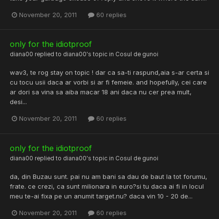
November 20, 2011
60 replies
only for the idiotproof
diana00
replied to
diana00
's topic in
Cosul de gunoi
wav3, te rog stay on topic ! dar ca sa-ti raspund,aia s-ar certa si
cu tocu usii daca ar vorbi si ar fi femeie. and hopefully, cei care
ar dori sa vina sa aiba macar 18 ani daca nu cer prea mult,
desi...
November 20, 2011
60 replies
only for the idiotproof
diana00
replied to
diana00
's topic in
Cosul de gunoi
da, din Buzau sunt. pai nu am bani sa dau de baut la tot forumu,
frate. ce crezi, ca sunt milionara in euro?si tu daca ai fi in locul
meu te-ai fixa pe un anumit target.nu? daca vin 10 - 20 de...
November 20, 2011
60 replies