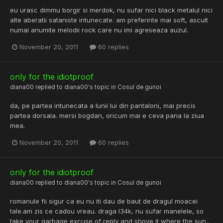
eu urasc dimmu borgir si merdok, nu sufar nici black metalul nici
alte aberatii sataniste intunecate. am preferinte mai soft, ascult
numai anumite melodii rock care nu imi agreseaza auzul.
November 20, 2011
60 replies
only for the idiotproof
diana00
replied to
diana00
's topic in
Cosul de gunoi
da, pe partea intunecata a lunii lui din pantaloni, mai precis
partea dorsala. mersi bogdan, oricum mai e ceva pana la ziua
mea.
November 20, 2011
60 replies
only for the idiotproof
diana00
replied to
diana00
's topic in
Cosul de gunoi
romanule fii sigur ca eu nu iti dau de baut de dragul moacei
tale.am zis ce cadou vreau. draga l34k, nu sufar manelele, so
take your garbage excuse of reply and shove it where the sun...