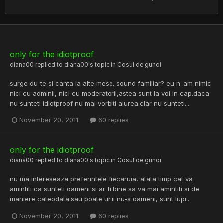
only for the idiotproof
diana00
replied to
diana00
's topic in
Cosul de gunoi
surge du-te si canta la alte mese. sound familiar? eu n-am nimic
nici cu adminii, nici cu moderatorii,astea sunt la voi in cap.daca
nu sunteti idiotproof nu mai vorbiti aiurea.clar nu sunteti...
November 20, 2011
60 replies
only for the idiotproof
diana00
replied to
diana00
's topic in
Cosul de gunoi
nu ma intereseaza preferintele fiecaruia, atata timp cat va
amintiti ca sunteti oameni si ar fi bine sa va mai amintiti si de
maniere cateodata.sau poate unii nu-s oameni, sunt lupi...
November 20, 2011
60 replies