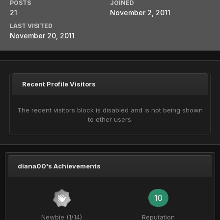
POSTS
JOINED
21
November 2, 2011
LAST VISITED
November 20, 2011
Recent Profile Visitors
The recent visitors block is disabled and is not being shown
to other users.
diana00's Achievements
10
Newbie (1/14)
Reputation