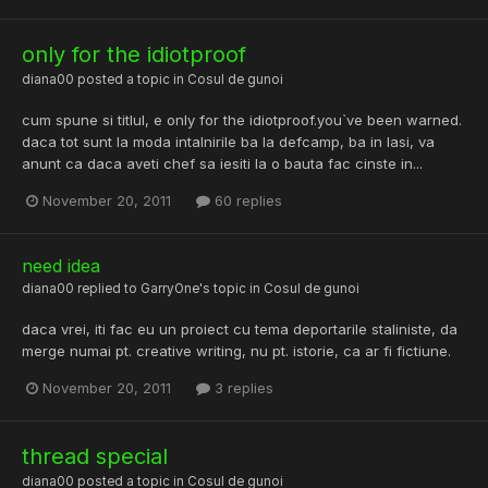
only for the idiotproof
diana00
posted a topic in
Cosul de gunoi
cum spune si titlul, e only for the idiotproof.you`ve been warned.
daca tot sunt la moda intalnirile ba la defcamp, ba in Iasi, va
anunt ca daca aveti chef sa iesiti la o bauta fac cinste in...
November 20, 2011
60 replies
need idea
diana00
replied to
GarryOne
's topic in
Cosul de gunoi
daca vrei, iti fac eu un proiect cu tema deportarile staliniste, da
merge numai pt. creative writing, nu pt. istorie, ca ar fi fictiune.
November 20, 2011
3 replies
thread special
diana00
posted a topic in
Cosul de gunoi