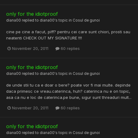
only for the idiotproof
diana00
replied to
diana00
's topic in
Cosul de gunoi
cine pe cine a facut, piff? pentru cei care sunt chiori, prosti sau
neatenti CHECK OUT MY SIGNATURE !!!!
November 20, 2011
60 replies
only for the idiotproof
diana00
replied to
diana00
's topic in
Cosul de gunoi
de unde stii tu ca e doar o bere? poate vor fi mai multe. depinde
daca primesc ce vreau.caterinca, huh? caterinca nu e on topic,
asa ca nu e loc de caterinca.pe bune, sigur sunt threaduri mult...
November 20, 2011
60 replies
only for the idiotproof
diana00
replied to
diana00
's topic in
Cosul de gunoi