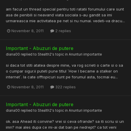
am facut un thread special pentru toti ratatii forumului care sunt
asa de penibili si neavand viata sociala s-au gandit sa imi
urmareasca mie activitatea pe net si nu numai. vedeti-va dracu...
November 8, 2011
2 replies
Important - Abuzuri de putere
diana00
replied to
Stealth2
's topic in
Anunturi importante
si daca tot stiti atatea despre mine, va rog scrieti o carte si o sa
o cumpar sigur.ii puteti pune titlul `How I became a stalker on
internet`. la cate offtopicuri sunt pe forumul asta, tocmai eu...
November 8, 2011
322 replies
Important - Abuzuri de putere
diana00
replied to
Stealth2
's topic in
Anunturi importante
ok. asa Ahead iti convine? vrei si ceva ofrande? sa iti scriu si un
imn? mai ales dupa ce mi-ai dat ban pe nedrept? ca tot veni