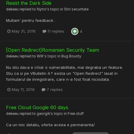
Resist the Dark Side
dekeeu
replied to
Nytro
's topic in
Stiri securitate
Multam' pentru feedback .
May 31, 2016
11 replies
4
[Open Redirect]Romanian Security Team
dekeeu
replied to
WIK
's topic in
Bug Bounty
Nu stiu daca e chiar o vulnerabilitate, mai degraba un feature.
Stiu ca si pe VBulletin 4.* exista un "Open Redirect" lasat in
formularul de inregistrare, care n-a fost fixat niciodata.
May 11, 2016
7 replies
Free Cloud Google 60 days
dekeeu
replied to
georgik
's topic in
Free stuff
Ca un mic detaliu, oferta aceea e permanenta/