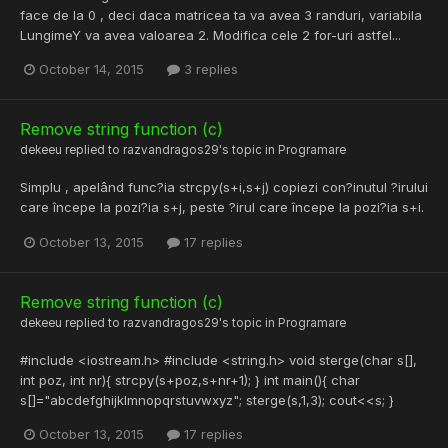
face de la 0 , deci daca matricea ta va avea 3 randuri, variabila
LungimeY va avea valoarea 2. Modifica cele 2 for-uri astfel...
October 14, 2015
3 replies
Remove string function (c)
dekeeu
replied to
razvandragos29
's topic in
Programare
Simplu , apelând func?ia strcpy(s+i,s+j) copiezi con?inutul ?irului
care începe la pozi?ia s+j, peste ?irul care începe la pozi?ia s+i.
October 13, 2015
17 replies
Remove string function (c)
dekeeu
replied to
razvandragos29
's topic in
Programare
#include <iostream.h> #include <string.h> void sterge(char s[],
int poz, int nr){ strcpy(s+poz,s+nr+1); } int main(){ char
s[]="abcdefghijklmnopqrstuvwxyz"; sterge(s,1,3); cout<<s; }
October 13, 2015
17 replies