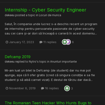
Internship - Cyber Security Engineer
dekeeu
posted a topic in
Locuri de munca
Salut, În compania unde lucrez s-a deschis recent un program
de internship pentru persoanele pasionate de cyber-security
sau cei care și-ar dori să înceapă o carieră în acest domeniu...
January 17, 2023
11 replies
6
Defcamp 2019
dekeeu
replied to
Nytro
's topic in
Anunturi importante
Mi-am luat un bilet la Defcamp (de student) dar nu mai pot
ajunge, așa că îl ofer gratis (cred că singura condiție e sa fie
student și să aibă carnet vizat). E destul de târziu dar dacă...
November 6, 2019
16 replies
3
The Romanian Teen Hacker Who Hunts Bugs to