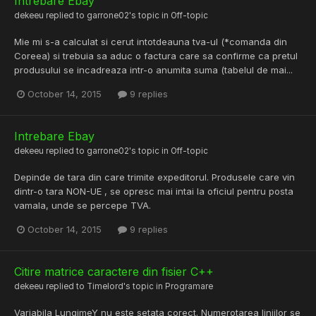
Intrebare Ebay
dekeeu
replied to
garrone02
's topic in
Off-topic
Mie mi s-a calculat si cerut intotdeauna tva-ul (*comanda din
Coreea) si trebuia sa aduc o factura care sa confirme ca pretul
produsului se incadreaza intr-o anumita suma (tabelul de mai...
October 14, 2015
9 replies
Intrebare Ebay
dekeeu
replied to
garrone02
's topic in
Off-topic
Depinde de tara din care trimite expeditorul. Produsele care vin
dintr-o tara NON-UE , se opresc mai intai la oficiul pentru posta
vamala, unde se percepe TVA.
October 14, 2015
9 replies
Citire matrice caractere din fisier C++
dekeeu
replied to
Timelord
's topic in
Programare
Variabila LungimeY nu este setata corect. Numerotarea liniilor se