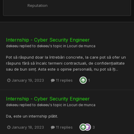
Reputation
Internship - Cyber Security Engineer
dekeeu
replied to
dekeeu
's topic in
Locuri de munca
Pot să răspund doar la întrebări concrete, la care pot să ofer un
răspuns fără să încalc termeni contractuali, de confidențialitate
sau de bun simț. Asta este o opinie personală, nu pot să îți...
January 19, 2023
11 replies
1
Internship - Cyber Security Engineer
dekeeu
replied to
dekeeu
's topic in
Locuri de munca
Da, este un internship plătit.
January 18, 2023
11 replies
3