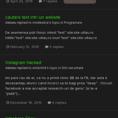
April 24, 2016
7 replies
free cloud google
cautare text intr-un website
dekeeu
replied to
mirelkobra
's topic in
Programare
De asemenea poti folosi: intext:"text" site:site-ultau.ro
intitle:"text" site:site-ultau.ro inurl:"text" site:site-ultau.ro
February 10, 2016
5 replies
Instagram hacked
dekeeu
replied to
wildchild
's topic in
Stiri securitate
Imi pare rau de el, ca nu a primit nimic $$ de la FB, dar asta e
dezavantaju atunci cand incerci sa te bagi prea "deep" . Oricum
facebook a mai acceptat research-uri de genu' (si le-a
"platit"):...
December 18, 2015
6 replies