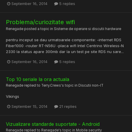
September 16, 2014
5 replies
Problema/curiozitate wifi
Renegade
posted a topic in
Sisteme de operare si discutii hardware
pentru inceput se dau urmatoarele componente: -internet RDS
Fiber1000 -router RT-N56U -placa wifi Intel Centrino Wireless-N
2330 la status apare 300mb dar la un test pe site RDS nu sare...
September 16, 2014
5 replies
Top 10 seriale la ora actuala
Renegade
replied to
Terry.Crews
's topic in
Discutii non-IT
Vikings
September 15, 2014
21 replies
Vizualizare standarde suportate - Android
Renegade
replied to
Renegade
's topic in
Mobile security