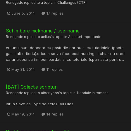
Renegade
replied to a topic in
Challenges (CTF)
June 5, 2014
17 replies
Schimbare nickname / username
Renegade
replied to
aelius
's topic in
Anunturi importante
eu unul sunt deacord cu posturile dar nu si cu tutorialele (poate
gasiti alt criteriu).oricum se va face post hunting si chiar nu cred
ca ar trebui sa fim bombardati si cu totoriale (spun asta pentru...
May 31, 2014
11 replies
[BAT] Colectie scripturi
Renegade
replied to
albertynos
's topic in
Tutoriale in romana
iar la Save as Type selectezi All Files
May 19, 2014
14 replies