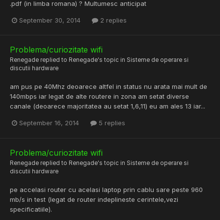
.pdf (in limba romana) ? Multumesc anticipat
September 30, 2014
2 replies
Problema/curiozitate wifi
Renegade
replied to
Renegade
's topic in
Sisteme de operare si
discutii hardware
am pus pe 40Mhz deoarece altfel in status nu arata mai mult de
140mbps iar legat de alte routere in zona am setat diverse
canale (deoarece majoritatea au setat 1,6,11) eu am ales 13 iar...
September 16, 2014
5 replies
Problema/curiozitate wifi
Renegade
replied to
Renegade
's topic in
Sisteme de operare si
discutii hardware
pe accelasi router cu acelasi laptop prin cablu sare peste 960
mb/s in test (legat de router indeplineste cerintele,vezi
specificatiile).