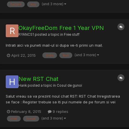
(and 3 more)
fiecare
key
OkayFreeDom Free 1 Year VPN
RYANCS1
posted a topic in
Free stuff
Intrati aici va puneti mail-ul si dupa ve-ti primi un mail.
(and 3 more)
April 22, 2015
dupa
mail
New RST Chat
Hank
posted a topic in
Cosul de gunoi
Salut vreau sa va prezint noul chat RST: RST Chat Inregistrarea
se face : Register trebuie sa iti pui numele de pe forum si vei
primi PM cu un link de activare! Va asteptam pe toti!
February 8, 2015
9 replies
(and 3 more)
chat
forum