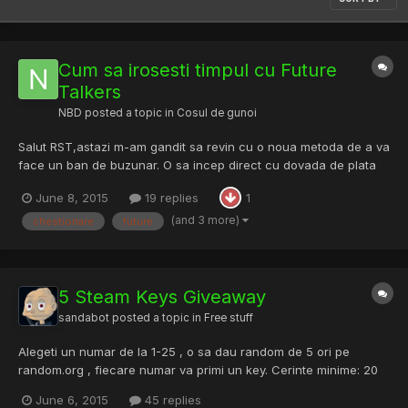
Cum sa irosesti timpul cu Future
Talkers
NBD
posted a topic in
Cosul de gunoi
Salut RST,astazi m-am gandit sa revin cu o noua metoda de a va
face un ban de buzunar. O sa incep direct cu dovada de plata
ca sa nu aveti dubii : Imgur Ce va trebui sa faceti mai exact?
June 8, 2015
19 replies
1
Doar sa completati niste chestionare pentru care veti fi platiti cu
aproximativ 1 euro,aceste chestionare le veti...
(and 3 more)
chestionare
future
5 Steam Keys Giveaway
sandabot
posted a topic in
Free stuff
Alegeti un numar de la 1-25 , o sa dau random de 5 ori pe
random.org , fiecare numar va primi un key. Cerinte minime: 20
posturi sau cont cu vechime .
June 6, 2015
45 replies