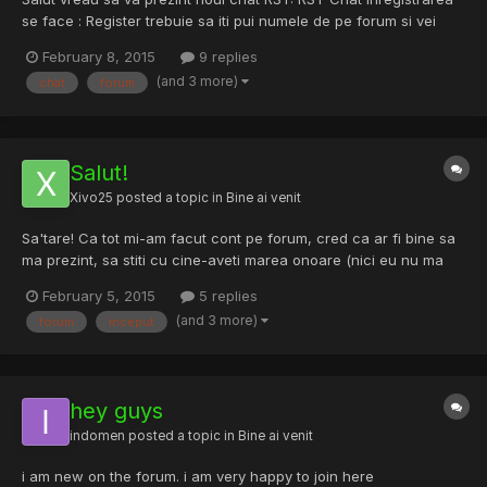
se face : Register trebuie sa iti pui numele de pe forum si vei
primi PM cu un link de activare! Va asteptam pe toti!
February 8, 2015
9 replies
(and 3 more)
chat
forum
Salut!
Xivo25
posted a topic in
Bine ai venit
Sa'tare! Ca tot mi-am facut cont pe forum, cred ca ar fi bine sa
ma prezint, sa stiti cu cine-aveti marea onoare (nici eu nu ma
cred, in fine). Deci, sa incepem cu inceputul... Ma numesc Alin,
February 5, 2015
5 replies
am 15 ani, hai sa punem 16 sa fie mai frumos, ca tot mai e
(and 3 more)
forum
inceput
umpic... Nu dau mai multe detalii, ca na... foru...
hey guys
indomen
posted a topic in
Bine ai venit
i am new on the forum. i am very happy to join here