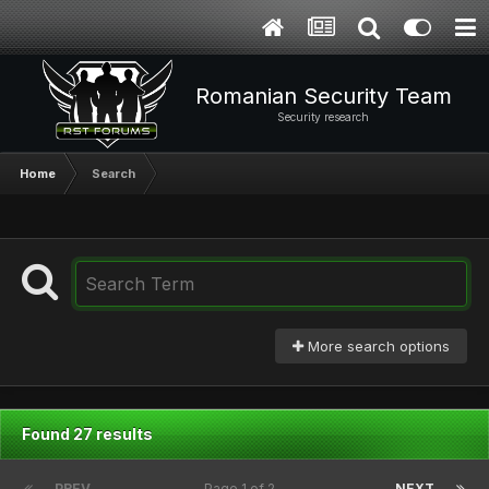
Romanian Security Team
Security research
Home
Search
More search options
Found 27 results
PREV
Page 1 of 2
NEXT