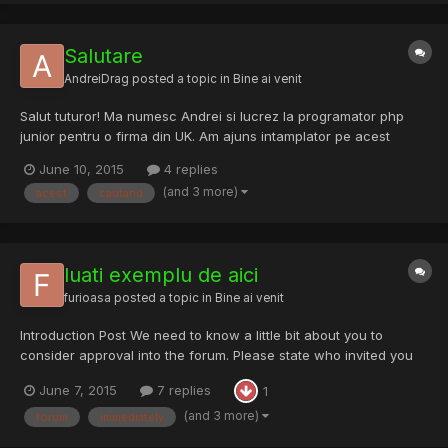
Salutare
AndreiDrag
posted a topic in
Bine ai venit
Salut tuturor! Ma numesc Andrei si lucrez la programator php
junior pentru o firma din UK. Am ajuns intamplator pe acest
forum cautand ceva pe Google si am decis sa imi fac cont
June 10, 2015
4 replies
deoarece sunt multe chestii interesante pe aici.
(and 3 more)
acest
cautand
luati exemplu de aici
furioasa
posted a topic in
Bine ai venit
Introduction Post We need to know a little bit about you to
consider approval into the forum. Please state who invited you
followed by a brief description of your abilities. That is to say,
June 7, 2015
7 replies
1
what are you good at? What is your skill-set? What unique
contribution can you bring to the forum that will m...
(and 3 more)
forum
immediately