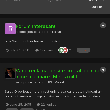
SORT BY
Forum interesant
roxorlol
posted a topic in
Linkuri
http://bestblackhatforum.com/index.php
July 24, 2016
3 replies
2
forum
Vand reclama pe site cu trafic din ce
in ce mai mare. Merita citit.
wirtz
posted a topic in
RST Market
Salut, O perioada nu am fost online asa ca la cate notificari am
nu le pot verifica in timp util. Am nationalisti . ro vedeti in alexa
rankul plus in t5: www.nationalisti.ro - Statistici Trafic Web
June 25, 2015
22 replies
Google Analytics, Evolutie afisari, unici, comparatii Reclama pe