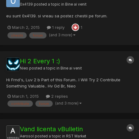
0x4139
posted a topic in
Bine ai venit
eu sunt 0x4139. si vreau sa postez chestii pe forum.
March 2, 2015
1 reply
1
(and 3 more)
chestii
forum
Hi 2 Every 1 :)
Nieo
posted a topic in
Bine ai venit
Hi Frnd's, Luv 2 b Part of this Forum.. I Will Try 2 Contribute
Something Valuable.. Hv Gd Br, Nieo
March 1, 2015
2 replies
(and 3 more)
contribute
forum
Vand licenta vBulletin
Aerosol
posted a topic in
RST Market