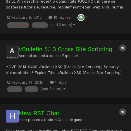
Salut. Am deschis recent o comunitate (UGZ.RO), in care se
posteaza tutoriale, resurse, probleme/intrebari web si nu numai.
Pe forum gasiti si categoria despre Gadget-uri si multe altele.
February 9, 2015
10 replies
1
Link: UGZ.RO • Prima pagin? Multumesc !
(and 3 more)
categoria
forum
vBulletin 5.1.3 Cross Site Scripting
Aerosol
posted a topic in
Exploituri
*CVE-2014-9469 vBulletin XSS (Cross-Site Scripting) Security
Vulnerabilities* Exploit Title: vBulletin XSS (Cross-Site Scripting)
Security Vulnerabilities Product: vBulletin Forum Vendor: vBulletin
February 14, 2015
1 reply
Vulnerable Versions: 5.1.3 5.0.5 4.2.2 3.8.7 3.6.7 3.6.0 3.5.4
(and 3 more)
4.2.2
5.1.3
Tested Version: 5.1.3 4....
New RST Chat
Hank
posted a topic in
Cosul de gunoi
Salut vreau sa va prezint noul chat RST: RST Chat Inregistrarea