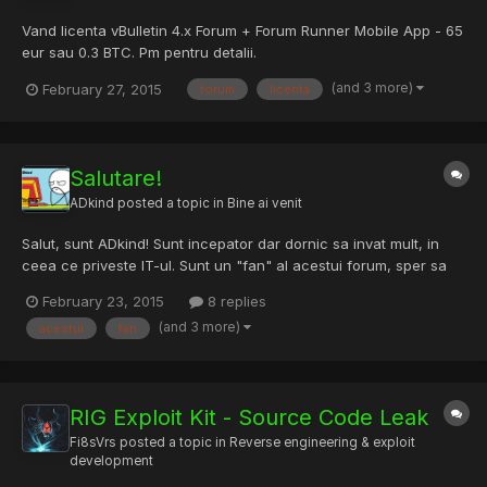
Vand licenta vBulletin 4.x Forum + Forum Runner Mobile App - 65
eur sau 0.3 BTC. Pm pentru detalii.
(and 3 more)
February 27, 2015
forum
licenta
Salutare!
ADkind
posted a topic in
Bine ai venit
Salut, sunt ADkind! Sunt incepator dar dornic sa invat mult, in
ceea ce priveste IT-ul. Sunt un "fan" al acestui forum, sper sa
ne intelegem bine. Cheers!
February 23, 2015
8 replies
(and 3 more)
acestui
fan
RIG Exploit Kit - Source Code Leak
Fi8sVrs
posted a topic in
Reverse engineering & exploit
development