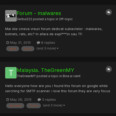
Forum - malwares
Skribul222
posted a topic in
Off-topic
Mai stie cineva vreun forum dedicat subiectelor : malwares,
botnets, rats, etc? In afara de expl***.in sau TF.
May 31, 2015
8 replies
(and 3 more)
afara
de.in
Malaysia. TheGreenMY
TheGreenMY
posted a topic in
Bine ai venit
Hello everyone how are you i found this forum on google while
serching for SMTP scanner. i love this forum they are very focus
in hacking insted blackhat. im from malaysia and looking
May 28, 2015
3 replies
forward to you all! Salute Romanian!
(and 3 more)
blackhat
forum