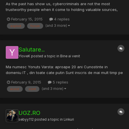
As the past has show us, cybercriminals are not the most
trustworthy people when it come to holding valuable sources,
and it looks like we're about to get another reminder of that, this
February 15, 2015
4 replies
time with an exploit pack leak. RIG is a popular exploit kit which
(and 3 more)
exploit
forum
has been around for about a year and sold on va...
Salutare..
YloveK
posted a topic in
Bine ai venit
Ma numesc Yonuts Varsta: aproape 20 ani Cunostinte in
domeniu IT , din toate cate putin Sunt inscris de mai mult timp pe
acest forum.. dar am intampinat niste probleme si am decis sa
February 9, 2015
5 replies
fac alt cont. Doresc sa fac parte din acest forum pentru a ajuta
(and 3 more)
acest
cont
lumea cu ce pot si cu ce stiu. Ma respecti, te resp...
UGZ.RO
sebyy112
posted a topic in
Linkuri