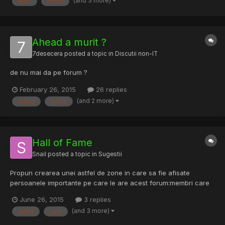
(and 3 more)
euro
forum
minim 3 luni de 300x250 (doua spatii...
Ahead a murit ?
7desecera
posted a topic in
Discutii non-IT
de nu mai da pe forum ?
February 26, 2015
26 replies
(and 2 more)
ahead
forum
Hall of Fame
Snail
posted a topic in
Sugestii
Propun crearea unei astfel de zone in care sa fie afisate
persoanele importante pe care le are acest forum:membri care
au o contributie la dezvoltarea acestui forum, cei care au avut
June 26, 2015
3 replies
niste proiecte de succes care au promovat forumul ,care au
(and 3 more)
astfel
care
gasit vulnerabilitati sau alte chesti in forum (ceva gen h...