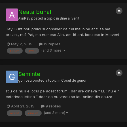
Neata buna!
AlinP25
posted a topic in
Bine ai venit
Hey! Sunt nou p'aici si consider ca cel mai bine ar fi sa ma
prezint, nu? Pai, ma numesc Alin, am 16 ani, locuiesc in Mioveni
(in caz ca ajuta la ceva)... Sunt pasionat de programare de mult
May 2, 2015
12 replies
timp, insa in ultimul an am inceput sa imi "dezvolt" (nu stiu daca
(and 3 more)
forum
invat
am ales cuvantul potrivit) aceasta pasiune...
Seminte
gorilosu
posted a topic in
Cosul de gunoi
stiu ca nu ii e locul pe acest forum , dar are cineva ? LE : nu e "
caterinca ieftina " doar ca nu vreau sa iau online din cauza
transportului . Daca ai da-mi Pm . Daca imi dai Pm esti destul de
April 21, 2015
9 replies
destept sa nu-mi vinzi nutline sau dovleac .
(and 3 more)
acest
cineva