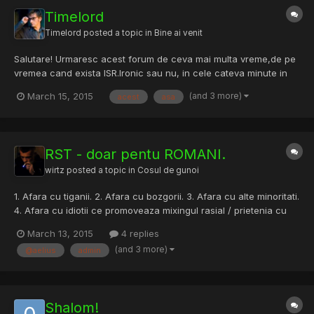
Timelord
Timelord
posted a topic in
Bine ai venit
Salutare! Urmaresc acest forum de ceva mai multa vreme,de pe
vremea cand exista ISR.Ironic sau nu, in cele cateva minute in
care am umblat pe acolo am dat peste RST si asa am aterizat si
(and 3 more)
March 15, 2015
acest
asa
ramas aici.De curand m-am decis sa incep sa particip activ pe
acest forum. Cunostinte:HTML,CSS,C++,putin PHP si p...
RST - doar pentu ROMANI.
wirtz
posted a topic in
Cosul de gunoi
1. Afara cu tiganii. 2. Afara cu bozgorii. 3. Afara cu alte minoritati.
4. Afara cu idiotii ce promoveaza mixingul rasial / prietenia cu
minoritatile (prin asta se intelege Rasism Anti-Alb [greu de
March 13, 2015
4 replies
inteles pt unii]) De ce? Sa nu mai influenteze negativ tineretul de
(and 3 more)
@aelius
admin
etnie geto-daca de pe forum. Cat t...
Shalom!