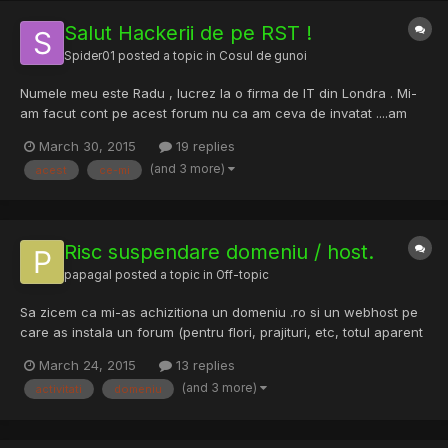
Salut Hackerii de pe RST !
Spider01
posted a topic in
Cosul de gunoi
Numele meu este Radu , lucrez la o firma de IT din Londra . Mi-
am facut cont pe acest forum nu ca am ceva de invatat ....am
auzit ca pe aici majoritatea sunt specializati in hack....ce-mi
March 30, 2015
19 replies
doresc ? Vreau sa provoc toti hackerii de pe acest forum ....si nu
(and 3 more)
acest
ce-mi
ma refer la balarii .....daca te crezi amator...
Risc suspendare domeniu / host.
papagal
posted a topic in
Off-topic
Sa zicem ca mi-as achizitiona un domeniu .ro si un webhost pe
care as instala un forum (pentru flori, prajituri, etc, totul aparent
legal). Daca eu prin acel forum voi desfasura spre exemplu niste
March 24, 2015
13 replies
activitati mai "ilegale" si acest lucru se va afla, ma pot trezi cu
(and 3 more)
activitati
domeniu
domeniu / hostul suspendat sau alte...